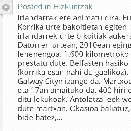
Posted in
Hizkuntzak
0
Irlandarrak ere animatu dira. E
Korrika urte bakoitietan egiten 
irlandarrek urte bikoitiak auker
Datorren urtean, 2010ean egin
lehenengoa. 1.600 kilometroko 
prestatu dute. Belfasten hasiko
(korrika esan nahi du gaelikoz).
Galway Cityn izango da. Martxo
eta 17an amaituko da. 400 hiri e
ditu lekukoak. Antolatzaileek w
dute martxan. Okasioa baliatuz, 
bide batez,...