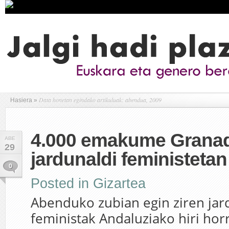
Data honetan egindako artikuluak: abendua, 2009
Hasiera
»
4.000 emakume Grana
ABE
29
jardunaldi feministetan
0
Posted in
Gizartea
Abenduko zubian egin ziren jar
feministak Andaluziako hiri hor