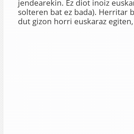
jendearekin. Ez diot inoiz euska
solteren bat ez bada). Herritar
dut gizon horri euskaraz egiten, 