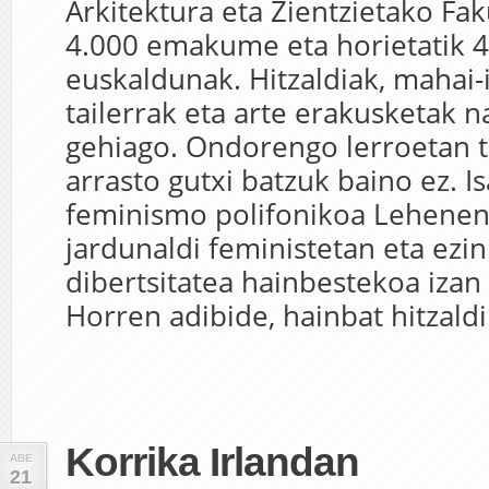
Arkitektura eta Zientzietako Fak
4.000 emakume eta horietatik 
euskaldunak. Hitzaldiak, mahai-
tailerrak eta arte erakusketak n
gehiago. Ondorengo lerroetan 
arrasto gutxi batzuk baino ez. I
feminismo polifonikoa Lehenen
jardunaldi feministetan eta ezin
dibertsitatea hainbestekoa izan 
Horren adibide, hainbat hitzaldi.
Korrika Irlandan
ABE
21