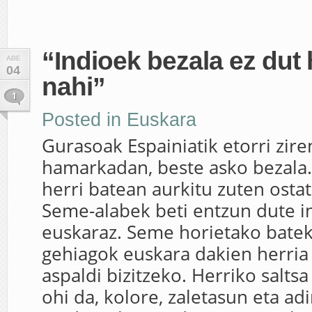
“Indioek bezala ez dut 
ABE
04
nahi”
1
Posted in
Euskara
Gurasoak Espainiatik etorri zir
hamarkadan, beste asko bezala
herri batean aurkitu zuten ostat
Seme-alabek beti entzun dute 
euskaraz. Seme horietako bate
gehiagok euskara dakien herria
aspaldi bizitzeko. Herriko saltsa 
ohi da, kolore, zaletasun eta ad