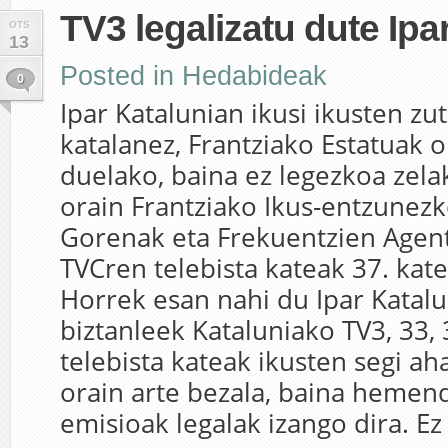
TV3 legalizatu dute Ipa
OTS
13
Posted in
Hedabideak
0
Ipar Katalunian ikusi ikusten zut
katalanez, Frantziako Estatuak o
duelako, baina ez legezkoa zelak
orain Frantziako Ikus-entzunez
Gorenak eta Frekuentzien Agent
TVCren telebista kateak 37. kat
Horrek esan nahi du Ipar Katal
biztanleek Kataluniako TV3, 33,
telebista kateak ikusten segi ah
orain arte bezala, baina hemen
emisioak legalak izango dira. Ez 