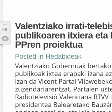
Valentziako irrati-telebi
AZA
06
publikoaren itxiera eta
0
PPren proiektua
Posted in
Hedabideak
Valentziako Gobernuak bertako i
publikoak ixtea erabaki izana e
izan da Vicent Partal Vilawebek
zuzendariarentzat. Partalen uste
Radiotelevisió Valenciana RTVV i
presidentea Balearetako Bauzá