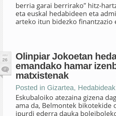
berria garai berrirako” hitz-har
eta euskal hedabideen eta admi
arteko itun bidezko finantzazio
Olinpiar Jokoetan hed
ABU
26
emandako hamar izen
0
matxistenak
Posted in
Gizartea
,
Hedabideak
Eskubaloiko atezaina gizena da
ama da, Belmontek bikotekide o
ipurdi ederra dauka boleiboleko