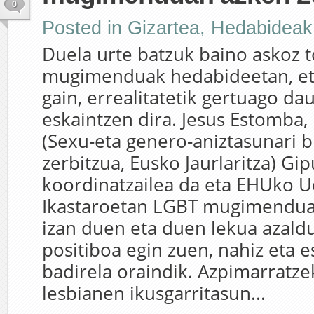
0
Posted in
Gizartea
,
Hedabideak
Duela urte batzuk baino askoz t
mugimenduak hedabideetan, eta
gain, errealitatetik gertuago da
eskaintzen dira. Jesus Estomba
(Sexu-eta genero-aniztasunari 
zerbitzua, Eusko Jaurlaritza) Gi
koordinatzailea da eta EHUko 
Ikastaroetan LGBT mugimendua
izan duen eta duen lekua azald
positiboa egin zuen, nahiz eta 
badirela oraindik. Azpimarratze
lesbianen ikusgarritasun...