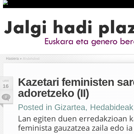
Hedabideak
Hasiera
»
Kazetari feministen sar
URR
16
adoretzeko (II)
0
Posted in
Gizartea
,
Hedabideak
Lan egiten duen erredakzioan k
feminista gauzatzea zaila edo ia