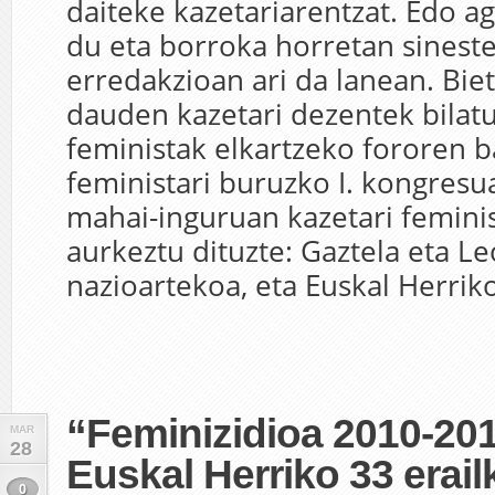
daiteke kazetariarentzat. Edo ag
du eta borroka horretan sinest
erredakzioan ari da lanean. Bie
dauden kazetari dezentek bilatu
feministak elkartzeko fororen ba
feministari buruzko I. kongresu
mahai-inguruan kazetari feminis
aurkeztu dituzte: Gaztela eta L
nazioartekoa, eta Euskal Herrik
“Feminizidioa 2010-20
MAR
28
Euskal Herriko 33 erail
0