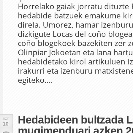
Horrelako gaiak jorratu dituzte
hedabide batzuek emakume kiro
direla. Umorez, hamar izenburu
dizkigute Locas del coño blogea
coño blogekoek bazekiten zer z
Olinpiar Jokoetan eta lana hart
hedabidetako kirol artikuluen 
irakurri eta izenburu matxiste
egiteko....
Hedabideen bultzada 
UZT
10
mugimenduari azken 20