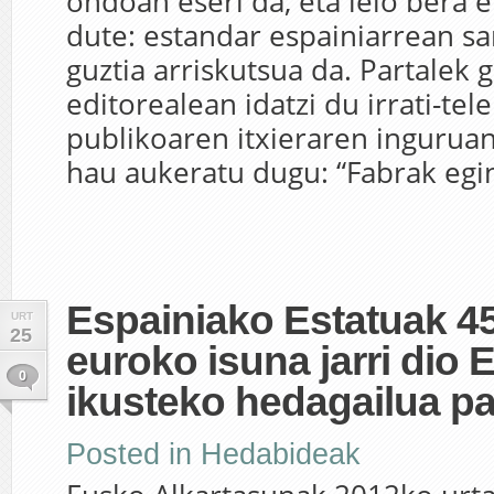
ondoan eseri da, eta lelo bera 
dute: estandar espainiarrean sa
guztia arriskutsua da. Partalek 
editorealean idatzi du irrati-tele
publikoaren itxieraren inguruan
hau aukeratu dugu: “Fabrak egi
Espainiako Estatuak 4
URT
25
euroko isuna jarri dio 
0
ikusteko hedagailua pa
Posted in
Hedabideak