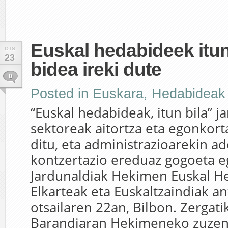
Euskal hedabideek itun
OTS
23
bidea ireki dute
0
Posted in
Euskara
,
Hedabideak
“Euskal hedabideak, itun bila” j
sektoreak aitortza eta egonkor
ditu, eta administrazioarekin a
kontzertazio ereduaz gogoeta e
Jardunaldiak Hekimen Euskal 
Elkarteak eta Euskaltzaindiak an
otsailaren 22an, Bilbon. Zergati
Barandiaran Hekimeneko zuzen