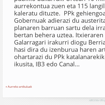
aurrekontua zuen eta 115 langi
kaleratu dituzte. PPk gehiengo
Gobernuak adierazi du austerit
planaren barruan sartu dela irra
bertan behera uztea. Itxieraren 
Galarragari irakurri diogu Berri
hasi dira du izenburua haren ar
ohartarazi du PPk katalanareki
ikusita, IB3 edo Canal...
« Aurreko artikuluak
ARGIAko Blog