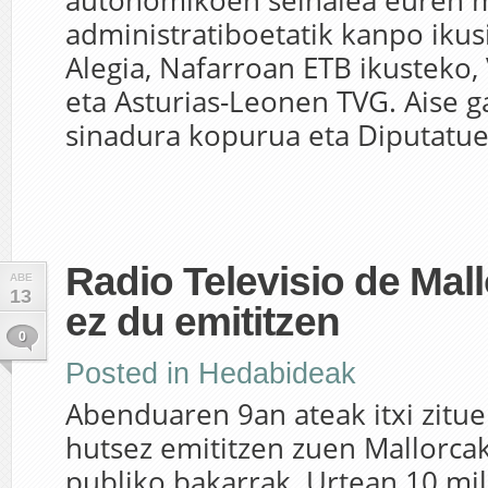
autonomikoen seinalea euren 
administratiboetatik kanpo ikusi
Alegia, Nafarroan ETB ikusteko,
eta Asturias-Leonen TVG. Aise g
sinadura kopurua eta Diputatue
Radio Televisio de Mal
ABE
13
ez du emititzen
0
Posted in
Hedabideak
Abenduaren 9an ateak itxi zitue
hutsez emititzen zuen Mallorca
publiko bakarrak. Urtean 10 mil