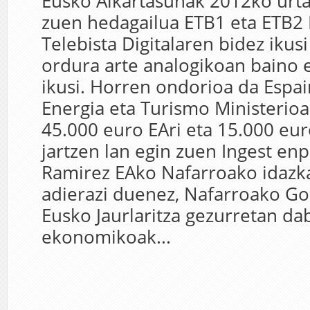
Eusko Alkartasunak 2012ko urta
zuen hedagailua ETB1 eta ETB2
Telebista Digitalaren bidez ikusi
ordura arte analogikoan baino e
ikusi. Horren ondorioa da Espai
Energia eta Turismo Ministerioa
45.000 euro EAri eta 15.000 eu
jartzen lan egin zuen Ingest en
Ramirez EAko Nafarroako idazka
adierazi duenez, Nafarroako G
Eusko Jaurlaritza gezurretan dab
ekonomikoak...