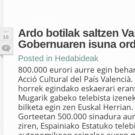
Ardo botilak saltzen Va
URT
16
Gobernuaren isuna ord
0
Posted in
Hedabideak
800.000 eurori aurre egin beha
Acció Cultural del País Valencià
horrek egindako eskaerari era
Mugarik gabeko telebista izene
bilketa egin zen Euskal Herrian.
Gorteetan 500.000 sinadura aur
ziren, Espainiako Estatuko teleb