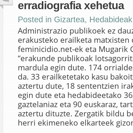
erradiografia xehetua
Posted in
Gizartea
,
Hedabideak
Administrazio publikoek ez dau
erakusteko erailketa matxisten 
feminicidio.net-ek eta Mugarik
“erakunde publikoak lotsagorrit
mardula egin dute. 174 orrialde
da. 33 erailketetako kasu bakoit
aztertu dute, 18 sententzien ir
egin dute eta hedabideetako 369
gaztelaniaz eta 90 euskaraz, ta
aztertu dituzte. Zergatik bildu b
herri ekimeneko elkarteek gizon