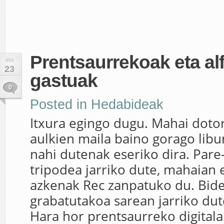
Prentsaurrekoak eta al
IRA
23
gastuak
0
Posted in
Hedabideak
Itxura egingo dugu. Mahai doto
aulkien maila baino gorago libu
nahi dutenak eseriko dira. Pare
tripodea jarriko dute, mahaian e
azkenak Rec zanpatuko du. Bid
grabatutakoa sarean jarriko du
Hara hor prentsaurreko digitala