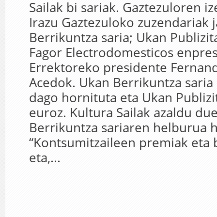
Sailak bi sariak. Gaztezuloren i
Irazu Gaztezuloko zuzendariak 
Berrikuntza saria; Ukan Publizita
Fagor Electrodomesticos enpres
Errektoreko presidente Ferna
Acedok. Ukan Berrikuntza saria
dago hornituta eta Ukan Publizi
euroz. Kultura Sailak azaldu du
Berrikuntza sariaren helburua 
“Kontsumitzaileen premiak eta 
eta,...