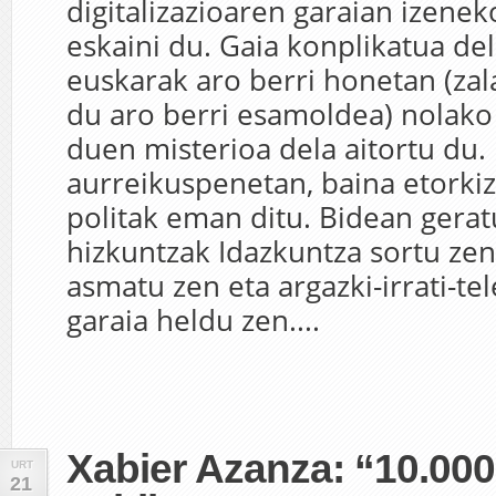
digitalizazioaren garaian izenek
eskaini du. Gaia konplikatua de
euskarak aro berri honetan (zala
du aro berri esamoldea) nolako 
duen misterioa dela aitortu du. 
aurreikuspenetan, baina etorki
politak eman ditu. Bidean gerat
hizkuntzak Idazkuntza sortu zen
asmatu zen eta argazki-irrati-t
garaia heldu zen....
Xabier Azanza: “10.000
URT
21