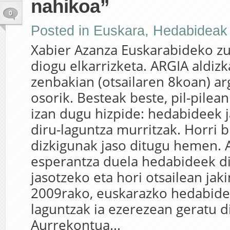
nahikoa”
0
Posted in
Euskara
,
Hedabideak
Xabier Azanza Euskarabideko zu
diogu elkarrizketa. ARGIA aldizk
zenbakian (otsailaren 8koan) ar
osorik. Besteak beste, pil-pilea
izan dugu hizpide: hedabideek 
diru-laguntza murritzak. Horri 
dizkigunak jaso ditugu hemen. 
esperantza duela hedabideek d
jasotzeko eta hori otsailean jak
2009rako, euskarazko hedabide
laguntzak ia ezerezean geratu di
Aurrekontua...