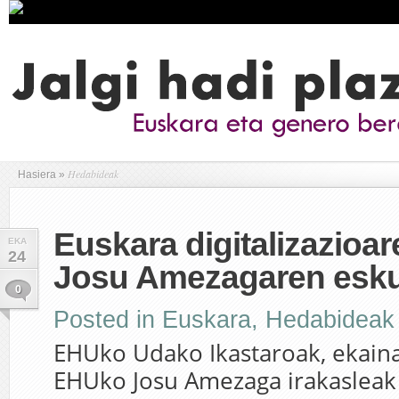
Hedabideak
Hasiera
»
Euskara digitalizazioar
EKA
24
Josu Amezagaren esku
0
Posted in
Euskara
,
Hedabideak
EHUko Udako Ikastaroak, ekaina
EHUko Josu Amezaga irakasleak