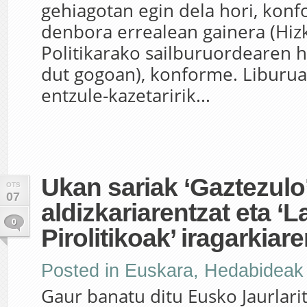
gehiagotan egin dela hori, konf
denbora errealean gainera (Hiz
Politikarako sailburuordearen h
dut gogoan), konforme. Liburu
entzule-kazetaririk...
Ukan sariak ‘Gaztezulo
OTS
07
aldizkariarentzat eta ‘
0
Pirolitikoak’ iragarkiare
Posted in
Euskara
,
Hedabideak
Gaur banatu ditu Eusko Jaurlari