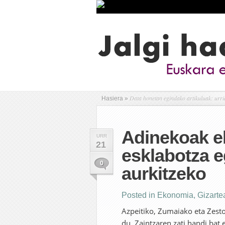
Data honetan egindako artikuluak: urri
Hasiera
»
Adinekoak el
URR
21
esklabotza e
0
aurkitzeko
Posted in
Ekonomia
,
Gizarte
Azpeitiko, Zumaiako eta Zesto
du. Zaintzaren zati handi bat