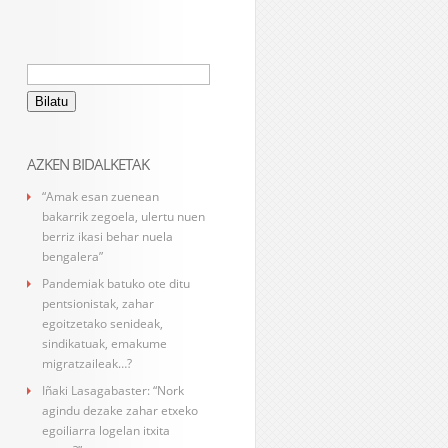
Bilatu:
AZKEN BIDALKETAK
“Amak esan zuenean
bakarrik zegoela, ulertu nuen
berriz ikasi behar nuela
bengalera”
Pandemiak batuko ote ditu
pentsionistak, zahar
egoitzetako senideak,
sindikatuak, emakume
migratzaileak…?
Iñaki Lasagabaster: “Nork
agindu dezake zahar etxeko
egoiliarra logelan itxita