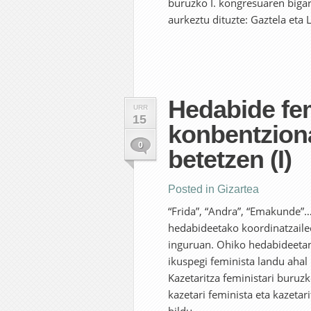
buruzko I. kongresuaren bigar
aurkeztu dituzte: Gaztela eta 
Hedabide fem
URR
15
konbentzion
0
betetzen (I)
Posted in
Gizartea
“Frida”, “Andra”, “Emakunde”… 
hedabideetako koordinatzailee
inguruan. Ohiko hedabideetan
ikuspegi feminista landu ahal
Kazetaritza feministari buruz
kazetari feminista eta kazetar