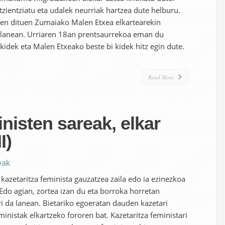
tzientziatu eta udalek neurriak hartzea dute helburu.
tzen dituen Zumaiako Malen Etxea elkartearekin
 lanean. Urriaren 18an prentsaurrekoa eman du
kidek eta Malen Etxeako beste bi kidek hitz egin dute.
Read More
inisten sareak, elkar
I)
eak
kazetaritza feminista gauzatzea zaila edo ia ezinezkoa
 Edo agian, zortea izan du eta borroka horretan
i da lanean. Bietariko egoeratan dauden kazetari
ministak elkartzeko fororen bat. Kazetaritza feministari