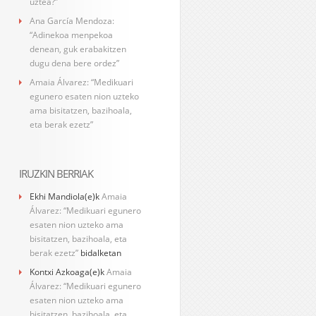
uztea?”
Ana García Mendoza:
“Adinekoa menpekoa
denean, guk erabakitzen
dugu dena bere ordez”
Amaia Álvarez: “Medikuari
egunero esaten nion uzteko
ama bisitatzen, bazihoala,
eta berak ezetz”
IRUZKIN BERRIAK
Ekhi Mandiola
(e)k
Amaia
Álvarez: “Medikuari egunero
esaten nion uzteko ama
bisitatzen, bazihoala, eta
berak ezetz”
bidalketan
Kontxi Azkoaga
(e)k
Amaia
Álvarez: “Medikuari egunero
esaten nion uzteko ama
bisitatzen, bazihoala, eta