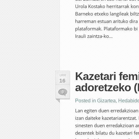
Urola Kostako herritarrak kon
Barneko etxeko langileak bil
harreman estuan arituko dira
plataformak. Plataformako bi 
Irauli zaintza-ko...
Kazetari fem
URR
16
adoretzeko (I
0
Posted in
Gizartea
,
Hedabid
Lan egiten duen erredakzioan 
izan daiteke kazetariarentzat.
sinesten duen erredakzioan ar
dezentek bilatu du kazetari fe