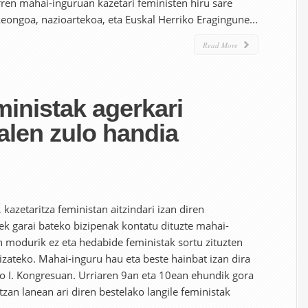
ren mahai-inguruan kazetari feministen hiru sare
Leongoa, nazioartekoa, eta Euskal Herriko Eragingune...
Read More
inistak agerkari
alen zulo handia
kazetaritza feministan aitzindari izan diren
k garai bateko bizipenak kontatu dituzte mahai-
 modurik ez eta hedabide feministak sortu zituzten
 izateko. Mahai-inguru hau eta beste hainbat izan dira
ko I. Kongresuan. Urriaren 9an eta 10ean ehundik gora
itzan lanean ari diren bestelako langile feministak