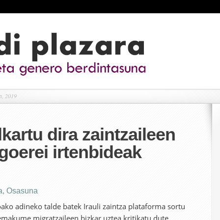
a, 2019
kartu dira zaintzaileen
goerei irtenbideak
a
,
Osasuna
ako adineko talde batek Irauli zaintza plataforma sortu
 emakume migratzaileen bizkar uztea kritikatu dute.