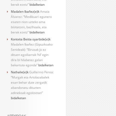
berak ezetz”
bidalketan
Madalen Ibañez
(e)k
Amaia
Álvarez: “Medikuari egunero
esaten nion uzteko ama
bisitatzen, bazihoala, eta
berak ezetz”
bidalketan
Kontxita Beitia oyarbide
(e)k
Madalen Ibañez (Gipuzkoako
Senideak): “Birusak jo ez
dituen egoiliarrak ‘hil’ egin
dira bi hilabetez gelan
bakartuta egonda”
bidalketan
Nathalie
(e)k
Guillermo Perea:
“Murgak eta Artolazabalek
esan behar dute zergatik
abandonatu dituzten
adinekoak egoitzetan”
bidalketan