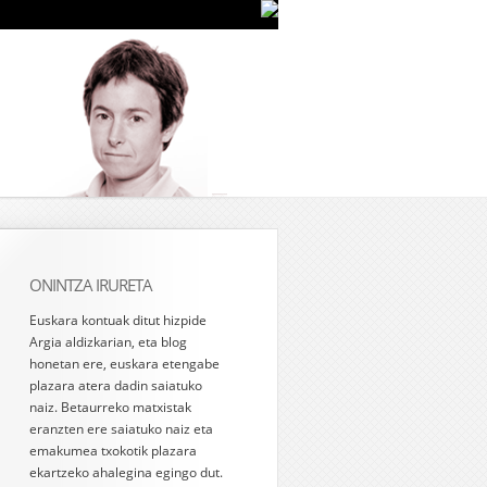
ONINTZA IRURETA
Euskara kontuak ditut hizpide
Argia aldizkarian, eta blog
honetan ere, euskara etengabe
plazara atera dadin saiatuko
naiz. Betaurreko matxistak
eranzten ere saiatuko naiz eta
emakumea txokotik plazara
ekartzeko ahalegina egingo dut.