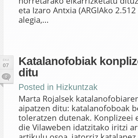
horretarako elkarrizketatu dituz
eta Izaro Antxia (ARGIAko 2.512
alegia,...
Katalanofobiak konpli
EKA
07
ditu
0
Posted in
Hizkuntzak
Marta Rojalsek katalanofobiaren
aipatzen ditu: katalanofoboak be
toleratzen dutenak. Konplizeei
die Vilaweben idatzitako iritzi art
artikulu osoa, jatorriz katalane