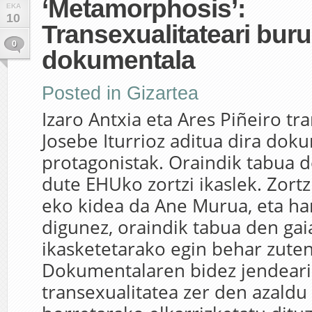
‘Metamorphosis’:
EKA
10
Transexualitateari bur
0
dokumentala
Posted in
Gizartea
Izaro Antxia eta Ares Piñeiro tr
Josebe Iturrioz aditua dira do
protagonistak. Oraindik tabua d
dute EHUko zortzi ikaslek. Zort
eko kidea da Ane Murua, eta har
digunez, oraindik tabua den gai
ikasketetarako egin behar zuten
Dokumentalaren bidez jendeari
transexualitatea zer den azaldu 