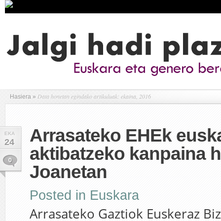
Data honetan egindako artikuluak: ekaina, 2016
Hasiera
»
Arrasateko EHEk eusk
EKA
24
aktibatzeko kanpaina 
0
Joanetan
Posted in
Euskara
Arrasateko Gaztiok Euskeraz Biz