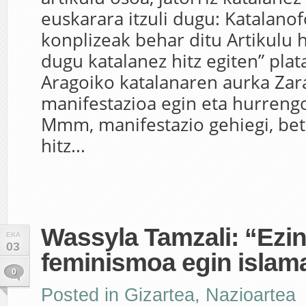
euskarara itzuli dugu: Katalano
konplizeak behar ditu Artikulu h
dugu katalanez hitz egiten” pla
Aragoiko katalanaren aurka Za
manifestazioa egin eta hurreng
Mmm, manifestazio gehiegi, bet
hitz...
Wassyla Tamzali: “Ezi
EKA
03
feminismoa egin islam
0
Posted in
Gizartea
,
Nazioartea