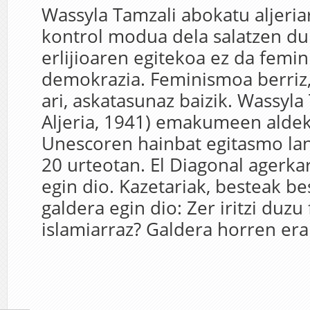
Wassyla Tamzali abokatu aljeriar
kontrol modua dela salatzen du
erlijioaren egitekoa ez da femi
demokrazia. Feminismoa berriz,
ari, askatasunaz baizik. Wassyla 
Aljeria, 1941) emakumeen aldeko
Unescoren hainbat egitasmo la
20 urteotan. El Diagonal agerkar
egin dio. Kazetariak, besteak b
galdera egin dio: Zer iritzi duz
islamiarraz? Galdera horren era