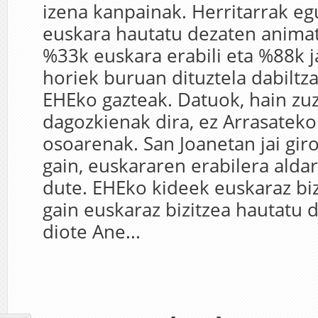
izena kanpainak. Herritarrak e
euskara hautatu dezaten animat
%33k euskara erabili eta %88k j
horiek buruan dituztela dabiltz
EHEko gazteak. Datuok, hain zuz
dagozkienak dira, ez Arrasateko 
osoarenak. San Joanetan jai gir
gain, euskararen erabilera aldar
dute. EHEko kideek euskaraz bi
gain euskaraz bizitzea hautatu 
diote Ane...