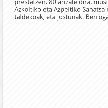
prestatzen. 80 arizale dira, musi
Azkoitiko eta Azpeitiko Sahatsa
taldekoak, eta jostunak. Berroga