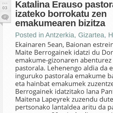
Katalina Erauso pastora
EKA
03
izateko borrokatu zen
0
emakumearen bizitza
Posted in
Antzerkia
,
Gizartea
,
H
Ekainaren 5ean, Baionan estrei
Maite Berrogainek idatzi du Do
emakume-gizonaren abenturez 
pastorala. Lehenengo aldia da
inguruko pastorala emakume bat
eta hainbat emakumek zuzentze
Berrogainek idatzitako lana Pan
Maitena Lapeyrek zuzendu dute
pertsonako lantaldea aritu da p