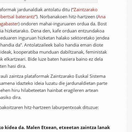
taformak jardunaldiak antolatu ditu (
“Zaintzarako
bertsal baterantz”
). Norbanakoen hitz-hartzeen (
Ana
agabaster
) ondoren mahai-inguruaren ordua da. Bost
xikia hizketarako. Dena den, kafe orduan entzundakoa
ereduaren inguruan hizketan halako sektoretako jendea
handia da”. Antolatzaileek balio handia eman diote
enideak, kooperatiba munduan dabiltzanak, feministak
ak elkartzeari. Bide luze baten hasiera baino ez dela
en hasi dira.
Irauli zaintza plataformak Zaintzarako Euskal Sistema
amena idazteko ideia luzatu die jardunaldietan parte
lehen hiru hilabeteetan hainbat eragileren artean
siko dira.
akoitzaren hitz-hartzeen laburpentxoak dituzue:
ko kidea da. Malen Etxean, etxeetan zaintza lanak