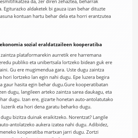
esmitifikatzea da, zer diren zehaztea, beharrak
. Egiturazko aldaketek bi gauza izan behar dituzte
asuna kontuan hartu behar dela eta horri erantzutea
 ekonomia sozial eraldatzaileen kooperatiba
 zaintza plataformarekin aurretik ere harremana
redu publiko eta unibertsala lortzeko bidean guk ere
kaini. Gu ere mugimendua gara. Uste dugu zaintza
a hori lortzeko lan egin nahi dugu. Epe luzera begira
na gaur hasita egin behar dugu.Gure kooperatibatan
zen dugu, langileen arteko zaintza sarea daukagu, eta
behar dugu. Izan ere, gizarte honetan auto-antolatutako
e luzerik eta hori dena garatu beharko dugu.
dugu bizitza duinak eraikitzeko. Norentzat? Langile
 auto-antolatzeko aukera izatea nahi dugu. Adibidez,
imeneko kooperatiba martxan jarri dugu. Zortzi