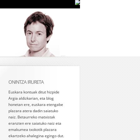
ONINTZA IRURETA
Euskara kontuak ditut hizpide
Argia aldizkarian, eta blog
honetan ere, euskara etengabe
plazara atera dadin saiatuko
naiz. Betaurreko matxistak
eranzten ere saiatuko naiz eta
emakumea txokotik plazara
ekartzeko ahalegina egingo dut.