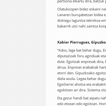
pertsona elkartu dira, batzuk
Olatukoopen bidez eskaini nah
Lanaren burujabetzan bidea eg
dizkiegu laguntza teknikoa em
bakarrik utzi nahi zaintza koo
Xabier Pierrugues, Gipuzko
“Ados, lege bat behar dugu, E
diputazioek foru aginduak eta
dute. Egoitzak enpresak dira, 
dirua. Enpresei erabakiak har
etorri den. Gipuzkoako egoitz
diela axola. Legea behar dugu
Egoiliarrei ahotsa eta erabak
egokitzen ari dira. Sistema zit
Eta gezur handi bat aipatu n
edo etxean edo egoitzan. Hori