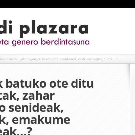
pentsionistak, zahar egoitzetako senideak, sindikatuak, emakume migratzaileak…?
 batuko ote ditu
tak, zahar
o senideak,
ak, emakume
leak…?