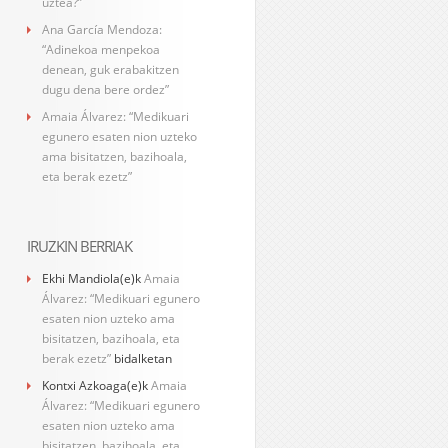
uztea?”
Ana García Mendoza:
“Adinekoa menpekoa
denean, guk erabakitzen
dugu dena bere ordez”
Amaia Álvarez: “Medikuari
egunero esaten nion uzteko
ama bisitatzen, bazihoala,
eta berak ezetz”
IRUZKIN BERRIAK
Ekhi Mandiola
(e)k
Amaia
Álvarez: “Medikuari egunero
esaten nion uzteko ama
bisitatzen, bazihoala, eta
berak ezetz”
bidalketan
Kontxi Azkoaga
(e)k
Amaia
Álvarez: “Medikuari egunero
esaten nion uzteko ama
bisitatzen, bazihoala, eta