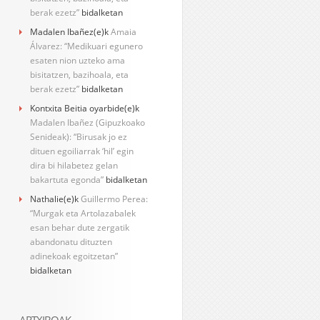
berak ezetz”
bidalketan
Madalen Ibañez
(e)k
Amaia
Álvarez: “Medikuari egunero
esaten nion uzteko ama
bisitatzen, bazihoala, eta
berak ezetz”
bidalketan
Kontxita Beitia oyarbide
(e)k
Madalen Ibañez (Gipuzkoako
Senideak): “Birusak jo ez
dituen egoiliarrak ‘hil’ egin
dira bi hilabetez gelan
bakartuta egonda”
bidalketan
Nathalie
(e)k
Guillermo Perea:
“Murgak eta Artolazabalek
esan behar dute zergatik
abandonatu dituzten
adinekoak egoitzetan”
bidalketan