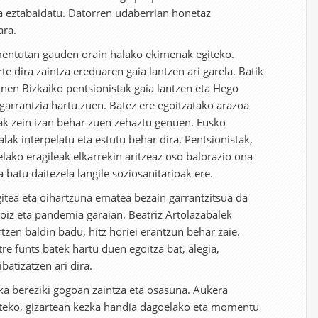
ta eztabaidatu. Datorren udaberrian honetaz
ara.
entutan gauden orain halako ekimenak egiteko.
e dira zaintza ereduaren gaia lantzen ari garela. Batik
ginen Bizkaiko pentsionistak gaia lantzen eta Hego
garrantzia hartu zuen. Batez ere egoitzatako arazoa
ak zein izan behar zuen zehaztu genuen. Eusko
alak interpelatu eta estutu behar dira. Pentsionistak,
lako eragileak elkarrekin aritzeaz oso balorazio ona
batu daitezela langile soziosanitarioak ere.
tea eta oihartzuna ematea bezain garrantzitsua da
oiz eta pandemia garaian. Beatriz Artolazabalek
tzen baldin badu, hitz horiei erantzun behar zaie.
e funts batek hartu duen egoitza bat, alegia,
batizatzen ari dira.
a bereziki gogoan zaintza eta osasuna. Aukera
teko, gizartean kezka handia dagoelako eta momentu