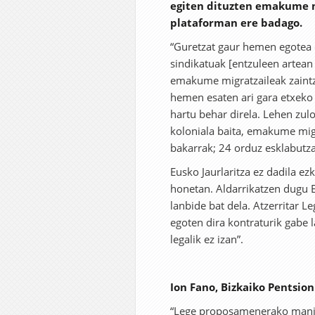
egiten dituzten emakume mi
plataforman ere badago.
“Guretzat gaur hemen egotea 
sindikatuak [entzuleen artean
emakume migratzaileak zaintza
hemen esaten ari gara etxeko
hartu behar direla. Lehen zul
koloniala baita, emakume migr
bakarrak; 24 orduz esklabutz
Eusko Jaurlaritza ez dadila ez
honetan. Aldarrikatzen dugu E
lanbide bat dela. Atzerritar L
egoten dira kontraturik gabe 
legalik ez izan”.
Ion Fano, Bizkaiko Pentsio
“Lege proposamenerako mani