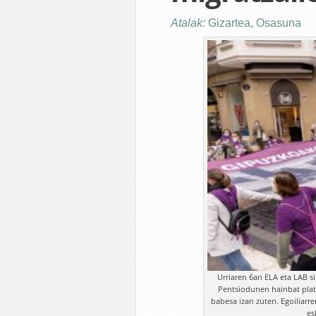
Atalak:
Gizartea
,
Osasuna
Urriaren 6an ELA eta LAB s
Pentsiodunen hainbat plata
babesa izan zuten. Egoiliarre
es