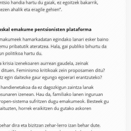
tsio handia hartu du gaiak, ez egoitzek bakarrik,
ezen ahalik eta eragile gehien”.
euskal emakume pentsionisten plataforma
makumeek hamarkadatan egindako lanari esker baino
emu pribatutik ateratzea. Hala, gai publiko bihurtu da
un politikoa hartu du.
 krisia izenekoaren aurrean gaudela, zeinak
n dituen. Feminismo kritikoak zein proposamen ditu?
atz egin daitezke gaur egungo egoerari erantzuteko?
handienetakoa da ez dagozkigun zaintza lanak
tasunaren izenean. Hau da, familiako lanen inguruan
txaropen-sistema sufritzen dugu emakumeok. Besteek gu
gaituzten, horrek eraikitzen du gutako askoren
ehar dira eta bizitzan zehar-lerro izan behar dute.