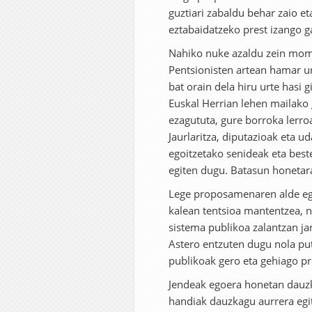
guztiari zabaldu behar zaio e
eztabaidatzeko prest izango g
Nahiko nuke azaldu zein mom
Pentsionisten artean hamar urt
bat orain dela hiru urte hasi 
Euskal Herrian lehen mailako 
ezagututa, gure borroka lerro
Jaurlaritza, diputazioak eta ud
egoitzetako senideak eta beste
egiten dugu. Batasun honetara 
Lege proposamenaren alde egi
kalean tentsioa mantentzea, n
sistema publikoa zalantzan jar
Astero entzuten dugu nola putr
publikoak gero eta gehiago pri
Jendeak egoera honetan dauzk
handiak dauzkagu aurrera egi