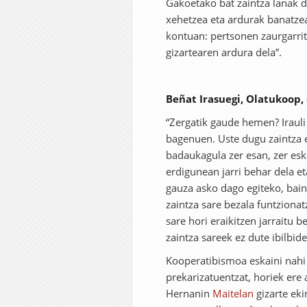
Gakoetako bat zaintza lanak d
xehetzea eta ardurak banatzea
kontuan: pertsonen zaurgarrit
gizartearen ardura dela”.
Beñat Irasuegi, Olatukoop,
“Zergatik gaude hemen? Irauli
bagenuen. Uste dugu zaintza e
badaukagula zer esan, zer es
erdigunean jarri behar dela et
gauza asko dago egiteko, bai
zaintza sare bezala funtzionat
sare hori eraikitzen jarraitu 
zaintza sareek ez dute ibilbid
Kooperatibismoa eskaini nahi 
prekarizatuentzat, horiek ere
Hernanin
Maitelan
gizarte ek