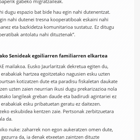
 paperik gabeko migratzaileak.
i dugu espazio bat bide hau egin nahi dutenentzat.
in nahi dutenei tresna kooperatiboak eskaini nahi
anez eta bazkidetza komunitarioa sustatuz. Ez ditugu
peratibak antolatu nahi dituztenak”.
ako Senideak egoiliarren familiarren elkartea
AE mailakoa. Eusko Jaurlaritzak dekretua egiten du,
 erabakiak hartzea egoitzetako nagusien esku uzten
burtsan kotizatzen dute eta paradisu fiskaletan daukate
tzen uzten zaien neurrian ikusi dugu prekarizazioa nola
atako langileak greban daude eta badirudi agintariei ez
 erabakiak esku pribatuetan geratu ez daitezen.
itzeko eskubidea kentzen zaie. Pertsonak zerbitzuetara
ala da.
ahiko nuke: zaharrek non egon aukeratzen omen dute,
 gezurra da, ia denak etxeetan zaintzen dituzte