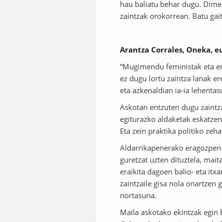
hau baliatu behar dugu. Dimen
zaintzak orokorrean. Batu gait
Arantza Corrales, Oneka, 
“Mugimendu feministak eta e
ez dugu lortu zaintza lanak er
eta azkenaldian ia-ia lehentas
Askotan entzuten dugu zaintza
egiturazko aldaketak eskatze
Eta zein praktika politiko zeh
Aldarrikapenerako eragozpen 
guretzat uzten dituztela, mai
eraikita dagoen balio- eta i
zaintzaile gisa nola onartzen 
nortasuna.
Maila askotako ekintzak egin b