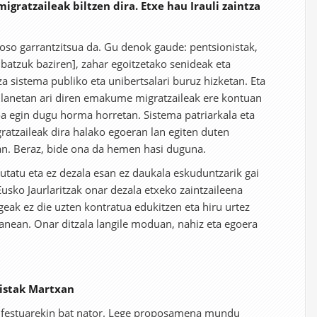
gratzaileak biltzen dira. Etxe hau Irauli zaintza
oso garrantzitsua da. Gu denok gaude: pentsionistak,
 batzuk baziren], zahar egoitzetako senideak eta
 sistema publiko eta unibertsalari buruz hizketan. Eta
 lanetan ari diren emakume migratzaileak ere kontuan
oa egin dugu horma horretan. Sistema patriarkala eta
atzaileak dira halako egoeran lan egiten duten
an. Beraz, bide ona da hemen hasi duguna.
kutatu eta ez dezala esan ez daukala eskuduntzarik gai
usko Jaurlaritzak onar dezala etxeko zaintzaileena
egeak ez die uzten kontratua edukitzen eta hiru urtez
lanean. Onar ditzala langile moduan, nahiz eta egoera
nistak Martxan
festuarekin bat nator. Lege proposamena mundu