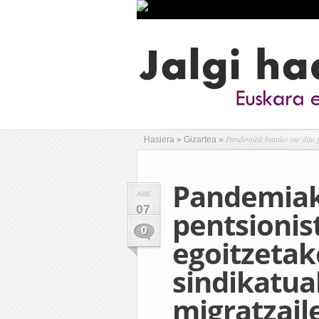
Pandemiak batuko ote ditu 
Hasiera
»
Gizartea
»
Pandemiak
ABE
07
pentsionis
0
egoitzetak
sindikatu
migratzai