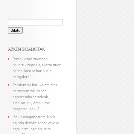
Bilatu:
AZKEN BIDALKETAK
“Amak esan zuenean
bakarrik zegoela, ulertu nuen
berriz ikasi behar nuela
bengalera”
Pandemiak batuko ote ditu
pentsionistak, zahar
egoitzetako senideak,
sindikatuak, emakume
migratzaileak…?
Iñaki Lasagabaster: “Nork
agindu dezake zahar etxeko
egoiliarra logelan itxita