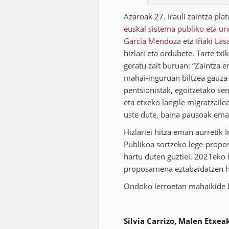
Azaroak 27. Irauli zaintza pla
euskal sistema publiko eta uni
García Mendoza
eta
Iñaki Las
hizlari eta ordubete. Tarte t
geratu zait buruan: “Zaintza 
mahai-inguruan biltzea gauza 
pentsionistak, egoitzetako s
eta etxeko langile migratzaile
uste dute, baina pausoak emat
Hizlariei hitza eman aurretik 
Publikoa sortzeko lege-propos
hartu duten guztiei. 2021eko 
proposamena eztabaidatzen ha
Ondoko lerroetan mahaikide b
Silvia Carrizo, Malen Etxea