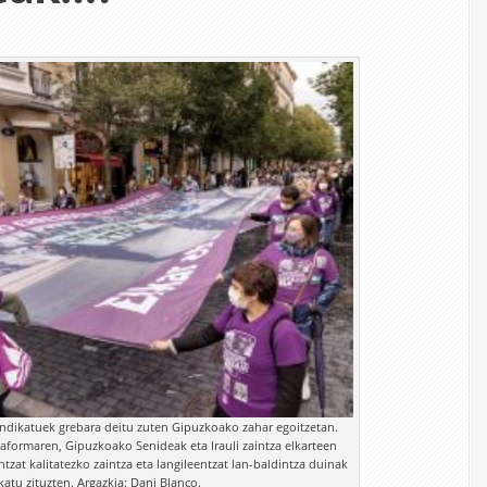
indikatuek grebara deitu zuten Gipuzkoako zahar egoitzetan.
formaren, Gipuzkoako Senideak eta Irauli zaintza elkarteen
ntzat kalitatezko zaintza eta langileentzat lan-baldintza duinak
katu zituzten. Argazkia: Dani Blanco.