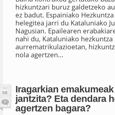
hizkuntzari buruz galdetzeko a
ez badut. Espainiako Hezkuntza
helegitea jarri du Kataluniako Ju
Nagusian. Epailearen erabakiar
nahi du, Kataluniako hezkuntza
aurrematrikulazioetan, hizkunt
nola agertzen...
Iragarkian emakumeak 
MAI
08
jantzita? Eta dendara h
0
agertzen bagara?