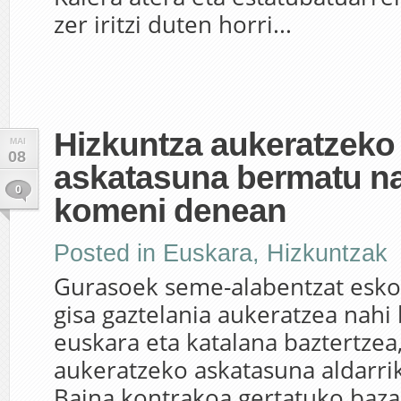
zer iritzi duten horri...
Hizkuntza aukeratzeko
MAI
08
askatasuna bermatu na
0
komeni denean
Posted in
Euskara
,
Hizkuntzak
Gurasoek seme-alabentzat esko
gisa gaztelania aukeratzea nahi 
euskara eta katalana baztertzea
aukeratzeko askatasuna aldarri
Baina kontrakoa gertatuko baz