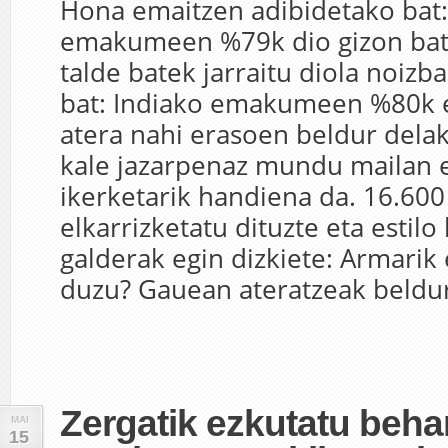
Hona emaitzen adibidetako bat
emakumeen %79k dio gizon bat
talde batek jarraitu diola noizba
bat: Indiako emakumeen %80k 
atera nahi erasoen beldur delak
kale jazarpenaz mundu mailan 
ikerketarik handiena da. 16.6
elkarrizketatu dituzte eta estil
galderak egin dizkiete: Armarik
duzu? Gauean ateratzeak beldur
Zergatik ezkutatu behar
MAI
15