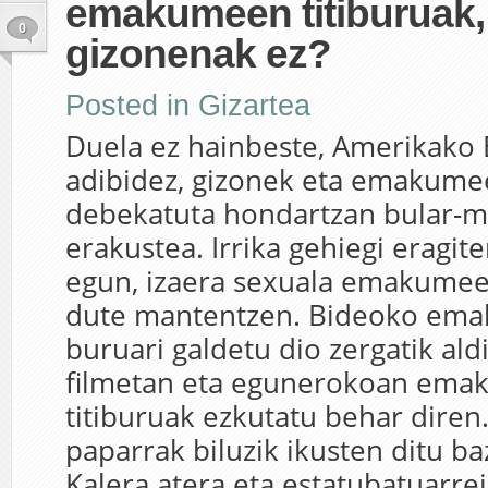
emakumeen titiburuak,
0
gizonenak ez?
Posted in
Gizartea
Duela ez hainbeste, Amerikako 
adibidez, gizonek eta emakumee
debekatuta hondartzan bular-m
erakustea. Irrika gehiegi eragit
egun, izaera sexuala emakumee
dute mantentzen. Bideoko em
buruari galdetu dio zergatik ald
filmetan eta egunerokoan em
titiburuak ezkutatu behar diren
paparrak biluzik ikusten ditu ba
Kalera atera eta estatubatuarrei