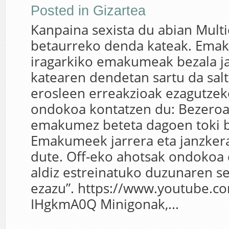
Posted in
Gizartea
Kanpaina sexista du abian Multi
betaurreko denda kateak. Emak
iragarkiko emakumeak bezala ja
katearen dendetan sartu da salt
erosleen erreakzioak ezagutzeko
ondokoa kontatzen du: Bezeroa
emakumez beteta dagoen toki ba
Emakumeek jarrera eta janzkera
dute. Off-eko ahotsak ondokoa 
aldiz estreinatuko duzunaren s
ezazu”. https://www.youtube.c
IHgkmA0Q Minigonak,...