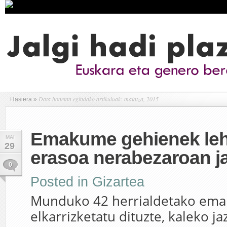
Data honetan egindako artikuluak: maiatza, 2015
Hasiera
»
Emakume gehienek leh
MAI
29
erasoa nerabezaroan j
0
Posted in
Gizartea
Munduko 42 herrialdetako em
elkarrizketatu dituzte, kaleko j