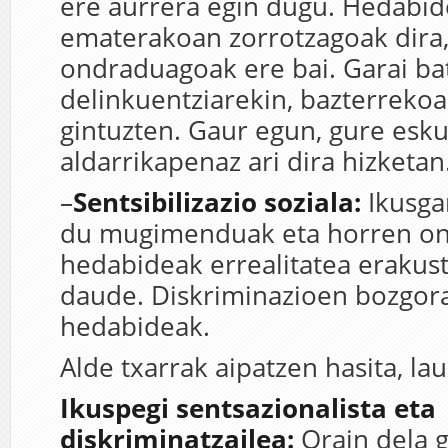
ere aurrera egin dugu. Hedabid
ematerakoan zorrotzagoak dira,
ondraduagoak ere bai. Garai ba
delinkuentziarekin, bazterrekoa
gintuzten. Gaur egun, gure esk
aldarrikapenaz ari dira hizketan
–
Sentsibilizazio soziala:
Ikusgar
du mugimenduak eta horren on
hedabideak errealitatea erakust
daude. Diskriminazioen bozgora
hedabideak.
Alde txarrak aipatzen hasita, lau
Ikuspegi sentsazionalista eta
diskriminatzailea:
Orain dela 