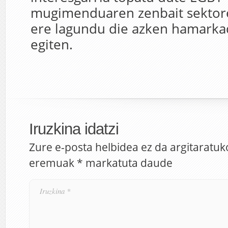
mugimenduaren zenbait sektore
ere lagundu die azken hamarka
egiten.
Iruzkina idatzi
Zure e-posta helbidea ez da argitaratuk
eremuak
*
markatuta daude