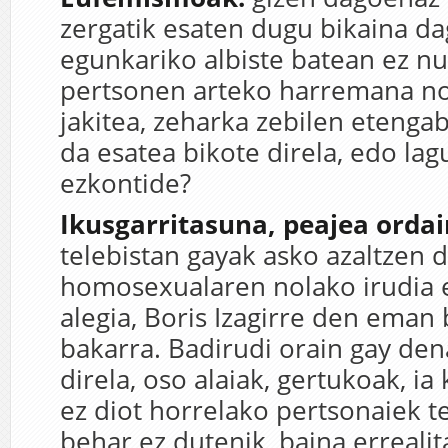
zergatik esaten dugu bikaina d
egunkariko albiste batean ez nu
pertsonen arteko harremana no
jakitea, zeharka zebilen etengabe
da esatea bikote direla, edo la
ezkontide?
Ikusgarritasuna, peajea ordai
telebistan gayak asko azaltzen d
homosexualaren nolako irudia 
alegia, Boris Izagirre den eman
bakarra. Badirudi orain gay de
direla, oso alaiak, gertukoak, ia
ez diot horrelako pertsonaiek t
behar ez dutenik, baina errealit