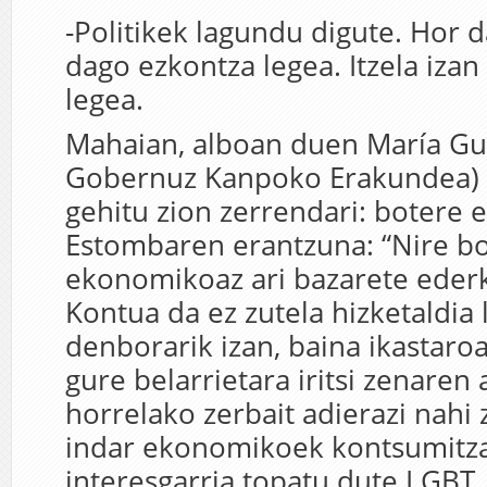
-Politikek lagundu digute. Hor d
dago ezkontza legea. Itzela iza
legea.
Mahaian, alboan duen María Gui
Gobernuz Kanpoko Erakundea) 
gehitu zion zerrendari: botere
Estombaren erantzuna: “Nire b
ekonomikoaz ari bazarete ederki
Kontua da ez zutela hizketaldia
denborarik izan, baina ikastar
gure belarrietara iritsi zenaren
horrelako zerbait adierazi nahi 
indar ekonomikoek kontsumitzai
interesgarria topatu dute LGBT