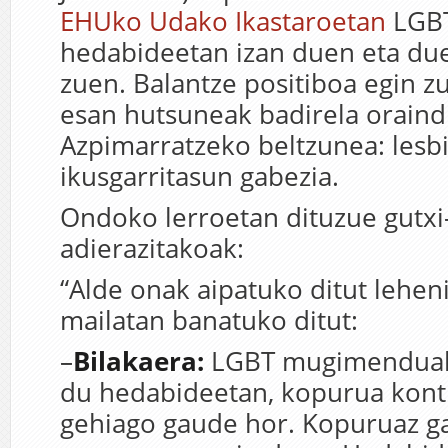
EHUko Udako Ikastaroetan
LGB
hedabideetan izan duen eta due
zuen. Balantze positiboa egin zu
esan hutsuneak badirela oraind
Azpimarratzeko beltzunea: lesb
ikusgarritasun gabezia.
Ondoko lerroetan dituzue gutx
adierazitakoak:
“Alde onak aipatuko ditut leheni
mailatan banatuko ditut:
–
Bilakaera:
LGBT mugimenduak 
du hedabideetan, kopurua kont
gehiago gaude hor. Kopuruaz gai