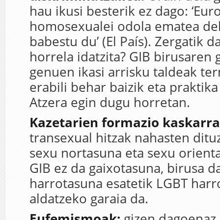
hau ikusi besterik ez dago: ‘Eur
homosexualei odola ematea de
babestu du’ (El País). Zergatik 
horrela idatzita? GIB birusaren 
genuen ikasi arrisku taldeak te
erabili behar baizik eta praktika
Atzera egin dugu horretan.
Kazetarien formazio kaskarra
transexual hitzak nahasten ditu
sexu nortasuna eta sexu orient
GIB ez da gaixotasuna, birusa d
harrotasuna esatetik LGBT harr
aldatzeko garaia da.
Eufemismoak:
gizen dagoenaz 