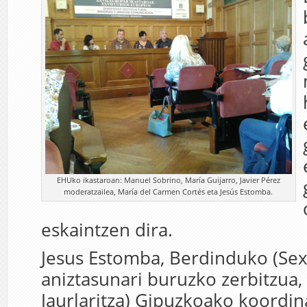
EHUko ikastaroan: Manuel Sobrino, María Guijarro, Javier Pérez
moderatzailea, María del Carmen Cortés eta Jesús Estomba.
eskaintzen dira.
Jesus Estomba, Berdinduko (Sex
aniztasunari buruzko zerbitzua,
Jaurlaritza) Gipuzkoako koordin