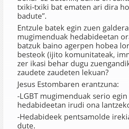
txiki-txiki bat ematen ari dira h
badute”.
Entzule batek egin zuen galder
mugimenduak hedabideetan ora
batzuk baino agerpen hobea lor
besteok (ijito komunitateak, i
zer ikasi behar dugu zuengandik
zaudete zaudeten lekuan?
Jesus Estombaren erantzuna:
-LGBT mugimenduak serio egin 
hedabideetan irudi ona lantzek
-Hedabideek pentsamolde irekia
dute.