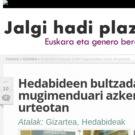
Hedabideen bultzada LGBT mugimenduari azken 20 urteotan
Hasiera
»
Gizartea
»
Hedabideen bultzad
UZT
10
mugimenduari azke
0
urteotan
Atalak:
Gizartea
,
Hedabideak