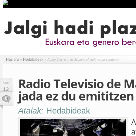
Radio Televisio de Mallorcak jada ez du emititzen
Hasiera
»
Hedabideak
»
Radio Televisio de M
ABE
13
jada ez du emititzen
0
Atalak:
Hedabideak
A
a