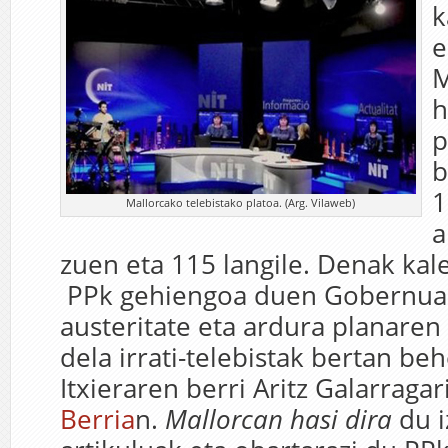
k
e
M
h
p
b
1
Mallorcako telebistako platoa. (Arg. Vilaweb)
a
zuen eta 115 langile. Denak kale
PPk gehiengoa duen Gobernuak
austeritate eta ardura planaren
dela irrati-telebistak bertan be
Itxieraren berri Aritz Galarragar
Berria
n.
Mallorcan hasi dira
du i