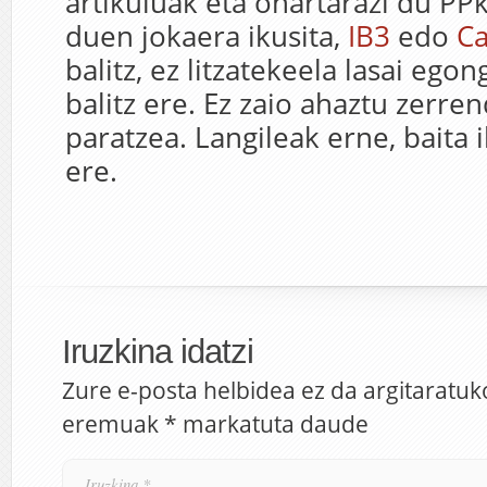
artikuluak eta ohartarazi du PP
duen jokaera ikusita,
IB3
edo
Ca
balitz, ez litzatekeela lasai egon
balitz ere. Ez zaio ahaztu zerr
paratzea. Langileak erne, baita 
ere.
Iruzkina idatzi
Zure e-posta helbidea ez da argitaratuk
eremuak
*
markatuta daude