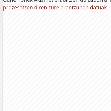
prozesatzen diren zure erantzunen datuak.