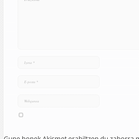
Gune honek Akismet erabiltzen du zaborra 