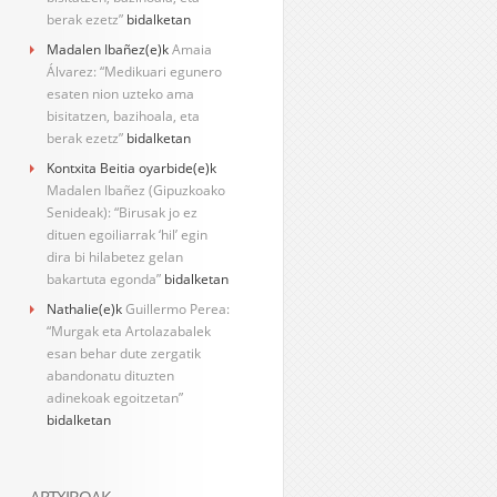
berak ezetz”
bidalketan
Madalen Ibañez
(e)k
Amaia
Álvarez: “Medikuari egunero
esaten nion uzteko ama
bisitatzen, bazihoala, eta
berak ezetz”
bidalketan
Kontxita Beitia oyarbide
(e)k
Madalen Ibañez (Gipuzkoako
Senideak): “Birusak jo ez
dituen egoiliarrak ‘hil’ egin
dira bi hilabetez gelan
bakartuta egonda”
bidalketan
Nathalie
(e)k
Guillermo Perea:
“Murgak eta Artolazabalek
esan behar dute zergatik
abandonatu dituzten
adinekoak egoitzetan”
bidalketan