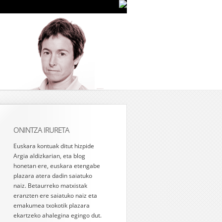
ONINTZA IRURETA
Euskara kontuak ditut hizpide
Argia aldizkarian, eta blog
honetan ere, euskara etengabe
plazara atera dadin saiatuko
naiz. Betaurreko matxistak
eranzten ere saiatuko naiz eta
emakumea txokotik plazara
ekartzeko ahalegina egingo dut.