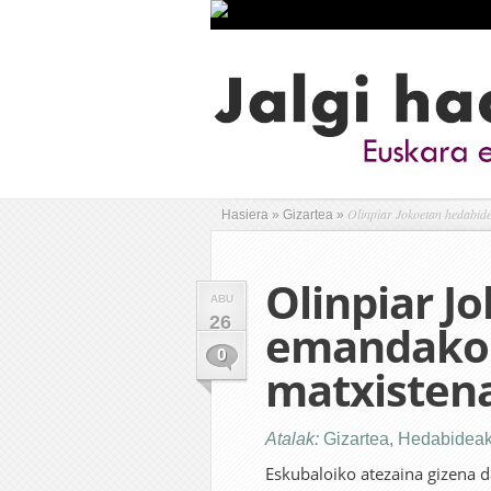
Olinpiar Jokoetan hedabid
Hasiera
»
Gizartea
»
Olinpiar J
ABU
26
emandako 
0
matxisten
Atalak:
Gizartea
,
Hedabidea
Eskubaloiko atezaina gizena 