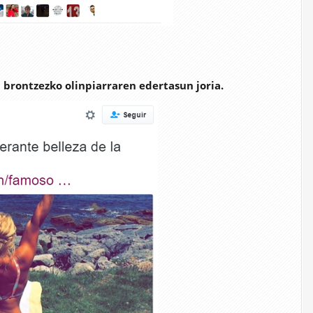
n brontzezko olinpiarraren edertasun joria.