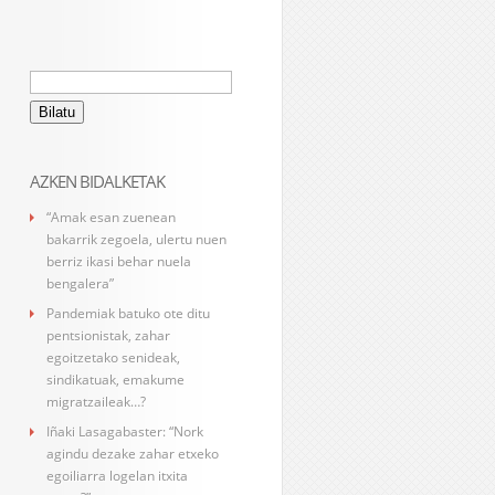
Bilatu:
AZKEN BIDALKETAK
“Amak esan zuenean
bakarrik zegoela, ulertu nuen
berriz ikasi behar nuela
bengalera”
Pandemiak batuko ote ditu
pentsionistak, zahar
egoitzetako senideak,
sindikatuak, emakume
migratzaileak…?
Iñaki Lasagabaster: “Nork
agindu dezake zahar etxeko
egoiliarra logelan itxita