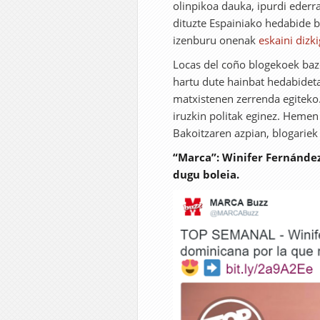
olinpikoa dauka, ipurdi ederr
dituzte Espainiako hedabide 
izenburu onenak
eskaini dizk
Locas del coño blogekoek baze
hartu dute hainbat hedabideta
matxistenen zerrenda egiteko.
iruzkin politak eginez. Heme
Bakoitzaren azpian, blogariek
“Marca”: Winifer Fernández
dugu boleia.