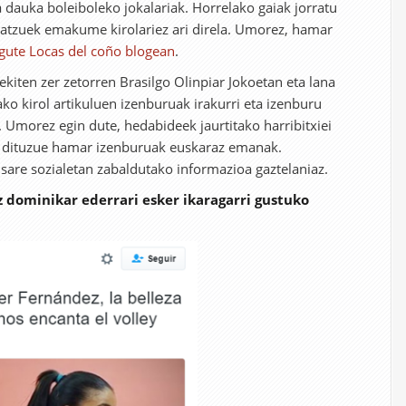
a dauka boleiboleko jokalariak. Horrelako gaiak jorratu
batzuek emakume kirolariez ari direla. Umorez, hamar
igute Locas del coño blogean
.
kiten zer zetorren Brasilgo Olinpiar Jokoetan eta lana
ko kirol artikuluen izenburuak irakurri eta izenburu
 Umorez egin dute, hedabideek jaurtitako harribitxiei
n dituzue hamar izenburuak euskaraz emanak.
 sare sozialetan zabaldutako informazioa gaztelaniaz.
 dominikar ederrari esker ikaragarri gustuko