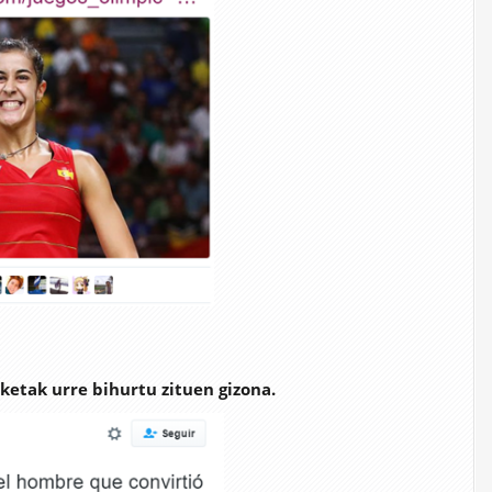
sketak urre bihurtu zituen gizona.