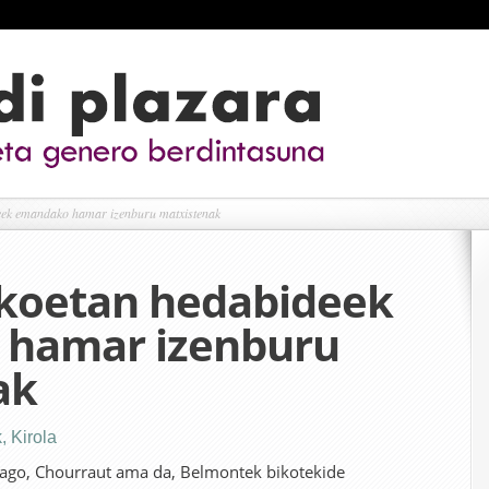
eek emandako hamar izenburu matxistenak
okoetan hedabideek
hamar izenburu
ak
k
,
Kirola
dago, Chourraut ama da, Belmontek bikotekide