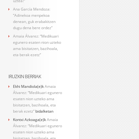
uztea?”
Ana García Mendoza:
“Adinekoa menpekoa
denean, guk erabakitzen
dugu dena bere ordez”
Amaia Álvarez: “Medikuari
egunero esaten nion uzteko
ama bisitatzen, bazihoala,
eta berak ezetz”
IRUZKIN BERRIAK
Ekhi Mandiola
(e)k
Amaia
Álvarez: “Medikuari egunero
esaten nion uzteko ama
bisitatzen, bazihoala, eta
berak ezetz”
bidalketan
Kontxi Azkoaga
(e)k
Amaia
Álvarez: “Medikuari egunero
esaten nion uzteko ama
bisitatzen, bazihoala, eta