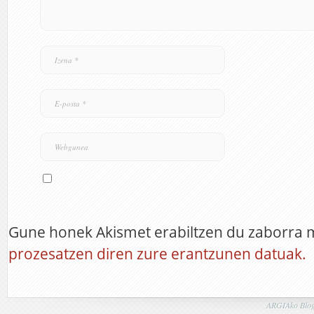
Gune honek Akismet erabiltzen du zaborra 
prozesatzen diren zure erantzunen datuak.
ARGIAko Blog