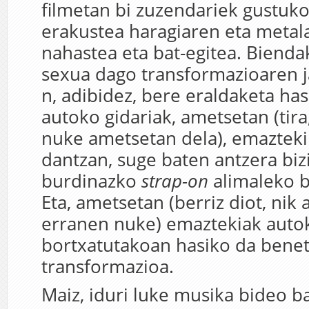
filmetan bi zuzendariek gustuko
erakustea haragiaren eta metal
nahastea eta bat-egitea. Bienda
sexua dago transformazioaren j
n, adibidez, bere eraldaketa has
autoko gidariak, ametsetan (tira
nuke ametsetan dela), emazteki
dantzan, suge baten antzera biz
burdinazko
strap-on
alimaleko b
Eta, ametsetan (berriz diot, nik
erranen nuke) emaztekiak autok
bortxatutakoan hasiko da bene
transformazioa.
Maiz, iduri luke musika bideo ba