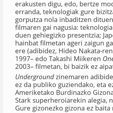
erakusten digu, edo, bertze mo
erranda, teknologiak gure bizitz
gorputza nola inbaditzen dituen
filmaren gai nagusia: teknologia
duen gehiegizko presentzia; Ja
hainbat filmetan ageri zaigun ga
ere (adibidez, Hideo Nakata-re
1997– edo Takashi Miikeren
One
2003– filmetan, bi baizik ez aipa
Underground
zinemaren adibide
ez da publiko guziendako, eta 
Ameriketako Burdinazko Gizona
Stark superheroiarekin alegia, 
Gure gizonezko gizona ez bait