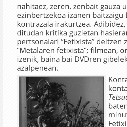
nahitaez, zeren, zenbait gauza u
ezinbertzekoa izanen baitzaigu
kontrazala irakurtzea. Adibidez,
ditudan kritika guzietan hasier
pertsonaiari “Fetixista” deitzen 
“Metalaren fetixista”; filmean, o
izenik, baina bai DVDren gibele
azalpenean.
Konta
konta
Tetsu
baten
minut
Fetix