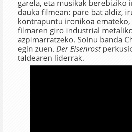
garela, eta musikak berebiziko 
dauka filmean: pare bat aldiz, ir
kontrapuntu ironikoa emateko, 
filmaren giro industrial metalik
azpimarratzeko. Soinu banda C
egin zuen,
Der Eisenrost
perkusio
taldearen liderrak.