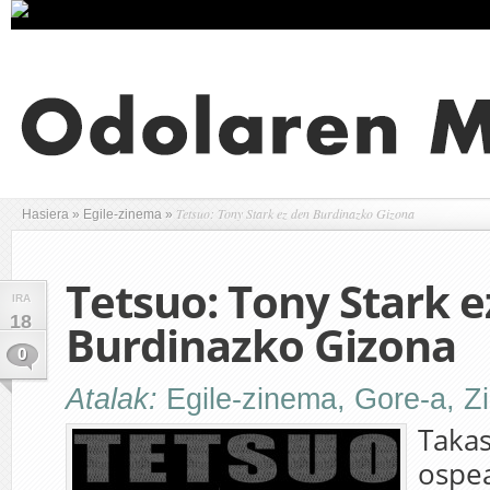
Tetsuo: Tony Stark ez den Burdinazko Gizona
Hasiera
»
Egile-zinema
»
Tetsuo: Tony Stark e
IRA
18
Burdinazko Gizona
0
Atalak:
Egile-zinema
,
Gore-a
,
Zi
Takas
ospea