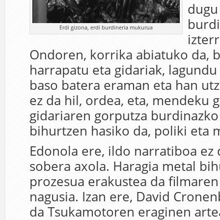
dugu 
burdi
Erdi gizona, erdi burdineria mukurua
izterr
Ondoren, korrika abiatuko da, 
harrapatu eta gidariak, lagundu
baso batera eraman eta han utzi
ez da hil, ordea, eta, mendeku g
gidariaren gorputza burdinazk
bihurtzen hasiko da, poliki eta m
Edonola ere, ildo narratiboa ez
sobera axola. Haragia metal bi
prozesua erakustea da filmaren
nagusia. Izan ere, David Cronen
da Tsukamotoren eraginen arte