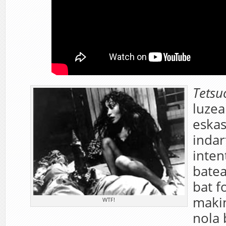
Tetsu
luzea
eskas
indar
inten
batea
bat f
maki
WTF!
nola 