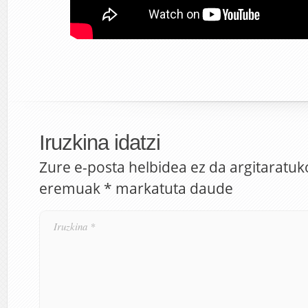
Iruzkina idatzi
Zure e-posta helbidea ez da argitaratuk
eremuak
*
markatuta daude