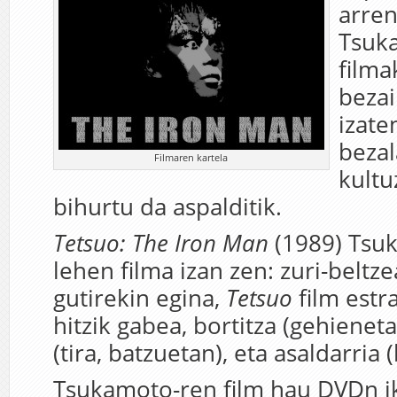
arren
Tsuk
filma
bezai
izate
beza
Filmaren kartela
kultu
bihurtu da aspalditik.
Tetsuo: The Iron Man
(1989) Tsu
lehen filma izan zen: zuri-beltze
gutirekin egina,
Tetsuo
film estra
hitzik gabea, bortitza (gehieneta
(tira, batzuetan), eta asaldarria (
Tsukamoto-ren film hau DVDn i