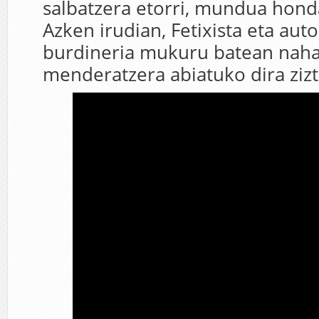
salbatzera etorri, mundua honda
Azken irudian, Fetixista eta auto
burdineria mukuru batean nah
menderatzera abiatuko dira ziztu