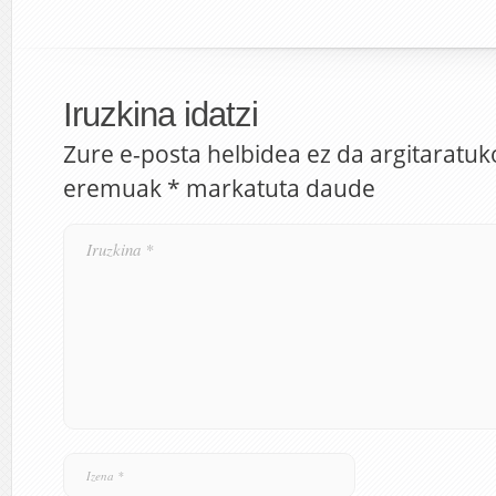
Iruzkina idatzi
Zure e-posta helbidea ez da argitaratuk
eremuak
*
markatuta daude