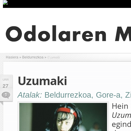
Uzumaki
Hasiera
»
Beldurrezkoa
»
Uzumaki
URR
27
Atalak:
Beldurrezkoa
,
Gore-a
,
Z
1
Hein 
Uzum
egind