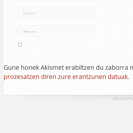
Gune honek Akismet erabiltzen du zaborra 
prozesatzen diren zure erantzunen datuak.
ARGIAko Blog