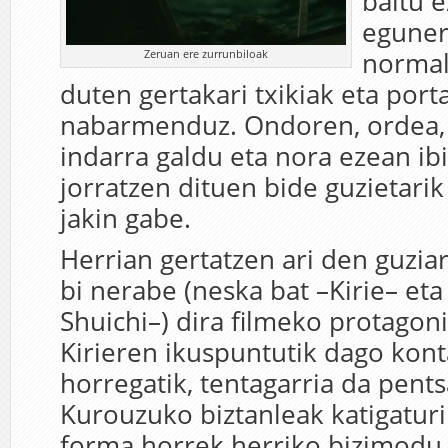
baitu 
egune
Zeruan ere zurrunbiloak
normal
duten gertakari txikiak eta port
nabarmenduz. Ondoren, ordea, 
indarra galdu eta nora ezean ibi
jorratzen dituen bide guzietarik
jakin gabe.
Herrian gertatzen ari den guzia
bi nerabe (neska bat –Kirie– eta
Shuichi–) dira filmeko protagon
Kirieren ikuspuntutik dago konta
horregatik, tentagarria da pent
Kurouzuko biztanleak katigaturi
forma horrek herriko bizimodu 