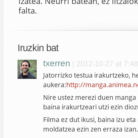
izatea. Neurri batean, ez litzaio
falta.
Iruzkin bat
txerren
|
2012-10-27 at 7:48
Jatorrizko testua irakurtzeko,
aukera:
http://manga.animea.n
Nire ustez merezi duen manga b
baina irakurtzeari utzi ezin dio
Filma ez dut ikusi, baina izu eta
moldatzea ezin zen erraza izan