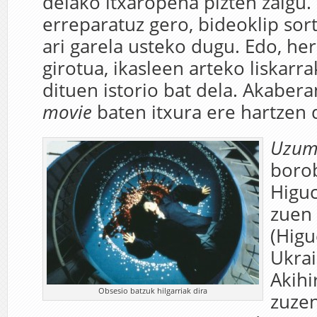
delako itxaropena pizten zaigu.
erreparatuz gero, bideoklip sort
ari garela usteko dugu. Edo, he
girotua, ikasleen arteko liskarr
dituen istorio bat dela. Akabera
movie
baten itxura ere hartzen 
Uzum
borob
Higuc
zuen 
(Higu
Ukrai
Akihi
Obsesio batzuk hilgarriak dira
zuze