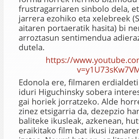
frustragarriaren sinbolo dela, 
jarrera ezohiko eta xelebreek (
aitaren portaeratik hasita) bi n
arroztasun sentimendua adieraz
dutela.
https://www.youtube.co
v=y1U73sKw7V
Edonola ere, filmaren erdialdeti
iduri Higuchinsky sobera intere
gai horiek jorratzeko. Alde horr
zinez etsigarria da, dezepzio ha
baliteke ikusleak, azkenean, hu
eraikitako film bat ikusi izanar