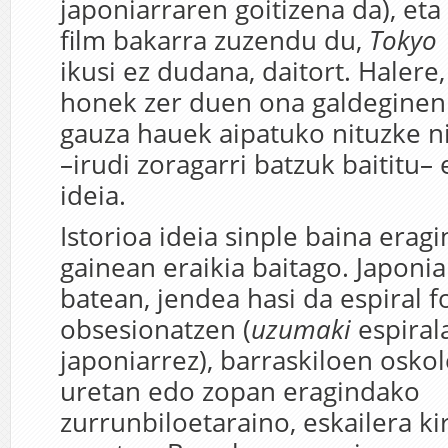
japoniarraren goitizena da), eta
film bakarra zuzendu du,
Tokyo
ikusi ez dudana, daitort. Halere,
honek zer duen ona galdeginen 
gauza hauek aipatuko nituzke nik
–irudi zoragarri batzuk baititu–
ideia.
Istorioa ideia sinple baina erag
gainean eraikia baitago. Japoni
batean, jendea hasi da espiral 
obsesionatzen (
uzumaki
espiral
japoniarrez), barraskiloen oskol
uretan edo zopan eragindako
zurrunbiloetaraino, eskailera kir