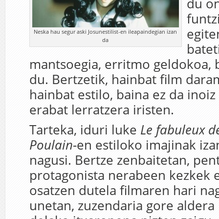
du on
funtz
egite
Neska hau segur aski Josunestilist-en ileapaindegian izan
da
batet
mantsoegia, erritmo geldokoa, b
du. Bertzetik, hainbat film dar
hainbat estilo, baina ez da inoi
erabat lerratzera iristen.
Tarteka, iduri luke
Le fabuleux d
Poulain
-en estiloko imajinak iza
nagusi. Bertze zenbaitetan, pen
protagonista nerabeen kezkek e
osatzen dutela filmaren hari na
unetan, zuzendaria gore aldera 