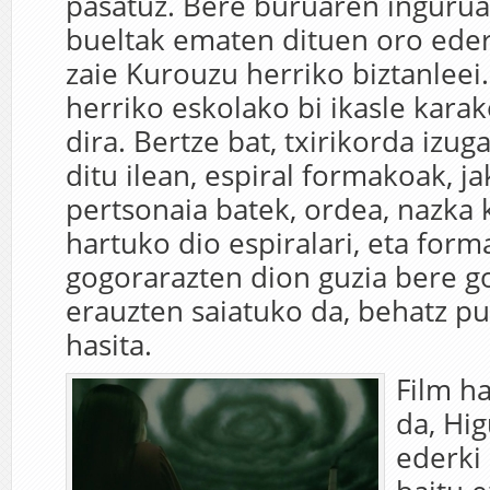
pasatuz. Bere buruaren inguru
bueltak ematen dituen oro eder
zaie Kurouzu herriko biztanleei.
herriko eskolako bi ikasle kara
dira. Bertze bat, txirikorda izug
ditu ilean, espiral formakoak, ja
pertsonaia batek, ordea, nazka 
hartuko dio espiralari, eta form
gogorarazten dion guzia bere g
erauzten saiatuko da, behatz pu
hasita.
Film ha
da, Hi
ederki