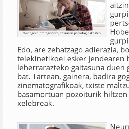
aitzi
gurpi
perts
Hobek
Wrongeko protagonista, zakurren psikologia ikasten
gurpil
Edo, are zehatzago adierazia, b
telekinetikoei esker jendearen
leherrarazteko gaitasuna duen gu
bat. Tartean, gainera, badira g
zinematografikoak, txiste maltz
basamortuan pozoiturik hiltzen 
xelebreak.
Neurr