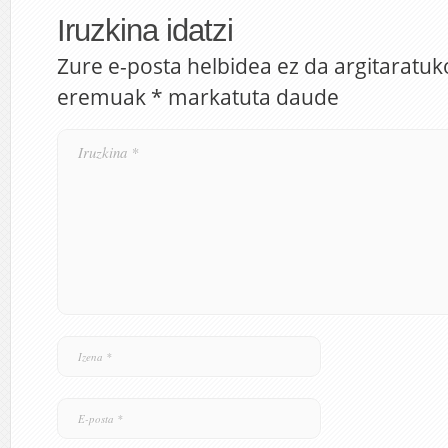
Iruzkina idatzi
Zure e-posta helbidea ez da argitaratuk
eremuak
*
markatuta daude