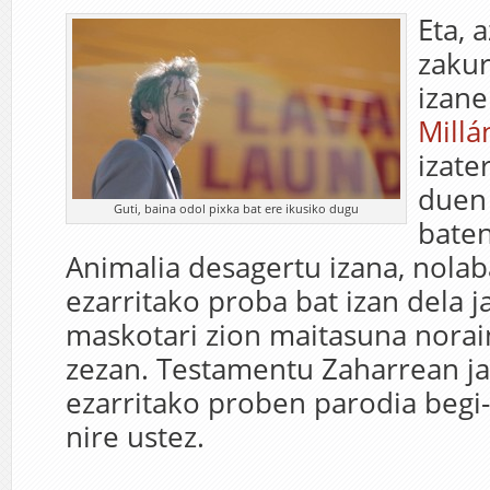
Eta, 
zakur
izan
Millá
izate
duen
Guti, baina odol pixka bat ere ikusiko dugu
baten
Animalia desagertu izana, nolab
ezarritako proba bat izan dela 
maskotari zion maitasuna norai
zezan. Testamentu Zaharrean j
ezarritako proben parodia begi-
nire ustez.