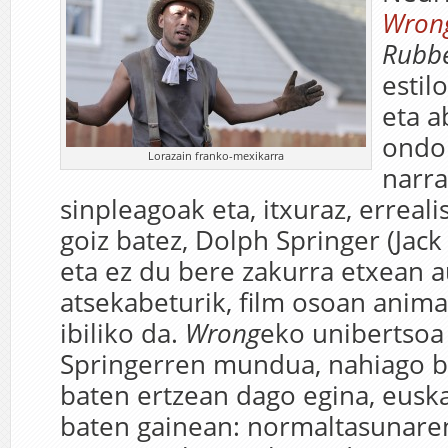
Wron
Rubb
estil
eta a
ondo
Lorazain franko-mexikarra
narra
sinpleagoak eta, itxuraz, erreali
goiz batez, Dolph Springer (Jack 
eta ez du bere zakurra etxean a
atsekabeturik, film osoan animal
ibiliko da.
Wrong
eko unibertsoa
Springerren mundua, nahiago b
baten ertzean dago egina, eusk
baten gainean: normaltasunaren