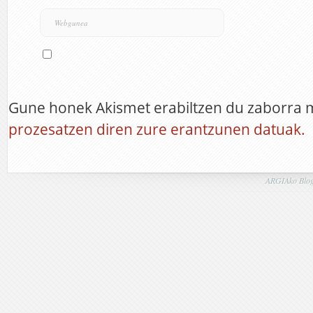
Gune honek Akismet erabiltzen du zaborra 
prozesatzen diren zure erantzunen datuak.
ARGIAko Blog