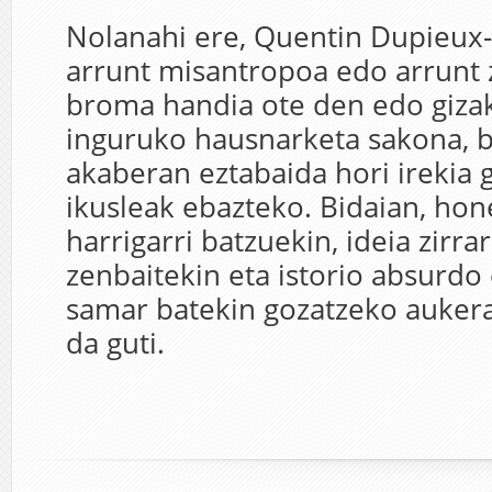
Nolanahi ere, Quentin Dupieux-
arrunt misantropoa edo arrunt 
broma handia ote den edo giza
inguruko hausnarketa sakona, b
akaberan eztabaida hori irekia g
ikusleak ebazteko. Bidaian, hon
harrigarri batzuekin, ideia zirra
zenbaitekin eta istorio absurdo 
samar batekin gozatzeko aukera
da guti.