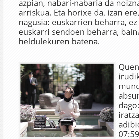
azpian, nabari-nabaria da noizn
arriskua. Eta horixe da, izan ere
nagusia: euskarrien beharra, ez
euskarri sendoen beharra, bain
heldulekuren batena.
Quen
irudi
mund
absu
dago
iratz
adibi
07:59