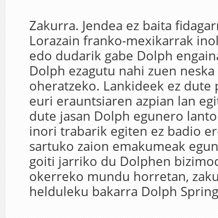
Zakurra. Jendea ez baita fidagar
Lorazain franko-mexikarrak in
edo dudarik gabe Dolph engain
Dolph ezagutu nahi zuen neska
oheratzeko. Lankideek ez dute
euri erauntsiaren azpian lan egi
dute jasan Dolph egunero lanto
inori trabarik egiten ez badio er
sartuko zaion emakumeak egun
goiti jarriko du Dolphen bizimod
okerreko mundu horretan, zaku
helduleku bakarra Dolph Spring