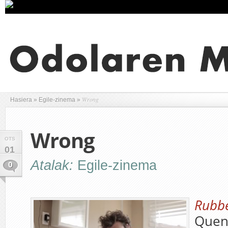
Wrong
Hasiera
»
Egile-zinema
»
Wrong
OTS
01
Atalak:
Egile-zinema
0
Rubb
Quen