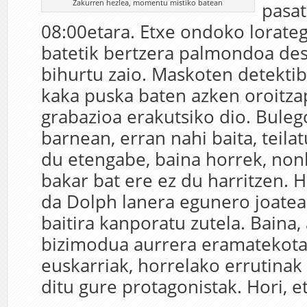
Zakurren hezlea, momentu mistiko batean
pasat
08:00etara. Etxe ondoko lorate
batetik bertzera palmondoa des
bihurtu zaio. Maskoten detektib
kaka puska baten azken oroitz
grabazioa erakutsiko dio. Bule
barnean, erran nahi baita, teila
du etengabe, baina horrek, nonb
bakar bat ere ez du harritzen. H
da Dolph lanera egunero joatea
baitira kanporatu zutela. Baina,
bizimodua aurrera eramatekota
euskarriak, horrelako errutinak
ditu gure protagonistak. Hori, e