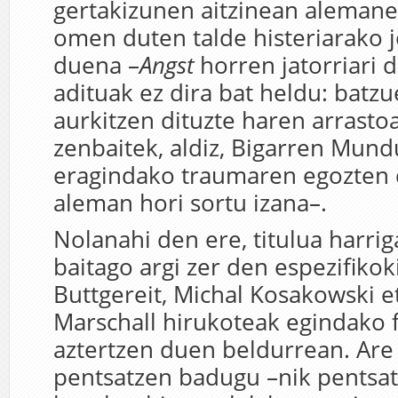
gertakizunen aitzinean aleman
omen duten talde histeriarako 
duena –
Angst
horren jatorriari 
adituak ez dira bat heldu: bat
aurkitzen dituzte haren arrasto
zenbaitek, aldiz, Bigarren Mun
eragindako traumaren egozten d
aleman hori sortu izana–.
Nolanahi den ere, titulua harriga
baitago argi zer den espezifiko
Buttgereit, Michal Kosakowski 
Marschall hirukoteak egindako 
aztertzen duen beldurrean. Are 
pentsatzen badugu –nik pentsa