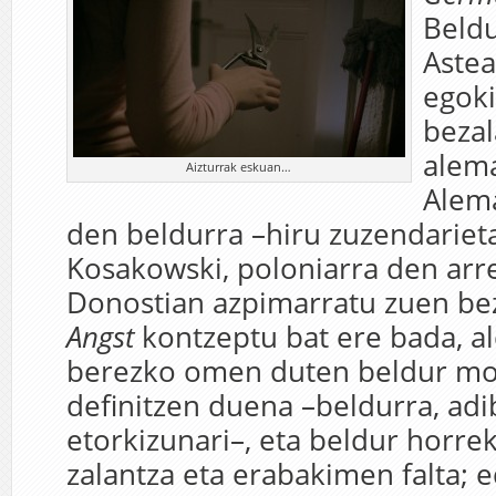
Beld
Aste
egoki
bezal
alem
Aizturrak eskuan…
Alema
den beldurra –hiru zuzendarieta
Kosakowski, poloniarra den arr
Donostian azpimarratu zuen be
Angst
kontzeptu bat ere bada, 
berezko omen duten beldur mo
definitzen duena –beldurra, adi
etorkizunari–, eta beldur horre
zalantza eta erabakimen falta; 