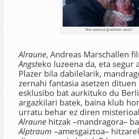
Nire azentua gustatzen zaizu?
Alraune
, Andreas Marschallen fi
Angst
eko luzeena da, eta segur a
Plazer bila dabilelarik, mandrag
zernahi fantasia asetzen dituen
esklusibo bat aurkituko du Ber
argazkilari batek, baina klub ho
urratu behar ez diren misterioa
Alraune
hitzak –mandragora– ba
Alptraum
–amesgaiztoa– hitzarek