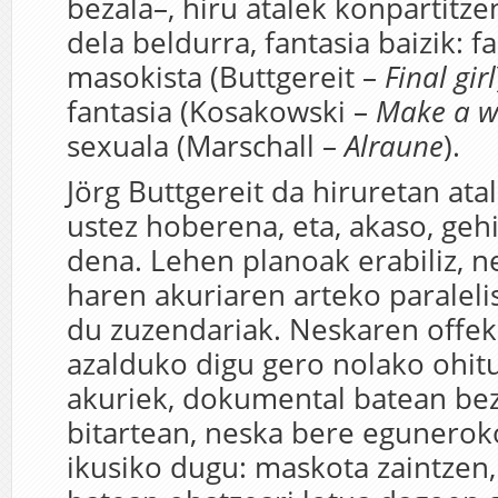
bezala–, hiru atalek konpartitze
dela beldurra, fantasia baizik: f
masokista (Buttgereit –
Final girl
fantasia (Kosakowski –
Make a w
sexuala (Marschall –
Alraune
).
Jörg Buttgereit da hiruretan atal
ustez hoberena, eta, akaso, geh
dena. Lehen planoak erabiliz, n
haren akuriaren arteko paralel
du zuzendariak. Neskaren offe
azalduko digu gero nolako ohit
akuriek, dokumental batean bez
bitartean, neska bere egunerok
ikusiko dugu: maskota zaintzen,