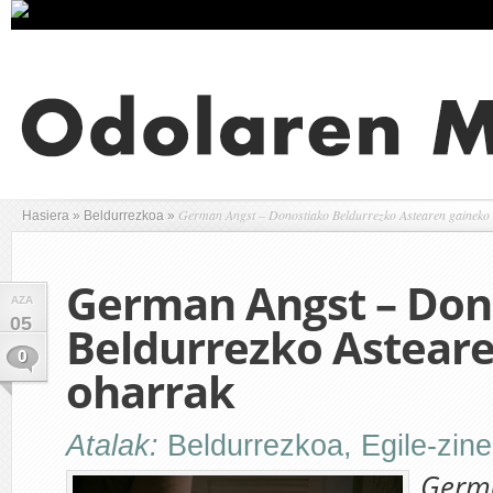
German Angst – Donostiako Beldurrezko Astearen gaineko
Hasiera
»
Beldurrezkoa
»
German Angst – Don
AZA
05
Beldurrezko Astear
0
oharrak
Atalak:
Beldurrezkoa
,
Egile-zin
Germ