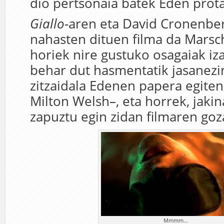
dio pertsonaia batek Eden prota
Giallo
-aren eta David Cronenbe
nahasten dituen filma da Marsc
horiek nire gustuko osagaiak iza
behar dut hasmentatik jasanezi
zitzaidala Edenen papera egite
Milton Welsh–, eta horrek, jakin
zapuztu egin zidan filmaren go
Mmmm…