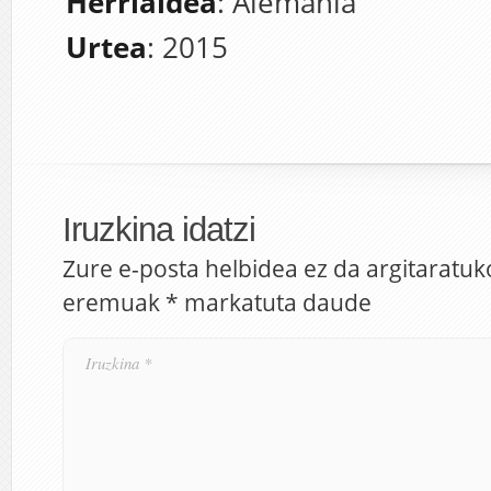
Herrialdea
: Alemania
Urtea
: 2015
Iruzkina idatzi
Zure e-posta helbidea ez da argitaratuk
eremuak
*
markatuta daude