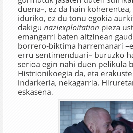
duena–, ez da hain koherentea, 
iduriko, ez du tonu egokia aurk
dakigu
naziexploitation
pieza uste
emangarri baten aitzinean gaud
borrero-biktima harremanari –
erru sentimenduari– buruzko h
serioa egin nahi duen pelikula b
Histrionikoegia da, eta erakust
indarkeria, nekagarria. Hirureta
eskasena.