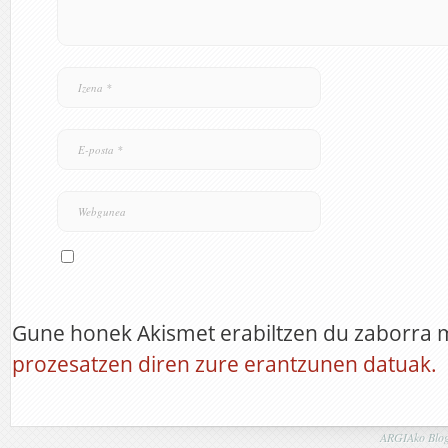
Gune honek Akismet erabiltzen du zaborra 
prozesatzen diren zure erantzunen datuak.
ARGIAko Blog