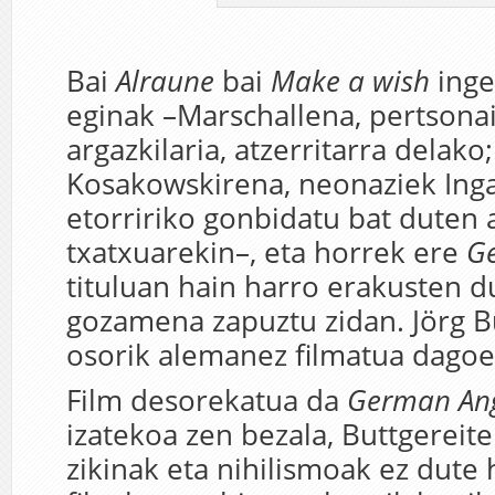
Bai
Alraune
bai
Make a wish
inge
eginak –Marschallena, pertsonai
argazkilaria, atzerritarra delako;
Kosakowskirena, neonaziek Inga
etorririko gonbidatu bat duten a
txatxuarekin–, eta horrek ere
G
tituluan hain harro erakusten 
gozamena zapuztu zidan. Jörg B
osorik alemanez filmatua dagoe
Film desorekatua da
German An
izatekoa zen bezala, Buttgereite
zikinak eta nihilismoak ez dute 