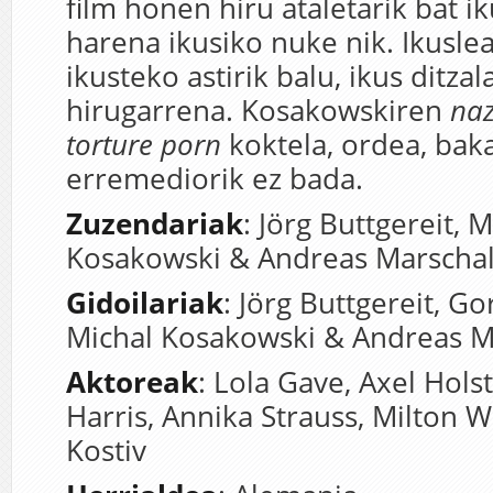
film honen hiru ataletarik bat i
harena ikusiko nuke nik. Ikuslea
ikusteko astirik balu, ikus ditza
hirugarrena. Kosakowskiren
naz
torture porn
koktela, ordea, baka
erremediorik ez bada.
Zuzendariak
: Jörg Buttgereit, M
Kosakowski & Andreas Marschal
Gidoilariak
: Jörg Buttgereit, G
Michal Kosakowski & Andreas M
Aktoreak
: Lola Gave, Axel Hols
Harris, Annika Strauss, Milton W
Kostiv