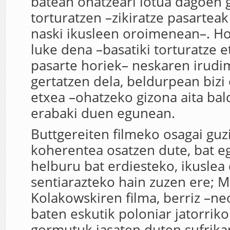
batean ohatzeari lotua dagoen 
torturatzen –zikiratze pasartea
naski ikusleen oroimenean–. Ho
luke dena –basatiki torturatze e
pasarte horiek– neskaren irud
gertatzen dela, beldurpean bizi
etxea –ohatzeko gizona aita bal
erabaki duen egunean.
Buttgereiten filmeko osagai guz
koherentea osatzen dute, bat e
helburu bat erdiesteko, ikuslea
sentiarazteko hain zuzen ere; M
Kolakowskiren filma, berriz –ne
baten eskutik poloniar jatorriko
gormutuk jasaten duten sufrika