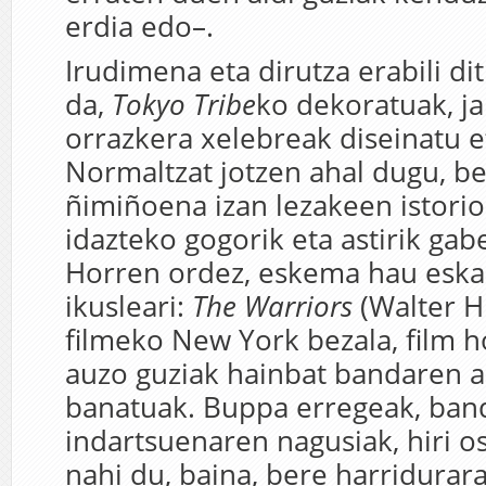
erdia edo–.
Irudimena eta dirutza erabili di
da,
Tokyo Tribe
ko dekoratuak, ja
orrazkera xelebreak diseinatu e
Normaltzat jotzen ahal dugu, be
ñimiñoena izan lezakeen istorio
idazteko gogorik eta astirik gabe
Horren ordez, eskema hau eska
ikusleari:
The Warriors
(Walter Hi
filmeko New York bezala, film 
auzo guziak hainbat bandaren 
banatuak. Buppa erregeak, ban
indartsuenaren nagusiak, hiri 
nahi du, baina, bere harridurara