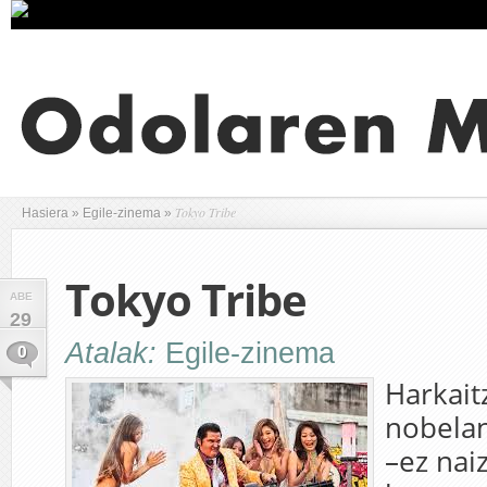
Tokyo Tribe
Hasiera
»
Egile-zinema
»
Tokyo Tribe
ABE
29
Atalak:
Egile-zinema
0
Harkai
nobelan
–ez naiz