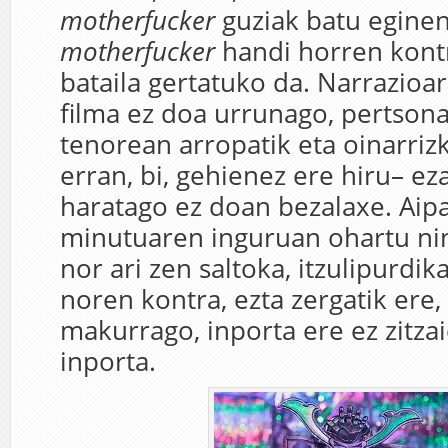
motherfucker
guziak batu eginen
motherfucker
handi horren kontr
bataila gertatuko da. Narrazioa
filma ez doa urrunago, pertsona
tenorean arropatik eta oinarrizko
erran, bi, gehienez ere hiru– ez
haratago ez doan bezalaxe. Aipa
minutuaren inguruan ohartu nin
nor ari zen saltoka, itzulipurdik
noren kontra, ezta zergatik ere,
makurrago, inporta ere ez zitza
inporta.