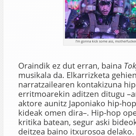
I’m gonna kick some ass, motherfucke
Oraindik ez dut erran, baina
Tok
musikala da. Elkarrizketa gehie
narratzailearen kontakizuna hi
erritmoarekin aditzen ditugu –a
aktore aunitz Japoniako hip-hop
kideak omen dira–. Hip-hop ope
kritika batean, segur aski bideo
deitzea baino itxurosoa delako.