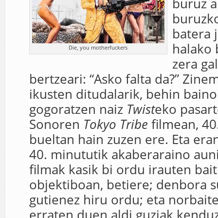
buruz ar
buruzko
batera j
halako 
Die, you motherfuckers
zera ga
bertzeari: “Asko falta da?” Zin
ikusten ditudalarik, behin bain
gogoratzen naiz
Twist
eko pasart
Sonoren
Tokyo Tribe
filmean, 40
bueltan hain zuzen ere. Eta era
40. minututik akaberaraino aunit
filmak kasik bi ordu irauten ba
objektiboan, betiere; denbora s
gutienez hiru ordu; eta norbait
erraten duen aldi guziak kenduz