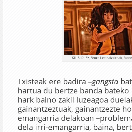
-Kill Bill? -Ez, Bruce Lee naiz (irriak, fabo
Txisteak ere badira –
gangsta
bat
hartua du bertze banda bateko 
hark baino zakil luzeagoa duelak
gainantzeztuak, gainantzezte hori
emangarria delakoan –problema
dela irri-emangarria, baina, ber