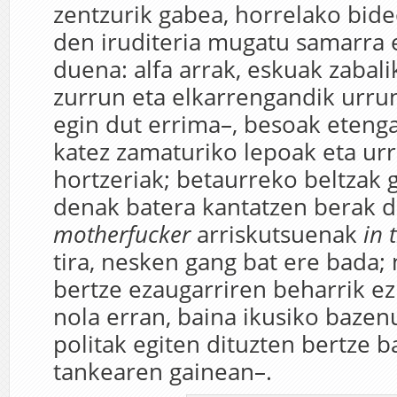
zentzurik gabea, horrelako bid
den iruditeria mugatu samarra 
duena: alfa arrak, eskuak zabali
zurrun eta elkarrengandik urrun
egin dut errima–, besoak eteng
katez zamaturiko lepoak eta urre
hortzeriak; betaurreko beltzak 
denak batera kantatzen berak d
motherfucker
arriskutsuenak
in 
tira, nesken gang bat ere bada; 
bertze ezaugarriren beharrik ez
nola erran, baina ikusiko bazen
politak egiten dituzten bertze 
tankearen gainean–.