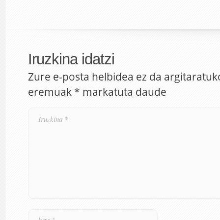
Iruzkina idatzi
Zure e-posta helbidea ez da argitaratuk
eremuak
*
markatuta daude