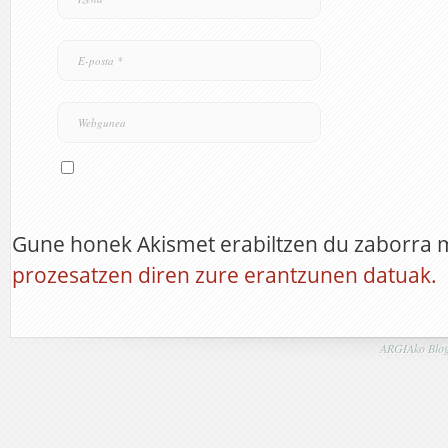
Gune honek Akismet erabiltzen du zaborra 
prozesatzen diren zure erantzunen datuak.
ARGIAko Blog