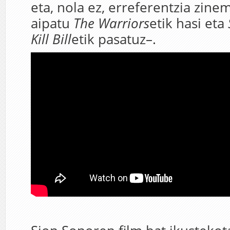
eta, nola ez, erreferentzia zine
aipatu
The Warriors
etik hasi eta
Kill Bill
etik pasatuz–.