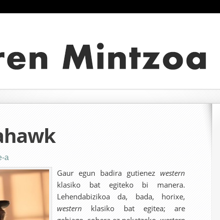
ahawk
e-a
Gaur egun badira gutienez
western
klasiko bat egiteko bi manera.
Lehendabizikoa da, bada, horixe,
western
klasiko bat egitea; are