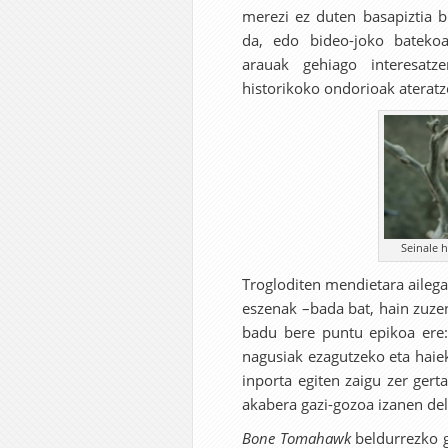
merezi ez duten basapiztia bi
da, edo bideo-joko batekoa
arauak gehiago interesatze
historikoko ondorioak ateratz
Seinale h
Trogloditen mendietara ailega
eszenak –bada bat, hain zuzen
badu bere puntu epikoa ere: 
nagusiak ezagutzeko eta haie
inporta egiten zaigu zer gert
akabera gazi-gozoa izanen del
Bone Tomahawk
beldurrezko 