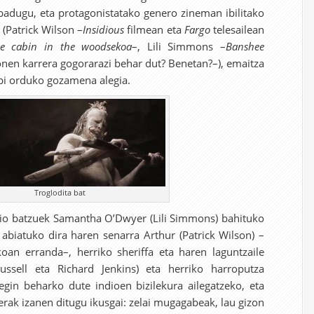
badugu, eta protagonistatako genero zineman ibilitako
(Patrick Wilson –
Insidious
filmean eta
Fargo
telesailean
e cabin in the woodsekoa
–, Lili Simmons –
Banshee
honen karrera gogorarazi behar dut? Benetan?–), emaitza
 bi orduko gozamena alegia.
Troglodita bat
indio batzuek Samantha O’Dwyer (Lili Simmons) bahituko
 abiatuko dira haren senarra Arthur (Patrick Wilson) –
oan erranda–, herriko sheriffa eta haren laguntzaile
ussell eta Richard Jenkins) eta herriko harroputza
egin beharko dute indioen bizilekura ailegatzeko, eta
erak izanen ditugu ikusgai: zelai mugagabeak, lau gizon