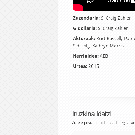
Zuzendaria:
S. Craig Zahler
Gidoilaria:
S. Craig Zahler
Aktoreak:
Kurt Russell, Patr
Sid Haig, Kathryn Morris
Herrialdea:
AEB
Urtea:
2015
Iruzkina idatzi
Zure e-posta helbidea ez da argitarat