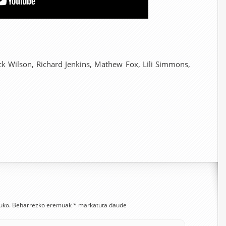
ick Wilson, Richard Jenkins, Mathew Fox, Lili Simmons,
uko.
Beharrezko eremuak
*
markatuta daude