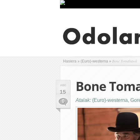
Bone Tomahawk
Hasiera
»
(Euro)-westerna
»
Bone Tom
ABE
15
Atalak:
(Euro)-westerna
,
Gor
0