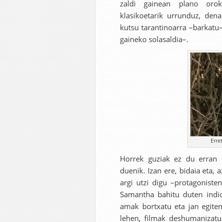
zaldi gainean plano orok
klasikoetarik urrunduz, dena
kutsu tarantinoarra –barkatu
gaineko solasaldia–.
Erre
Horrek guziak ez du erran n
duenik. Izan ere, bidaia eta, 
argi utzi digu –protagoniste
Samantha bahitu duten indioa
amak bortxatu eta jan egiten
lehen, filmak deshumanizatu 