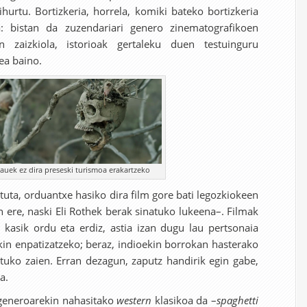
hurtu. Bortizkeria, horrela, komiki bateko bortizkeria
: bistan da zuzendariari genero zinematografikoen
n zaizkiola, istorioak gertaleku duen testuinguru
ea baino.
auek ez dira preseski turismoa erakartzeko
tuta, orduantxe hasiko dira film gore bati legozkiokeen
 ere, naski Eli Rothek berak sinatuko lukeena–. Filmak
kasik ordu eta erdiz, astia izan dugu lau pertsonaia
kin enpatizatzeko; beraz, indioekin borrokan hasterako
atuko zaien. Erran dezagun, zaputz handirik egin gabe,
a.
generoarekin nahasitako
western
klasikoa da –
spaghetti