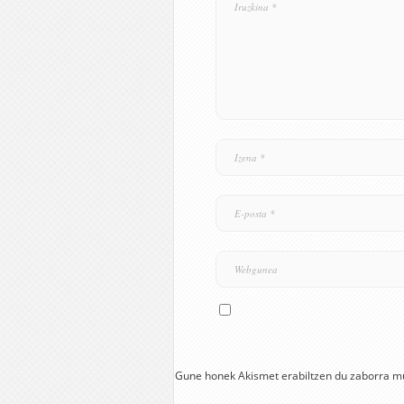
Gune honek Akismet erabiltzen du zaborra m