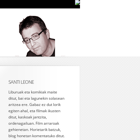
SANTI LEONE
Liburuak eta komikiak maite
ditut, bai eta lagunekin solasean
aritzea ere. Gabaz ez dut lorik
egiten ahal, eta filmak ikusten
ditut, kaskoak jantzita,
ordenagailuan. Film arraroak
gehienetan. Horietarik batzuk,
blog honetan komentatuko ditut.