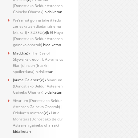
(Donostiako Beldur Astearen
Gaineko Oharrak)
bidalketan
We’re not gonna take it (edo
zer eskatzen diodan zinema
kritikari) • ZUZEU
(e)k
El Hoyo
(Donostiako Beldur Astearen
gaineko oharrak)
bidalketan
Maddi
(e)k
The Rise of
Skywalker, edo J. J. Abrams vs
Rian Johnson (iruzkin
spoilerduna)
bidalketan
Jaume Gelabert
(e)k
Vivarium
(Donostiako Beldur Astearen
Gaineko Oharrak)
bidalketan
Vivarium (Donostiako Beldur
Astearen Gaineko Oharrak) |
Odolaren mintzoa
(e)k
Little
Monsters (Donostiako Beldur
Astearen gaineko oharrak)
bidalketan