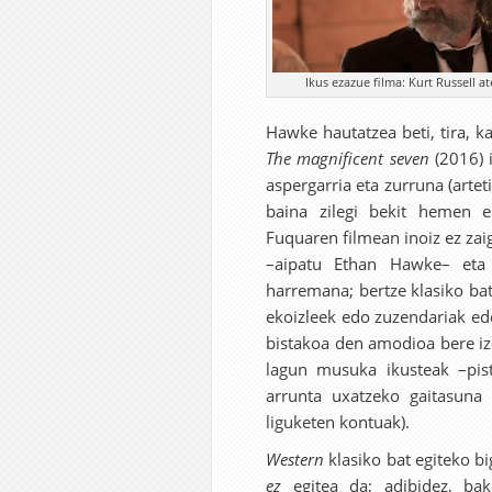
Ikus ezazue filma: Kurt Russell a
Hawke hautatzea beti, tira, k
The magnificent seven
(2016) i
aspergarria eta zurruna (arte
baina zilegi bekit hemen e
Fuquaren filmean inoiz ez za
–aipatu Ethan Hawke– eta 
harremana; bertze klasiko b
ekoizleek edo zuzendariak edo
bistakoa den amodioa bere iz
lagun musuka ikusteak –pist
arrunta uxatzeko gaitasuna
liguketen kontuak).
Western
klasiko bat egiteko b
ez
egitea da; adibidez, bak