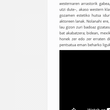
western
aren arrastorik gabea,
utzi dute–, akaso western kl
gozamen estetiko hutsa iduri
aktoreen lanak. Nolanahi ere,
lau gizon zuri badoaz gizatas
bat akabatzera; bidean, mexik
honek zer edo zer erraten di
pentsatua eman beharko ligu