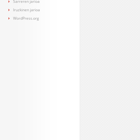
Sarreren jarioa
Iruzkinen jarioa
WordPress.org