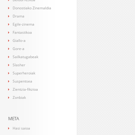
Donostiako Zinemaldia
Drama
Egile-zinema
Fantastikoa
Giallo-a
Gore-a
Sailkatugabeak
Slasher
Superheroiak
Suspentsea
Zientzia-fikzioa
Zonbiak
META
Hasi saioa