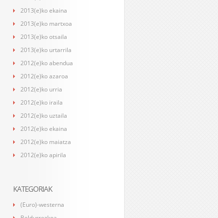
2013(e)ko ekaina
2013(e)ko martxoa
2013(e)ko otsaila
2013(e)ko urtarrila
2012(e)ko abendua
2012(e)ko azaroa
2012(e)ko urria
2012(e)ko iraila
2012(e)ko uztaila
2012(e)ko ekaina
2012(e)ko maiatza
2012(e)ko apirila
KATEGORIAK
(Euro)-westerna
Beldurrezkoa