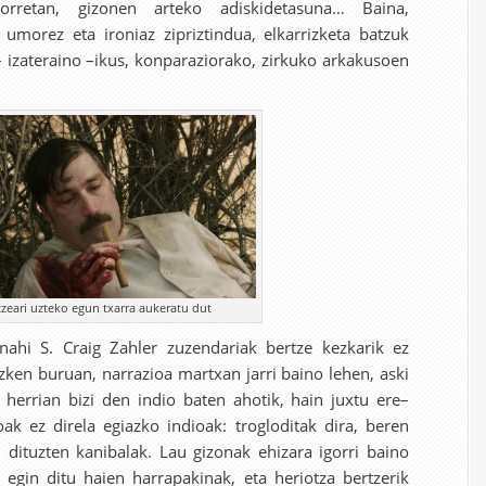
orretan, gizonen arteko adiskidetasuna… Baina,
 umorez eta ironiaz zipriztindua, elkarrizketa batzuk
– izateraino –ikus, konparaziorako, zirkuko arkakusoen
tzeari uzteko egun txarra aukeratu dut
ahi S. Craig Zahler zuzendariak bertze kezkarik ez
azken buruan, narrazioa martxan jarri baino lehen, aski
n herrian bizi den indio baten ahotik, hain juxtu ere–
k ez direla egiazko indioak: trogloditak dira, beren
 dituzten kanibalak. Lau gizonak ehizara igorri baino
egin ditu haien harrapakinak, eta heriotza bertzerik