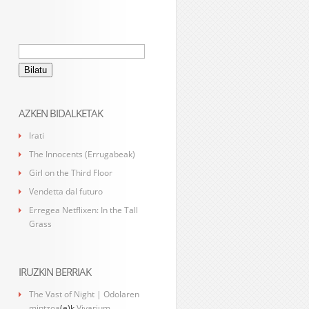
Bilatu:
AZKEN BIDALKETAK
Irati
The Innocents (Errugabeak)
Girl on the Third Floor
Vendetta dal futuro
Erregea Netflixen: In the Tall
Grass
IRUZKIN BERRIAK
The Vast of Night | Odolaren
mintzoa
(e)k
Vivarium