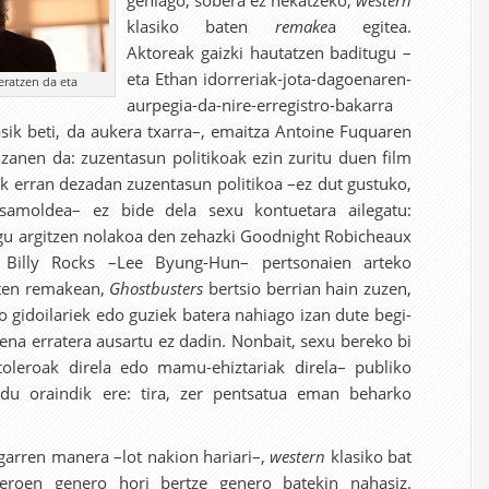
gehiago, sobera ez nekatzeko,
western
klasiko baten
remake
a egitea.
Aktoreak gaizki hautatzen baditugu –
eta Ethan idorreriak-jota-dagoenaren-
teratzen da eta
aurpegia-da-nire-erregistro-bakarra
asik beti, da aukera txarra–, emaitza Antoine Fuquaren
zanen da: zuzentasun politikoak ezin zuritu duen film
tik erran dezadan zuzentasun politikoa –ez dut gustuko,
samoldea– ez bide dela sexu kontuetara ailegatu:
igu argitzen nolakoa den zehazki Goodnight Robicheaux
Billy Rocks –Lee Byung-Hun– pertsonaien arteko
aten remakean,
Ghostbusters
bertsio berrian hain zuzen,
 gidoilariek edo guziek batera nahiago izan dute begi-
ena erratera ausartu ez dadin. Nonbait, sexu bereko bi
oleroak direla edo mamu-ehiztariak direla– publiko
 du oraindik ere: tira, zer pentsatua eman beharko
igarren manera –lot nakion hariari–,
western
klasiko bat
eroen genero hori bertze genero batekin nahasiz.