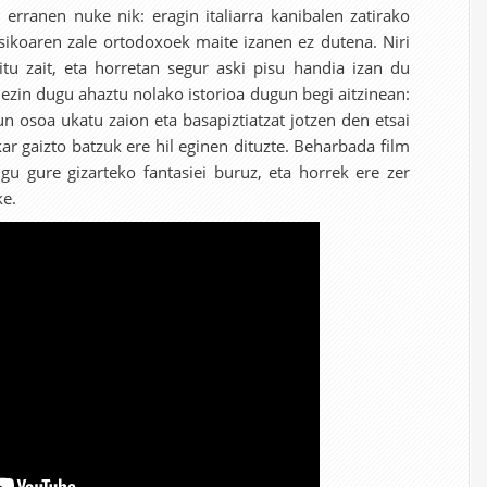
 erranen nuke nik: eragin italiarra kanibalen zatirako
asikoaren zale ortodoxoek maite izanen ez dutena. Niri
tu zait, eta horretan segur aski pisu handia izan du
 ezin dugu ahaztu nolako istorioa dugun begi aitzinean:
un osoa ukatu zaion eta basapiztiatzat jotzen den etsai
ar gaizto batzuk ere hil eginen dituzte. Beharbada film
gu gure gizarteko fantasiei buruz, eta horrek ere zer
ke.