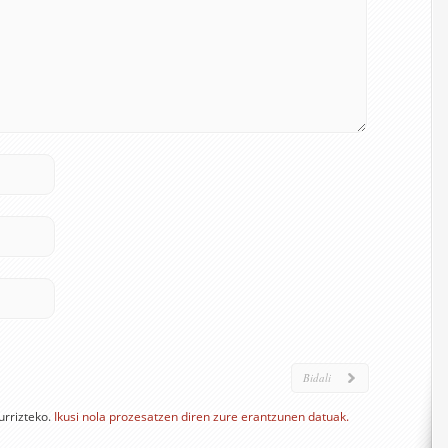
urrizteko.
Ikusi nola prozesatzen diren zure erantzunen datuak.