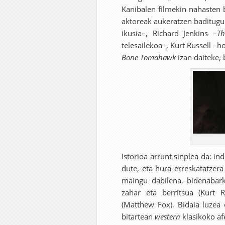
Kanibalen filmekin nahasten 
aktoreak aukeratzen baditugu 
ikusia–, Richard Jenkins –
Th
telesailekoa–, Kurt Russell –
Bone Tomahawk
izan daiteke,
Istorioa arrunt sinplea da: 
dute, eta hura erreskatatzera
maingu dabilena, bidenabark
zahar eta berritsua (Kurt R
(Matthew Fox). Bidaia luzea 
bitartean
western
klasikoko af