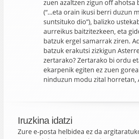
zuen azaltzen zigun off ahotsa 
(“…eta orain ikusi berri duzun 
suntsituko dio”), balizko ustek
aurreikus baitzitezkeen, eta gi
batzuk ergel samarrak ziren. Ado
batzuk erakutsi zizkigun Asterre
zertarako? Zertarako bi ordu et
ekarpenik egiten ez zuen gorea?
ninduzun modu zital horretan, 
Iruzkina idatzi
Zure e-posta helbidea ez da argitaratuk