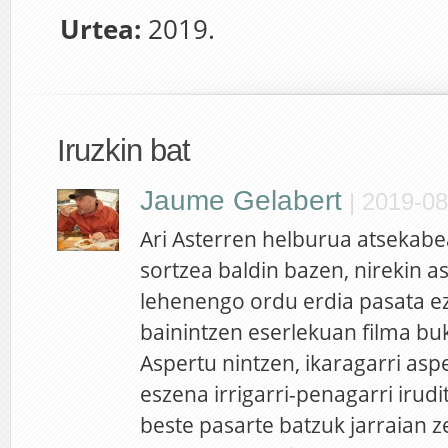
Urtea:
2019.
Iruzkin bat
Jaume Gelabert
|
2019-08
Ari Asterren helburua atsekabe
sortzea baldin bazen, nirekin 
lehenengo ordu erdia pasata ezi
bainintzen eserlekuan filma bu
Aspertu nintzen, ikaragarri asp
eszena irrigarri-penagarri irudi
beste pasarte batzuk jarraian z