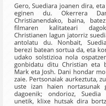
Gero, Suediara joanen dira, et
eginen du. Okerrera Dan
Christianendako, baina, bate
filmaren kalitateari dago
Christianen lagun jatorriz suedi
antolatu du. Nonbait, Suedi
berezi batean sortua da, eta k
udako solstizioa nola ospatze
gonbidatu ditu Christian eta 
Mark eta Josh. Dani hondar m
zaie. Pertsonaiak aurkeztuta, z
uste izan haien nortasunak 
dagoenik; ondorioz, Suedia
unetik, klixe hutsak dira bor