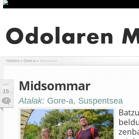
Midsommar
Hasiera
»
Gore-a
»
Midsommar
ABU
15
Atalak:
Gore-a
,
Suspentsea
1
Batzu
beld
zen