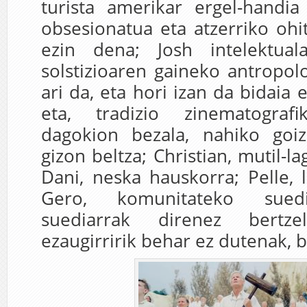
turista amerikar ergel-handia
obsesionatua eta atzerriko ohi
ezin dena; Josh intelektu
solstizioaren gaineko antropolo
ari da, eta hori izan da bidaia e
eta, tradizio zinematograf
dagokion bezala, nahiko goi
gizon beltza; Christian, mutil-l
Dani, neska hauskorra; Pelle, 
Gero, komunitateko sued
suediarrak direnez bertze
ezaugirririk behar ez dutenak, b