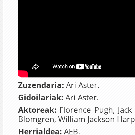
Zuzendaria:
Ari Aster.
Gidoilariak:
Ari Aster.
Aktoreak:
Florence Pugh, Jack 
Blomgren, William Jackson Harpe
Herrialdea:
AEB.