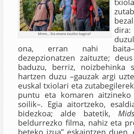
txi
zutab
beza
dira:
Mmm… Eta etxera itzuliko bagina?
duzu
ona, erran nahi baita–,
dezepzionatzen zaituzte; deu
baduzu, berriz, noizbehinka 
hartzen duzu –gauzak argi uzte
euskal txiolari eta zutabegiler
puntu eta komaren aitzineko 
soilik–. Egia aitortzeko, esal
bidezkoa; alde batetik,
Mid
beldurrezko filma, nahiz eta p
beteko izua” eskaintzen duen, e