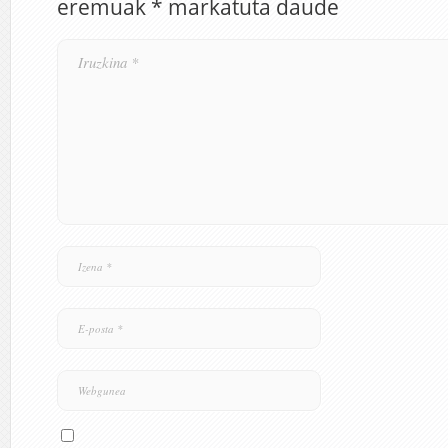
eremuak
*
markatuta daude