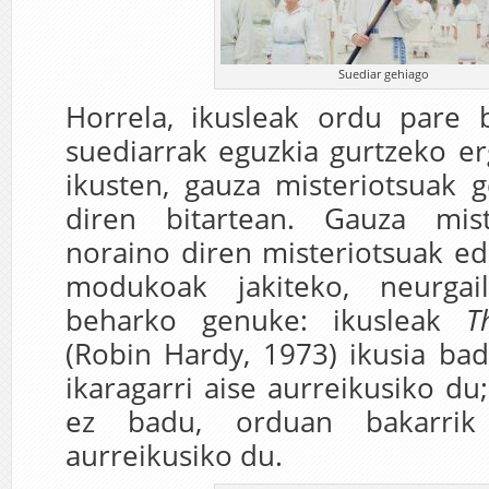
Suediar gehiago
Horrela, ikusleak ordu pare
suediarrak eguzkia gurtzeko er
ikusten, gauza misteriotsuak 
diren bitartean. Gauza mist
noraino diren misteriotsuak e
modukoak jakiteko, neurgai
beharko genuke: ikusleak
T
(Robin Hardy, 1973) ikusia ba
ikaragarri aise aurreikusiko du;
ez badu, orduan bakarrik
aurreikusiko du.