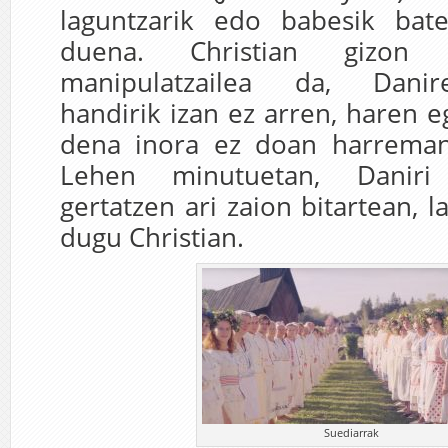
laguntzarik edo babesik bat
duena. Christian gizon 
manipulatzailea da, Danir
handirik izan ez arren, haren e
dena inora ez doan harreman
Lehen minutuetan, Daniri
gertatzen ari zaion bitartean, 
dugu Christian.
Suediarrak