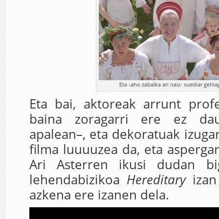
Eta -aho zabalka ari naiz- suediar gehi
Eta bai, aktoreak arrunt prof
baina zoragarri ere ez da
apalean–, eta dekoratuak izugar
filma luuuuzea da, eta aspergar
Ari Asterren ikusi dudan bi
lehendabizikoa
Hereditary
izan
azkena ere izanen dela.