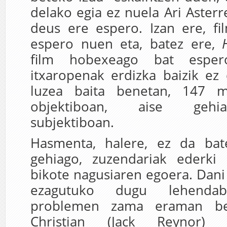
delako egia ez nuela Ari Asterr
deus ere espero. Izan ere, fi
espero nuen eta, batez ere,
film hobexeago bat espe
itxaropenak erdizka baizik ez 
luzea baita benetan, 147 
objektiboan, aise geh
subjektiboan.
Hasmenta, halere, ez da bat
gehiago, zuzendariak ederki
bikote nagusiaren egoera. Dani
ezagutuko dugu lehendabi
problemen zama eraman b
Christian (Jack Reynor) m