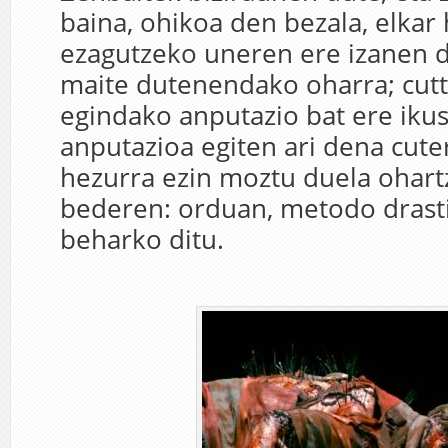
baina, ohikoa den bezala, elkar
ezagutzeko uneren ere izanen d
maite dutenendako oharra; cutt
egindako anputazio bat ere iku
anputazioa egiten ari dena cute
hezurra ezin moztu duela ohart
bederen: orduan, metodo drasti
beharko ditu.