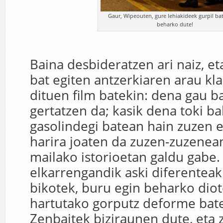
Gaur, Wipeouten, gure lehiakideek gurpil ba
beharko dute!
Baina desbideratzen ari naiz, e
bat egiten antzerkiaren arau kl
dituen film batekin: dena gau b
gertatzen da; kasik dena toki b
gasolindegi batean hain zuzen er
harira joaten da zuzen-zuzenean
mailako istorioetan galdu gabe. 
elkarrengandik aski diferenteak
bikotek, buru egin beharko diot
hartutako gorputz deforme bate
Zenbaitek biziraunen dute, eta 