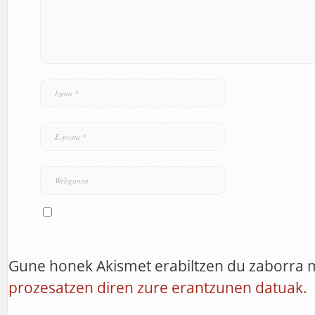
Gune honek Akismet erabiltzen du zaborra 
prozesatzen diren zure erantzunen datuak.