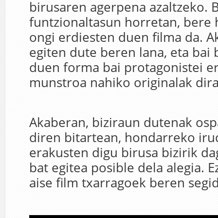
birusaren agerpena azaltzeko. B
funtzionaltasun horretan, bere
ongi erdiesten duen filma da. 
egiten dute beren lana, eta bai 
duen forma bai protagonistei e
munstroa nahiko originalak dira
Akaberan, biziraun dutenak ospa
diren bitartean, hondarreko iru
erakusten digu birusa bizirik da
bat egitea posible dela alegia. E
aise film txarragoek beren segid