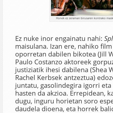
Honek ez zeraman birusaren kontrako maska
Ez nuke inor engainatu nahi:
Spl
maisulana. Izan ere, nahiko film
oporretan dabilen bikotea (Jill 
Paulo Costanzo aktoreek gorpuz
justiziatik ihesi dabilena (She
Rachel Kerbsek antzeztua) edoze
juntatu, gasolindegira igorri et
hasten da akzioa. Errepidean, ka
dugu, inguru horietan soro esp
daudela dioena, eta horrek bal