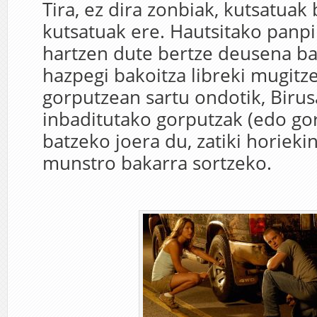
Tira, ez dira zonbiak, kutsatuak b
kutsatuak ere. Hautsitako panpi
hartzen dute bertze deusena ba
hazpegi bakoitza libreki mugitze
gorputzean sartu ondotik, Birus
inbaditutako gorputzak (edo gor
batzeko joera du, zatiki horieki
munstro bakarra sortzeko.