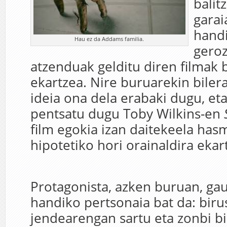
balit
garai
handi
Hau ez da Addams familia.
geroz
atzenduak gelditu diren filmak 
ekartzea. Nire buruarekin bilera
ideia ona dela erabaki dugu, et
pentsatu dugu Toby Wilkins-en
film egokia izan daitekeela has
hipotetiko hori orainaldira ekar
Protagonista, azken buruan, ga
handiko pertsonaia bat da: birus
jendearengan sartu eta zonbi b