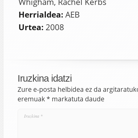
Whigham, Rachel Kerbs
Herrialdea:
AEB
Urtea:
2008
Iruzkina idatzi
Zure e-posta helbidea ez da argitaratuk
eremuak
*
markatuta daude