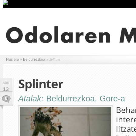
Splinter
Hasiera
»
Beldurrezkoa
»
Splinter
ABU
13
Atalak:
Beldurrezkoa
,
Gore-a
0
Beha
inter
litza