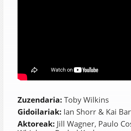
Zuzendaria:
Toby Wilkins
Gidoilariak:
Ian Shorr & Kai Bar
Aktoreak:
Jill Wagner, Paulo Co