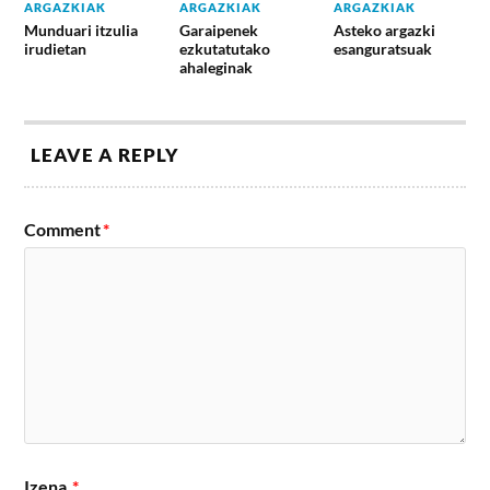
ARGAZKIAK
ARGAZKIAK
ARGAZKIAK
Munduari itzulia
Garaipenek
Asteko argazki
irudietan
ezkutatutako
esanguratsuak
ahaleginak
LEAVE A REPLY
Comment
*
Izena
*