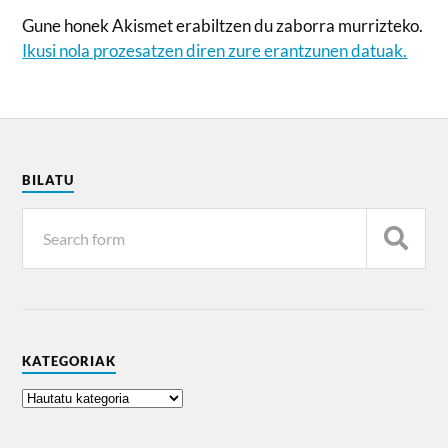
Gune honek Akismet erabiltzen du zaborra murrizteko.
Ikusi nola prozesatzen diren zure erantzunen datuak.
BILATU
KATEGORIAK