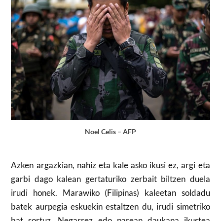
Noel Celis – AFP
Azken argazkian, nahiz eta kale asko ikusi ez, argi eta
garbi dago kalean gertaturiko zerbait biltzen duela
irudi honek. Marawiko (Filipinas) kaleetan soldadu
batek aurpegia eskuekin estaltzen du, irudi simetriko
bat sortuz. Negarrez edo parean daukana ikustea