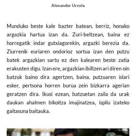
Alexander Urzola
Munduko beste kale bazter batean, berriz, honako
argazkia hartua izan da. Zuri-beltzean, baina ez
horregatik indar gutxiagorekin, argazki berezia da.
Ziurrenik euriaren ondorioz sortua izan den putzu
batek argazkian sartu ez den kalearen beste zatia
erakusten digu. Izan ere, argazkian ibiltzen ari diren oin
batzuk baino dira agertzen, baina, putzuaren islari
esker, pertsona horren burua zein bizkarra agerian
geratzen dira. Ikusi ezean, batzuetan zaila da urak
daukan ahalmen bikoitza imajinatzea, ispilu izateko
gaitasuna baitauka.