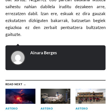
saihestu nahian dabilela iruditu dezakeen arre,
errezatzen dabil. Izan ere, eskuak ez dira gauzak
ezkutatzen dizkiguten bakarrak, batzuetan begiek
egiazkoa ez den zerbait pentsatzera bultzatzen
gaituzte.
Ainara Berges
READ NEXT →
ASTEKO
ASTEKO
ASTEKO