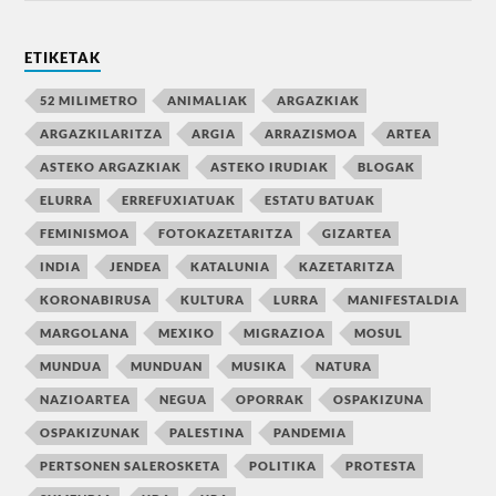
ETIKETAK
52 MILIMETRO
ANIMALIAK
ARGAZKIAK
ARGAZKILARITZA
ARGIA
ARRAZISMOA
ARTEA
ASTEKO ARGAZKIAK
ASTEKO IRUDIAK
BLOGAK
ELURRA
ERREFUXIATUAK
ESTATU BATUAK
FEMINISMOA
FOTOKAZETARITZA
GIZARTEA
INDIA
JENDEA
KATALUNIA
KAZETARITZA
KORONABIRUSA
KULTURA
LURRA
MANIFESTALDIA
MARGOLANA
MEXIKO
MIGRAZIOA
MOSUL
MUNDUA
MUNDUAN
MUSIKA
NATURA
NAZIOARTEA
NEGUA
OPORRAK
OSPAKIZUNA
OSPAKIZUNAK
PALESTINA
PANDEMIA
PERTSONEN SALEROSKETA
POLITIKA
PROTESTA