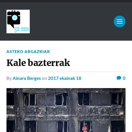
ASTEKO ARGAZKIAK
Kale bazterrak
by
Ainara Berges
on
2017 ekainak 18
0