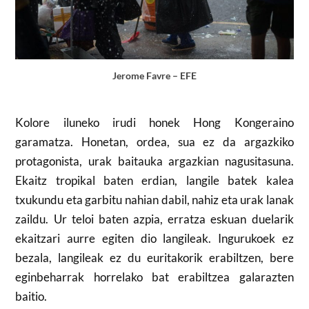
Jerome Favre – EFE
Kolore iluneko irudi honek Hong Kongeraino
garamatza. Honetan, ordea, sua ez da argazkiko
protagonista, urak baitauka argazkian nagusitasuna.
Ekaitz tropikal baten erdian, langile batek kalea
txukundu eta garbitu nahian dabil, nahiz eta urak lanak
zaildu. Ur teloi baten azpia, erratza eskuan duelarik
ekaitzari aurre egiten dio langileak. Ingurukoek ez
bezala, langileak ez du euritakorik erabiltzen, bere
eginbeharrak horrelako bat erabiltzea galarazten
baitio.