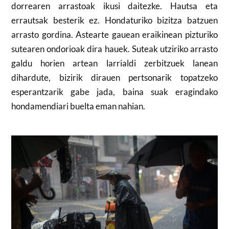
dorrearen arrastoak ikusi daitezke. Hautsa eta
errautsak besterik ez. Hondaturiko bizitza batzuen
arrasto gordina. Astearte gauean eraikinean pizturiko
sutearen ondorioak dira hauek. Suteak utziriko arrasto
galdu horien artean larrialdi zerbitzuek lanean
dihardute, bizirik dirauen pertsonarik topatzeko
esperantzarik gabe jada, baina suak eragindako
hondamendiari buelta eman nahian.