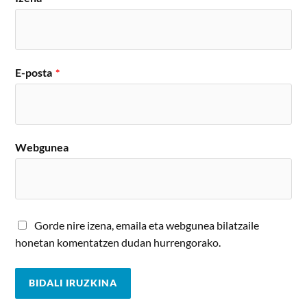
E-posta
*
Webgunea
Gorde nire izena, emaila eta webgunea bilatzaile
honetan komentatzen dudan hurrengorako.