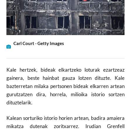
Carl Court - Getty Images
Kale hertzek, bideak elkartzeko loturak ezartzeaz
gainera, beste hainbat gauza lotzen dituzte. Kale
bazterretan milaka pertsonen bideak elkarren artean
gurutzatzen dira, horrela, milioika istorio sortzen
dituztelarik.
Kalean sorturiko istorio horien artean, badira amaiera
mikatza dutenak zoritxarrez. Irudian Grenfell