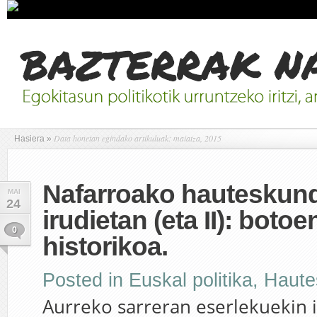
Data honetan egindako artikuluak: maiatza, 2015
Hasiera
»
Nafarroako hauteskund
MAI
24
irudietan (eta II): boto
0
historikoa.
Posted in
Euskal politika
,
Haute
Aurreko sarreran eserlekuekin 