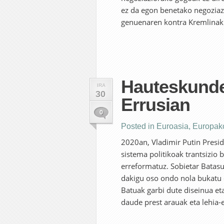
ez da egon benetako negoziazi
genuenaren kontra Kremlinak.
Hauteskunde
IRA
30
Errusian
0
Posted in
Euroasia
,
Europak
2020an, Vladimir Putin Presid
sistema politikoak trantsizio
erreformatuz. Sobietar Batasun
dakigu oso ondo nola bukatu d
Batuak garbi dute diseinua et
daude prest arauak eta lehia-e