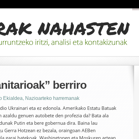
itarioak” berriro
o Ekialdea
,
Nazioarteko harremanak
dio Ukrainari eta ez edonola. Amerikako Estatu Batuak
azaldu genuen autobete den profezia da? Bata ala
dunak Putin eta bere gobernua dira. Baina lau
gu Gerra Hotzean ez bezala, oraingoan AEBen
ela garai batekoak. Washingtonen eta Moskuren artean