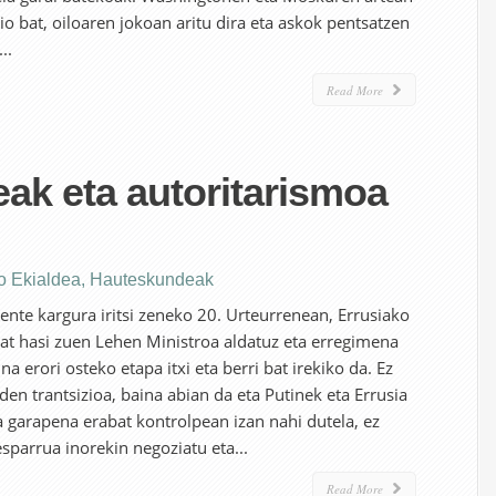
o bat, oiloaren jokoan aritu dira eta askok pentsatzen
..
Read More
ak eta autoritarismoa
o Ekialdea
,
Hauteskundeak
ente kargura iritsi zeneko 20. Urteurrenean, Errusiako
 bat hasi zuen Lehen Ministroa aldatuz eta erregimena
a erori osteko etapa itxi eta berri bat irekiko da. Ez
en trantsizioa, baina abian da eta Putinek eta Errusia
a garapena erabat kontrolpean izan nahi dutela, ez
sparrua inorekin negoziatu eta...
Read More