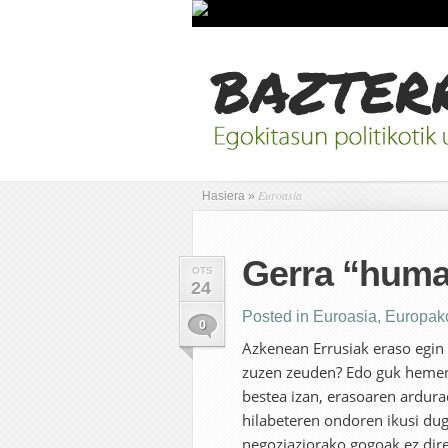
Euroasia
Hasiera
»
Gerra “human
OTS
24
Posted in
Euroasia
,
Europak
0
Azkenean Errusiak eraso egin 
zuzen zeuden? Edo guk hemen 
bestea izan, erasoaren ardura
hilabeteren ondoren ikusi du
negoziaziorako gogoak ez dir