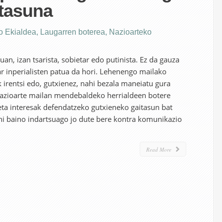
otasuna
o Ekialdea
,
Laugarren boterea
,
Nazioarteko
uan, izan tsarista, sobietar edo putinista. Ez da gauza
ar inperialisten patua da hori. Lehenengo mailako
 irentsi edo, gutxienez, nahi bezala maneiatu gura
 nazioarte mailan mendebaldeko herrialdeen botere
eta interesak defendatzeko gutxieneko gaitasun bat
ohi baino indartsuago jo dute bere kontra komunikazio
Read More