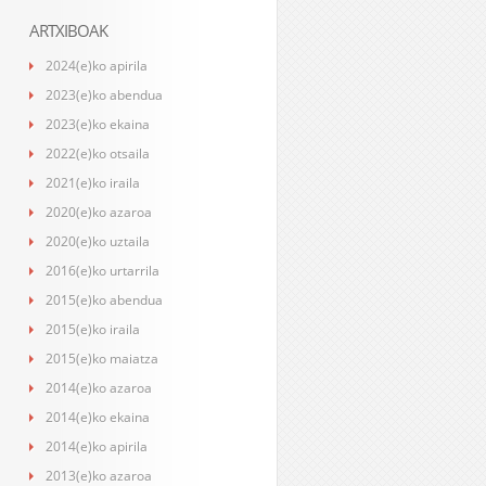
ARTXIBOAK
2024(e)ko apirila
2023(e)ko abendua
2023(e)ko ekaina
2022(e)ko otsaila
2021(e)ko iraila
2020(e)ko azaroa
2020(e)ko uztaila
2016(e)ko urtarrila
2015(e)ko abendua
2015(e)ko iraila
2015(e)ko maiatza
2014(e)ko azaroa
2014(e)ko ekaina
2014(e)ko apirila
2013(e)ko azaroa