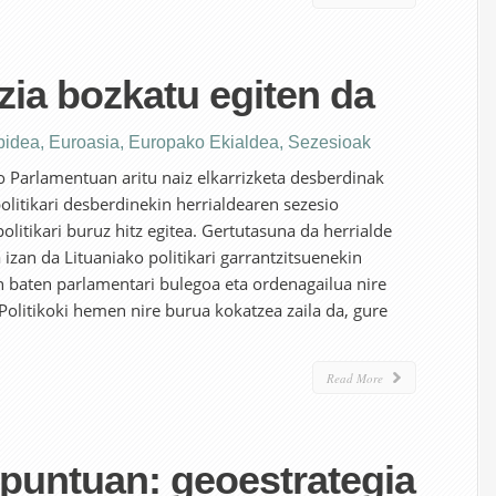
ia bozkatu egiten da
bidea
,
Euroasia
,
Europako Ekialdea
,
Sezesioak
 Parlamentuan aritu naiz elkarrizketa desberdinak
 politikari desberdinekin herrialdearen sezesio
litikari buruz hitz egitea. Gertutasuna da herrialde
a izan da Lituaniako politikari garrantzitsuenekin
en baten parlamentari bulegoa eta ordenagailua nire
Politikoki hemen nire burua kokatzea zaila da, gure
Read More
 puntuan: geoestrategia