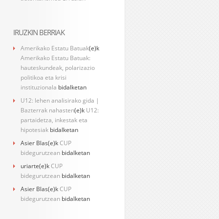
IRUZKIN BERRIAK
Amerikako Estatu Batuak
(e)k
Amerikako Estatu Batuak:
hauteskundeak, polarizazio
politikoa eta krisi
instituzionala
bidalketan
U12: lehen analisirako gida |
Bazterrak nahasten
(e)k
U12:
partaidetza, inkestak eta
hipotesiak
bidalketan
Asier Blas
(e)k
CUP
bidegurutzean
bidalketan
uriarte
(e)k
CUP
bidegurutzean
bidalketan
Asier Blas
(e)k
CUP
bidegurutzean
bidalketan