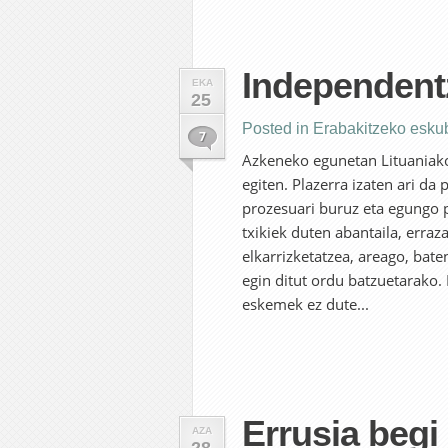
Independentz
EKA
25
Posted in
Erabakitzeko esku
7
Azkeneko egunetan Lituaniako
egiten. Plazerra izaten ari da
prozesuari buruz eta egungo po
txikiek duten abantaila, erraz
elkarrizketatzea, areago, bat
egin ditut ordu batzuetarako. 
eskemek ez dute...
Errusia begi
AZA