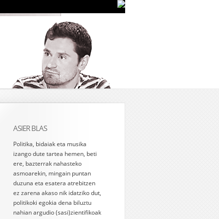
ASIER BLAS
Politika, bidaiak eta musika
izango dute tartea hemen, beti
ere, bazterrak nahasteko
asmoarekin, mingain puntan
duzuna eta esatera atrebitzen
ez zarena akaso nik idatziko dut,
politikoki egokia dena biluztu
nahian argudio (sasi)zientifikoak