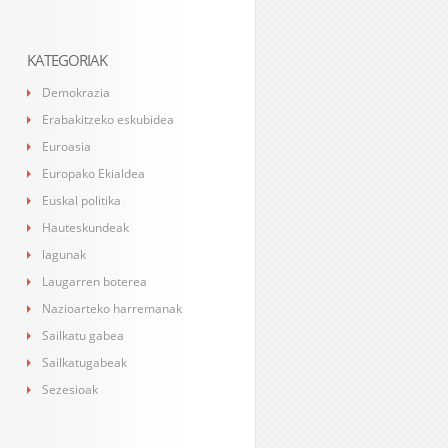
KATEGORIAK
Demokrazia
Erabakitzeko eskubidea
Euroasia
Europako Ekialdea
Euskal politika
Hauteskundeak
lagunak
Laugarren boterea
Nazioarteko harremanak
Sailkatu gabea
Sailkatugabeak
Sezesioak