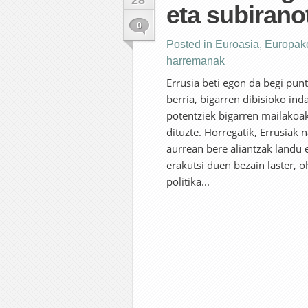
28
eta subiran
0
Posted in
Euroasia
,
Europak
harremanak
Errusia beti egon da begi punt
berria, bigarren dibisioko ind
potentziek bigarren mailakoak
dituzte. Horregatik, Errusiak
aurrean bere aliantzak landu 
erakutsi duen bezain laster, 
politika...