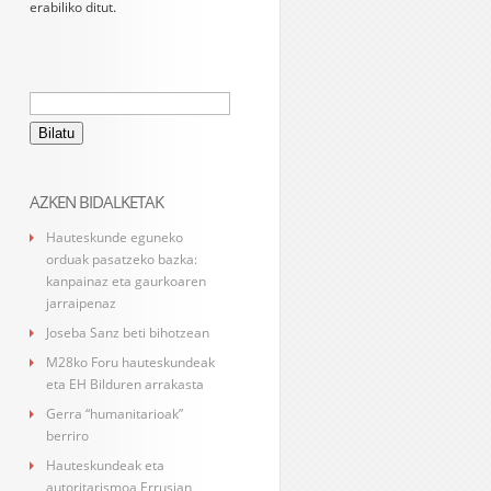
erabiliko ditut.
Bilatu:
AZKEN BIDALKETAK
Hauteskunde eguneko
orduak pasatzeko bazka:
kanpainaz eta gaurkoaren
jarraipenaz
Joseba Sanz beti bihotzean
M28ko Foru hauteskundeak
eta EH Bilduren arrakasta
Gerra “humanitarioak”
berriro
Hauteskundeak eta
autoritarismoa Errusian