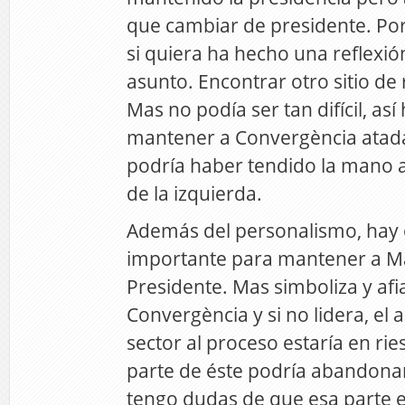
que cambiar de presidente. Por 
si quiera ha hecho una reflexió
asunto. Encontrar otro sitio de
Mas no podía ser tan difícil, así
mantener a Convergència atada
podría haber tendido la mano 
de la izquierda.
Además del personalismo, hay 
importante para mantener a 
Presidente. Mas simboliza y afi
Convergència y si no lidera, el 
sector al proceso estaría en ri
parte de éste podría abandonar
tengo dudas de que esa parte 