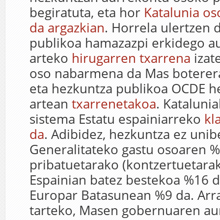
begiratuta, eta hor
Katalunia oso
da argazkian
. Horrela ulertzen
publikoa hamazazpi erkidego 
arteko
hirugarren txarrena
izat
oso nabarmena da Mas boterera i
eta hezkuntza publikoa OCDE h
artean
txarrenetakoa
. Kataluni
sistema Estatu espainiarreko
kl
da
. Adibidez, hezkuntza ez unib
Generalitateko gastu osoaren %
pribatuetarako (kontzertuetarak
Espainian batez bestekoa %16 d
Europar Batasunean %9 da. Arra
tarteko, Masen gobernuaren au