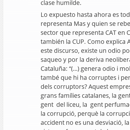
clase humilde.
Lo expuesto hasta ahora es tod
representa Mas y quien se rebel
sector que representa CAT en 
también la CUP. Como explica 
este discurso, existe un odio po
saqueo y por la deriva neolibe
Cataluña: “(…) genera odio i mo
també que hi ha corruptes i p
dels corruptors? Aquest empres
grans famílies catalanes, la gen
gent del liceu, la gent perfumad
la corrupció, perquè la corrupc
accident no es una desviació, la