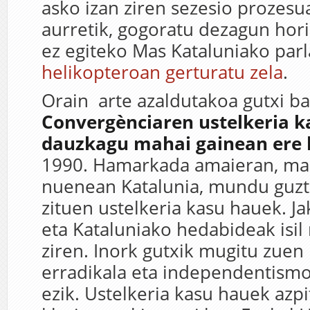
asko izan ziren sezesio prozesu
aurretik, gogoratu dezagun hori
ez egiteko Mas Kataluniako par
helikopteroan gerturatu zela
.
Orain arte azaldutakoa gutxi bal
Convergènciaren ustelkeria k
dauzkagu mahai gainean ere 
1990. Hamarkada amaieran, mai
nuenean Katalunia, mundu guzt
zituen ustelkeria kasu hauek. Ja
eta Kataluniako hedabideak isi
ziren. Inork gutxik mugitu zuen 
erradikala eta independentismo
ezik. Ustelkeria kasu hauek azpi