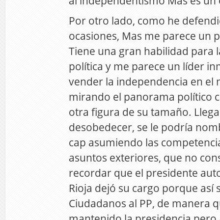
al independentismo Mas es un 
Por otro lado, como he defendi
ocasiones, Mas me parece un po
Tiene una gran habilidad para 
política y me parece un líder i
vender la independencia en e
mirando el panorama político c
otra figura de su tamaño. Lle
desobedecer, se le podría nom
cap asumiendo las competencia
asuntos exteriores, que no con
recordar que el presidente au
Rioja dejó su cargo porque así s
Ciudadanos al PP, de manera q
mantenido la presidencia pero