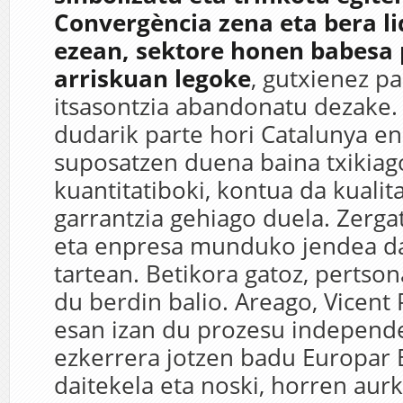
Convergència zena eta bera l
ezean, sektore honen babesa 
arriskuan legoke
, gutxienez p
itsasontzia abandonatu dezake.
dudarik parte hori Catalunya 
suposatzen duena baina txikiag
kuantitatiboki, kontua da kualit
garrantzia gehiago duela. Zergat
eta enpresa munduko jendea d
tartean. Betikora gatoz, pertson
du berdin balio. Areago, Vicent 
esan izan du prozesu independe
ezkerrera jotzen badu Europar 
daitekela eta noski, horren aur