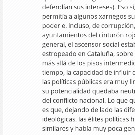
defendían sus intereses). Eso sí
permitía a algunos xarnegos su
poder e, incluso, de corrupción
ayuntamientos del cinturón roj
general, el ascensor social est
estropeado en Cataluña, sobre 
más allá de los pisos intermedi
tiempo, la capacidad de influir 
las políticas públicas era muy 
su potencialidad quedaba neutr
del conflicto nacional. Lo que q
es que, dejando de lado las dif
ideológicas, las élites políticas
similares y había muy poca gen