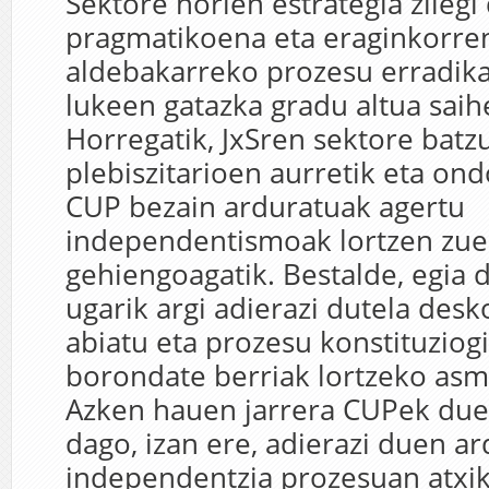
Sektore horien estrategia zilegi
pragmatikoena eta eraginkorren
aldebakarreko prozesu erradika
lukeen gatazka gradu altua saih
Horregatik, JxSren sektore bat
plebiszitarioen aurretik eta ond
CUP bezain arduratuak agertu
independentismoak lortzen zu
gehiengoagatik. Bestalde, egia 
ugarik argi adierazi dutela des
abiatu eta prozesu konstituziog
borondate berriak lortzeko asm
Azken hauen jarrera CUPek due
dago, izan ere, adierazi duen a
independentzia prozesuan atxi