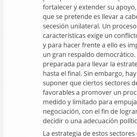
fortalecer y extender su apoyo, 
que se pretende es llevar a ca
secesión unilateral. Un proceso
características exige un conflic
y para hacer frente a ello es im
un gran respaldo democrático.
preparada para llevar la estrate
hasta el final. Sin embargo, hay
suponer que ciertos sectores d
favorables a promover un proce
medido y limitado para empujar
negociación, con el fin de logra
decidir o una adecuación políti
La estrategia de estos sectores 