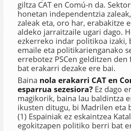
giltza CAT en Comú-n da. Sektor
honetan independentzia zaleak,
zaleak eta, oro har, erabakitze
aldeko jarraitzaile ugari dago. H
ezkerreko indar politikoa izaki,
emaile eta politikarienganako 
errebotez PSCen gelditzen den 
bat erakarri dezake ere bai.
Baina
nola erakarri CAT en C
esparrua sezesiora?
Ez dago er
magikorik, baina lau baldintza e
ikusten ditugu, bi Madrilen eta 
(1) Espainiak ez eskaintzea Kata
egokitzapen politiko berri bat e