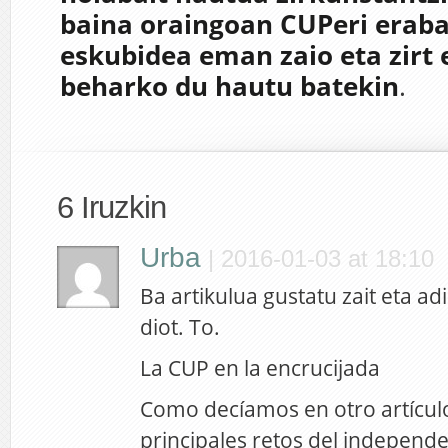
baina oraingoan CUPeri eraba
eskubidea eman zaio eta zirt 
beharko du hautu batekin
.
6 Iruzkin
Urba
|
2016-01-03 at 18:10
Ba artikulua gustatu zait eta adis
diot. To.
La CUP en la encrucijada
Como decíamos en otro artículo
principales retos del independ