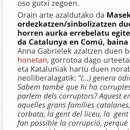
oso gutxi zegoen.
Orain arte azaldutako da
Mase
ordezkatzen/sinbolizatzen du
horren aurka errebelatu egit
da Catalunya en Comú, baina 
Anna Gabrielek azaltzen duen 
honetan
, gorrotoa dago urteet
eta Kataluniak hartu duen nora
neoliberalagatik: “
(…) genera odio
Sabem també que hi ha corruptes
parlem dels corruptors? Aquest e
aquelles grans famílies catalanes,
corbata, la gent del liceu, la gen
fan possible la corrupció, perquè