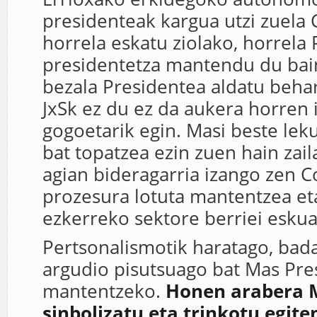
presidenteak kargua utzi zuela
horrela eskatu ziolako, horrela
presidentetza mantendu du bain
bezala Presidentea aldatu behar 
JxSk ez du ez da aukera horren
gogoetarik egin. Masi beste leku
bat topatzea ezin zuen hain zail
agian bideragarria izango zen 
prozesura lotuta mantentzea et
ezkerreko sektore berriei eskua
Pertsonalismotik haratago, bad
argudio pisutsuago bat Mas Pre
mantentzeko.
Honen arabera 
sinbolizatu eta trinkotu egite