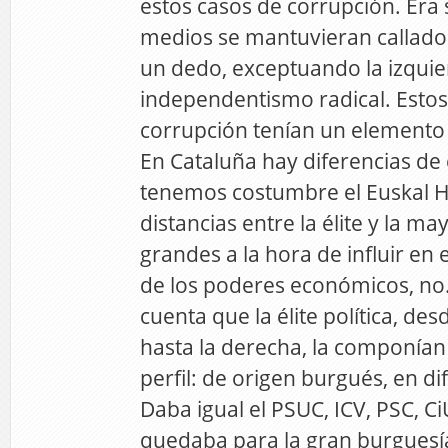
estos casos de corrupción. Era
medios se mantuvieran callado
un dedo, exceptuando la izquier
independentismo radical. Estos
corrupción tenían un elemento 
En Cataluña hay diferencias de 
tenemos costumbre el Euskal H
distancias entre la élite y la m
grandes a la hora de influir en
de los poderes económicos, no
cuenta que la élite política, des
hasta la derecha, la componía
perfil: de origen burgués, en d
Daba igual el PSUC, ICV, PSC, Ci
quedaba para la gran burguesía