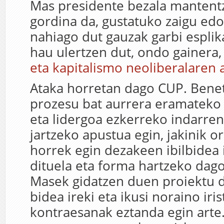
Mas presidente bezala mantentz
gordina da, gustatuko zaigu edo
nahiago dut gauzak garbi esplik
hau ulertzen dut, ondo gainera
eta kapitalismo neoliberalaren
Ataka horretan dago CUP. Bene
prozesu bat aurrera eramateko 
eta lidergoa ezkerreko indarre
jartzeko apustua egin, jakinik o
horrek egin dezakeen ibilbidea 
dituela eta forma hartzeko dag
Masek gidatzen duen proiektu d
bidea ireki eta ikusi noraino ir
kontraesanak eztanda egin arte.