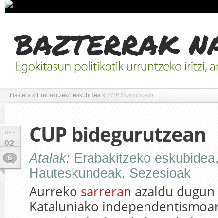
CUP bidegurutzean
Hasiera
»
Erabakitzeko eskubidea
»
CUP bidegurutzean
URT
02
Atalak:
Erabakitzeko eskubidea
6
Hauteskundeak
,
Sezesioak
Aurreko
sarreran
azaldu dugun 
Kataluniako independentismoa