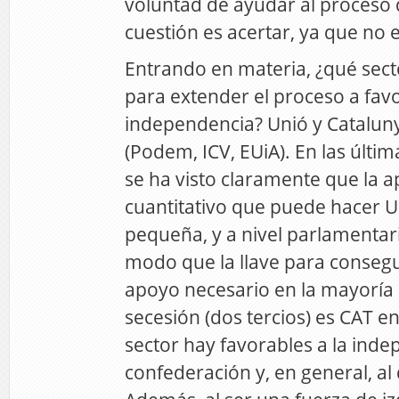
voluntad de ayudar al proceso 
cuestión es acertar, ya que no es
Entrando en materia, ¿qué sect
para extender el proceso a favo
independencia? Unió y Catalu
(Podem, ICV, EUiA). En las últi
se ha visto claramente que la a
cuantitativo que puede hacer 
pequeña, y a nivel parlamentari
modo que la llave para consegu
apoyo necesario en la mayoría
secesión (dos tercios) es CAT e
sector hay favorables a la inde
confederación y, en general, al