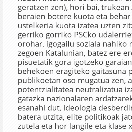
geratzen zen), hori bai, trukean
beraien botere kuota eta behar
ustelkeria kuota izatea uzten zit
gerriko gorriko PSCko udalerrie
orohar, igogailu soziala nahiko
zegoen Katalunian, batez ere er
pisuetatik gora igotzeko garai
behekoen eragiteko gaitasuna p
publikoetan oso mugatua zen, 
potentzialitatea neutralizatua i
gatazka nazionalaren ardatzare
esanahi dut, ideologia desberd
batera utzita, elite politikoak ja
zutela eta hor langile eta klase