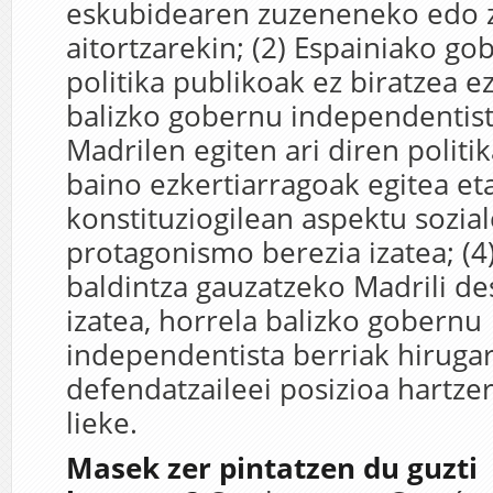
eskubidearen zuzeneneko edo 
aitortzarekin; (2) Espainiako go
politika publikoak ez biratzea ez
balizko gobernu independentist
Madrilen egiten ari diren politi
baino ezkertiarragoak egitea et
konstituziogilean aspektu sozia
protagonismo berezia izatea; (4
baldintza gauzatzeko Madrili d
izatea, horrela balizko gobernu
independentista berriak hiruga
defendatzaileei posizioa hartze
lieke.
Masek zer pintatzen du guzti