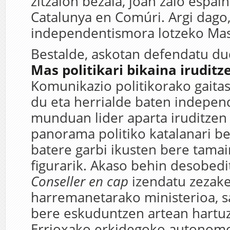
zitzaion bezala, joan zaio espai
Catalunya en Comúri. Argi dago,
independentismora lotzeko Mas 
Bestalde, askotan defendatu d
Mas politikari bikaina iruditze
Komunikazio politikorako gait
du eta herrialde baten indepen
munduan lider aparta iruditzen 
panorama politiko katalanari be
batere garbi ikusten bere tama
figurarik. Akaso behin desobedi
Conseller en cap
izendatu zezak
harremanetarako ministerioa, s
bere eskuduntzen artean hartu
Errioxako erkidegoko autonom