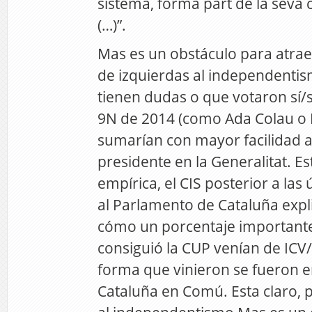
sistema, forma part de la seva
(…)”.
Mas es un obstáculo para atrae
de izquierdas al independentis
tienen dudas o que votaron sí/sí
9N de 2014 (como Ada Colau o Ll
sumarían con mayor facilidad a
presidente en la Generalitat. Es
empírica, el CIS posterior a las
al Parlamento de Cataluña expl
cómo un porcentaje importante
consiguió la CUP venían de ICV
forma que vinieron se fueron e
Cataluña en Comú. Esta claro, p