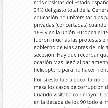
más clasistas del Estado españo
24% del gasto total de la Genera
educación no universitaria es p
privadas (concertadas) cuando 
16% y en la unión Europea el 15
fueron muchas las protestas en
gobierno de Mas antes de inici
secesión. Hay que recordar qu
ocasión Mas llegó al parlament
helicóptero para no hacer frent
Por si esto fuera poco, también
mesa los casos de corrupción 
Cuando visitaba con mayor fre
en la década de los 90 todo el