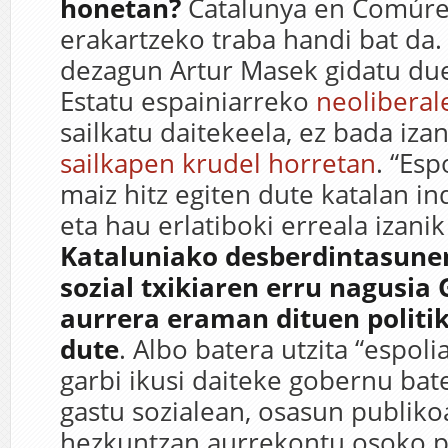
honetan?
Catalunya en Comúre
erakartzeko traba handi bat da
dezagun Artur Masek gidatu d
Estatu espainiarreko
neoliberal
sailkatu daitekeela, ez bada iza
sailkapen krudel horretan
. “Esp
maiz hitz egiten dute katalan i
eta hau erlatiboki erreala izanik
Kataluniako desberdintasune
sozial txikiaren erru nagusia
aurrera eraman dituen politi
dute
. Albo batera utzita “espolia
garbi ikusi daiteke gobernu bat
gastu sozialean, osasun publiko
hezkuntzan aurrekontu osoko p