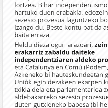
lortzea. Bihar independentismo
hartuko duen erabakia, edozein
sezesio prozesua laguntzeko b
izango du. Beste kontu bat da a
baita erraza.
Heldu diezaiogun arazoari,
zein
erakarriz zabaldu daiteke
independentziaren aldeko pr
eta Catalunya en Comú (Podem, 
Azkeneko bi hauteskundeetan ga
Uniók egin dezakeen ekarpen ku
txikia dela eta parlamentarioa z
aldebakarreko sezesio prozesue
duten gutxieneko babesa (bi he