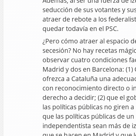
Además, al ser una fuerza de iz
seducción de sus votantes y sus
atraer de rebote a los federali
quedar todavía en el PSC.
¿Pero cómo atraer al espacio d
secesión? No hay recetas mági
observar cuatro condiciones fac
Madrid y dos en Barcelona: (1
ofrezca a Cataluña una adecuac
con reconocimiento directo o in
derecho a decidir; (2) que el g
las políticas públicas no giren a 
que las políticas públicas de u
independentista sean más de iz
que se hacen en Madrid y que l