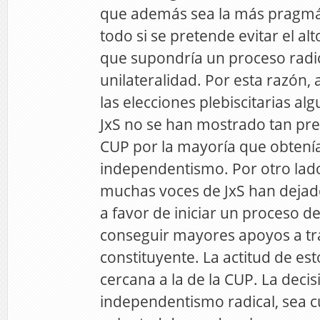
que además sea la más pragmáti
todo si se pretende evitar el al
que supondría un proceso radi
unilateralidad. Por esta razón,
las elecciones plebiscitarias al
JxS no se han mostrado tan pr
CUP por la mayoría que obtenía
independentismo. Por otro lado
muchas voces de JxS han dejado
a favor de iniciar un proceso d
conseguir mayores apoyos a tr
constituyente. La actitud de es
cercana a la de la CUP. La deci
independentismo radical, sea cu