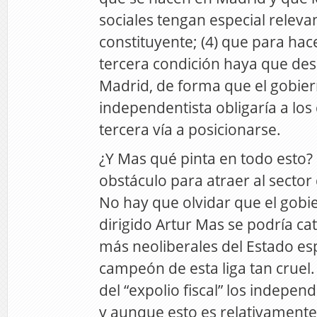
sociales tengan especial releva
constituyente; (4) que para hace
tercera condición haya que de
Madrid, de forma que el gobie
independentista obligaría a los
tercera vía a posicionarse.
¿Y Mas qué pinta en todo esto?
obstáculo para atraer al secto
No hay que olvidar que el gobi
dirigido Artur Mas se podría cat
más neoliberales del Estado esp
campeón de esta liga tan crue
del “expolio fiscal” los indepen
y aunque esto es relativamente 