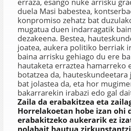
erraza, esango nuke arrisku gr
duela Masi babestea, kontserb
konpromiso zehatz bat duzulak
mugatua duen indarragatik bain
dezakeena. Bestea, hauteskunde
joatea, aukera politiko berriak i
baina arrisku gehiago du ere ba
hautaketa erraztea hamarreko 
botatzea da, hauteskundeetara 
bat jolastea da, eta hor mugim
bakarrarekin irabazi edo gal dai
Zaila da erabakitzea eta zail
Horrelakoetan hobe izan ohi 
erabakitzeko aukerarik ez iza
nolabait hautua zirkunstantzi