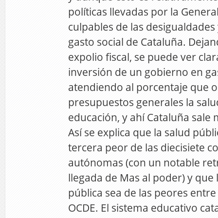
políticas llevadas por la General
culpables de las desigualdades 
gasto social de Cataluña. Dejan
expolio fiscal, se puede ver cla
inversión de un gobierno en gas
atendiendo al porcentaje que o
presupuestos generales la salud
educación, y ahí Cataluña sale
Así se explica que la salud públi
tercera peor de las diecisiete
autónomas (con un notable ret
llegada de Mas al poder) y que 
pública sea de las peores entre 
OCDE. El sistema educativo cata