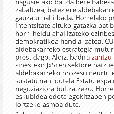
nagusietako bat da bere babesa
zabaltzea, batez ere aldebakarr
gauzatu nahi bada. Horrelako p
intentsitate altuko gatazka bat 
horri heldu ahal izateko ezinbe
demokratikoa handia izatea. C
aldebakarreko estrategia mutu
prest dago. Aldiz, badira
zantzu
sinesteko JxSren sektore batzu
aldebakarreko prozesu neurtu 
sustatu nahi dutela Estatu espai
negoziaziora bultzatzeko. Horre
eskubidea edota egokitzapen pol
lortzeko asmoa dute.