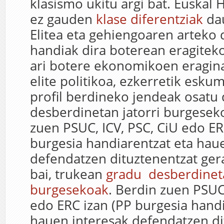
klasismo ukitu argi bat. Euskal 
ez gauden
klase diferentziak
dau
Elitea eta gehiengoaren arteko 
handiak dira boterean eragiteko
ari botere ekonomikoen eraginaz
elite politikoa, ezkerretik esku
profil berdineko jendeak osatu
desberdinetan jatorri burgesek
zuen PSUC, ICV, PSC, CiU edo ER
burgesia handiarentzat eta hau
defendatzen dituztenentzat gera
bai, trukean
gradu desberdineta
burgesekoak
. Berdin zuen PSUC,
edo ERC izan (PP burgesia handi
hauen interesak defendatzen di