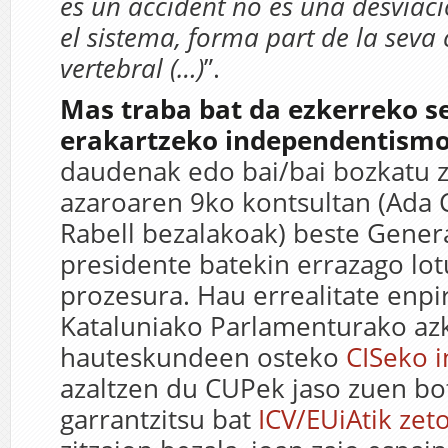
es un accident no es una desviaci
el sistema, forma part de la sev
vertebral (…)
”.
Mas traba bat da ezkerreko s
erakartzeko independentism
daudenak edo bai/bai bozkatu 
azaroaren 9ko kontsultan (Ada 
Rabell bezalakoak) beste Genera
presidente batekin errazago lot
prozesura. Hau errealitate enpir
Kataluniako Parlamenturako a
hauteskundeen osteko
CISeko i
azaltzen du CUPek jaso zuen bo
garrantzitsu bat
ICV/EUiAtik zet