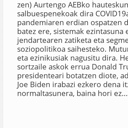
zen) Aurtengo AEBko hautesku
salbuespenekoak dira COVID19
pandemiaren erdian ospatzen di
batez ere, sistemak ezintasuna 
jendartearen zatiketa eta segm
soziopolitikoa saihesteko. Mutu
eta ezinikusiak nagusitu dira. He
sortzaile askok errua Donald T
presidenteari botatzen diote, a
Joe Biden irabazi ezkero dena it
normaltasunera, baina hori ez...