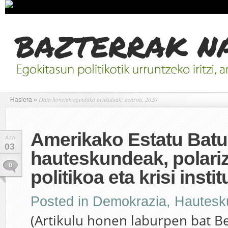
Data honetan egindako artikuluak: azaroa, 2020
Hasiera
»
Amerikako Estatu Batu
AZA
03
hauteskundeak, polari
0
politikoa eta krisi insti
Posted in
Demokrazia
,
Hautesk
(Artikulu honen laburpen bat Be