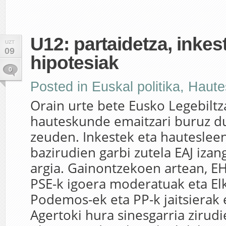
U12: partaidetza, inkes
UZT
09
hipotesiak
0
Posted in
Euskal politika
,
Haute
Orain urte bete Eusko Legebilt
hauteskunde emaitzari buruz d
zeuden. Inkestek eta hauteslee
bazirudien garbi zutela EAJ izan
argia. Gainontzekoen artean, EH
PSE-k igoera moderatuak eta El
Podemos-ek eta PP-k jaitsierak 
Agertoki hura sinesgarria zirudi