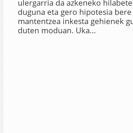
ulergarria da azkeneko hilabetee
duguna eta gero hipotesia bere
mantentzea inkesta gehienek gu
duten moduan. Uka...