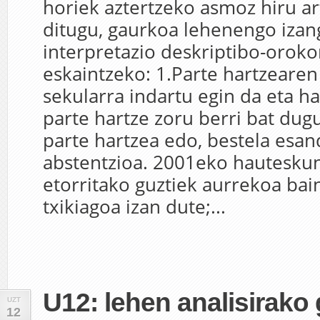
horiek aztertzeko asmoz hiru ar
ditugu, gaurkoa lehenengo izan
interpretazio deskriptibo-oroko
eskaintzeko: 1.Parte hartzeare
sekularra indartu egin da eta 
parte hartze zoru berri bat dug
parte hartzea edo, bestela esan
abstentzioa. 2001eko hautesku
etorritako guztiek aurrekoa bai
txikiagoa izan dute;...
U12: lehen analisirako 
UZT
12