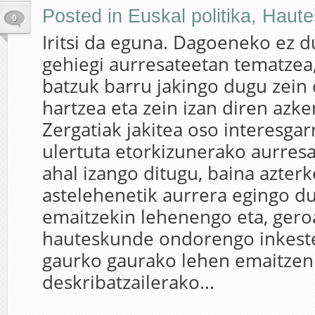
Posted in
Euskal politika
,
Haute
0
Iritsi da eguna. Dagoeneko ez d
gehiegi aurresateetan tematzea,
batzuk barru jakingo dugu zein
hartzea eta zein izan diren azk
Zergatiak jakitea oso interesgar
ulertuta etorkizunerako aurres
ahal izango ditugu, baina azterk
astelehenetik aurrera egingo 
emaitzekin lehenengo eta, gero
hauteskunde ondorengo inkestek
gaurko gaurako lehen emaitzen 
deskribatzailerako...