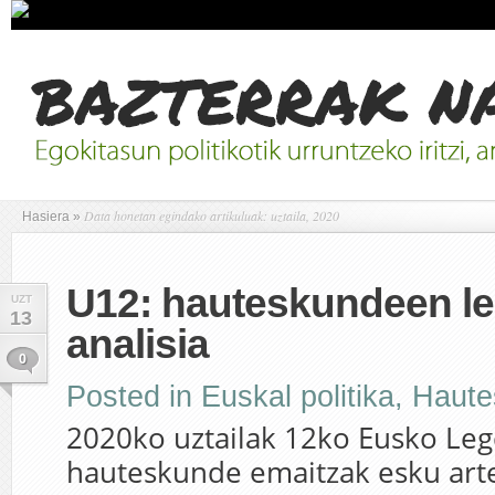
Data honetan egindako artikuluak: uztaila, 2020
Hasiera
»
U12: hauteskundeen l
UZT
13
analisia
0
Posted in
Euskal politika
,
Haute
2020ko uztailak 12ko Eusko Leg
hauteskunde emaitzak esku arte