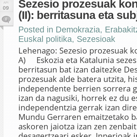
Sezesio prozesuak kon
API
09
(II): berritasuna eta su
0
Posted in
Demokrazia
,
Erabaki
Euskal politika
,
Sezesioak
Lehenago: Sezesio prozesuak ko
A) Eskozia eta Katalunia sezes
berritasun bat izan daitezke De
prozesuak alde batera utzita, hi
independente berrien sorrera 
izan da nagusiki, horrek ez du 
independentzia gerrak izan diren
Mundu Gerraren emaitzetako ba
askoren jaiotza izan zen zenbai
desagertzeari esker. Inperioak 