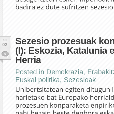
badira ez dute sufritzen sezesior
Sezesio prozesuak kon
API
02
(I): Eskozia, Katalunia 
0
Herria
Posted in
Demokrazia
,
Erabaki
Euskal politika
,
Sezesioak
Unibertsitatean egiten ditugun 
harietako bat Europako herrial
prozesuen konparaketa enpiriko
nahi bezain beste denbora eskai