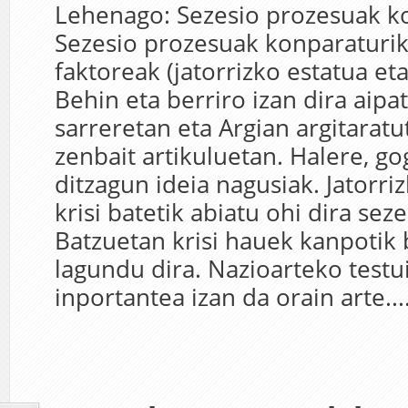
Lehenago: Sezesio prozesuak ko
Sezesio prozesuak konparaturi
faktoreak (jatorrizko estatua et
Behin eta berriro izan dira aip
sarreretan eta Argian argitarat
zenbait artikuluetan. Halere, g
ditzagun ideia nagusiak. Jatorri
krisi batetik abiatu ohi dira sez
Batzuetan krisi hauek kanpotik 
lagundu dira. Nazioarteko test
inportantea izan da orain arte...