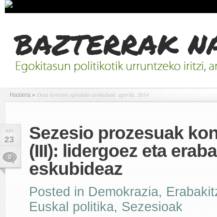
Data honetan egindako artikuluak: apirila, 2014
Hasiera
»
Sezesio prozesuak kon
API
23
(III): lidergoez eta erab
0
eskubideaz
Posted in
Demokrazia
,
Erabaki
Euskal politika
,
Sezesioak