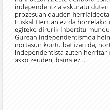
independentzia eskuratu duten 
prozesuan dauden herrialdeetan
Euskal Herrian ez da horrelako 
egiteko dirurik inbertitu mund
Gurean independentismoa hein
nortasun kontu bat izan da, nor
independentista zuten herrita
asko zeuden, baina ez...