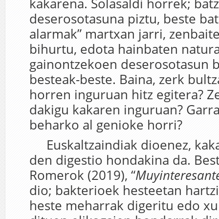
kakarena. Solasaldi horrek; bat
deserosotasuna piztu, beste bat
alarmak” martxan jarri, zenbait
bihurtu, edota hainbaten natur
gainontzekoen deserosotasun bi
besteak-beste. Baina, zerk bultz
horren inguruan hitz egitera? Ze
dakigu kakaren inguruan? Garr
beharko al genioke horri?
Euskaltzaindiak dioenez, kaka 
den digestio hondakina da. Best
Romerok (2019), “
Muyinteresant
dio; bakterioek hesteetan hartzi
heste meharrak digeritu edo xu