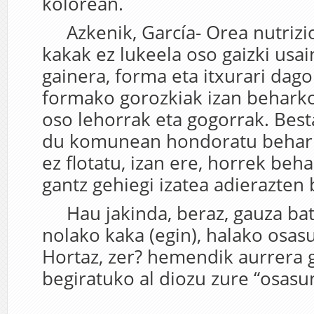
kolorean.
Azkenik, García- Orea nutrizio
kakak ez lukeela oso gaizki usa
gainera, forma eta itxurari dago
formako gorozkiak izan beharko 
oso lehorrak eta gogorrak. Best
du komunean hondoratu behark
ez flotatu, izan ere, horrek beha
gantz gehiegi izatea adierazten
Hau jakinda, beraz, gauza bat 
nolako kaka (egin), halako osas
Hortaz, zer? hemendik aurrera 
begiratuko al diozu zure “osasu