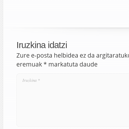
Iruzkina idatzi
Zure e-posta helbidea ez da argitaratuk
eremuak
*
markatuta daude