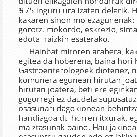
dituen elikagaien hondarrak dir
%75 inguru ura izaten delarik.
kakaren sinonimo ezagunenak: k
gorotz, mokordo, eskrezio, si
edota iraizkin esaterako.
Hainbat mitoren arabera, ka
egitea da hoberena, baina hori 
Gastroenterologoek diotenez, 
komunera egunean hirutan joat
hirutan joatera, beti ere eginka
gogorregi ez daudela suposatuz.
osasunari dagokionean behintzat
handiagoa du horren itxurak, e
maiztasunak baino. Hau jakinda,
osasuntsu gauden edo ez jakin