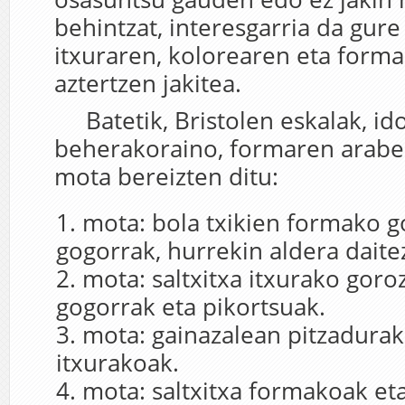
behintzat, interesgarria da gure
itxuraren, kolorearen eta form
aztertzen jakitea.
Batetik, Bristolen eskalak, idor
beherakoraino, formaren araber
mota bereizten ditu:
mota
: bola txikien formako g
gogorrak, hurrekin aldera daite
mota
: saltxitxa itxurako goro
gogorrak eta pikortsuak.
mota
: gainazalean pitzadurak
itxurakoak.
mota
: saltxitxa formakoak et