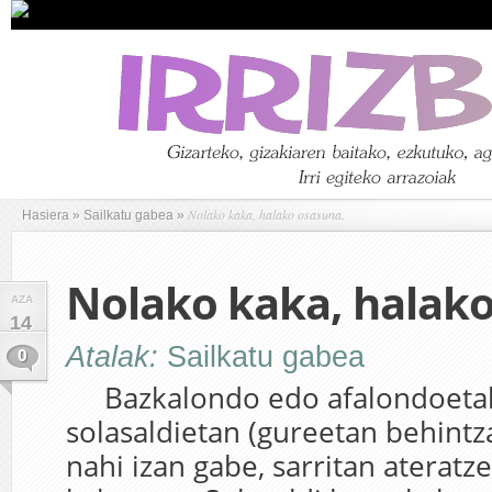
Nolako kaka, halako osasuna.
Hasiera
»
Sailkatu gabea
»
Nolako kaka, halako
AZA
14
Atalak:
Sailkatu gabea
0
Bazkalondo edo afalondoetak
solasaldietan (gureetan behintza
nahi izan gabe, sarritan ateratz