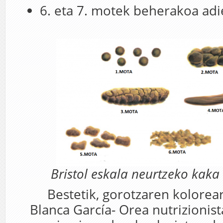
6. eta 7. motek beherakoa adi
Bristol eskala neurtzeko kaka
Bestetik, gorotzaren kolorear
Blanca García- Orea nutrizionis