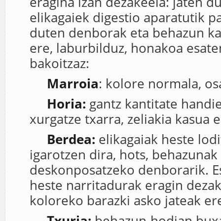
eragina izan dezakeela: jaten d
elikagaiek digestio aparatutik 
duten denborak eta behazun kan
ere, laburbilduz, honakoa esate
bakoitzaz:
Marroia
: kolore normala, os
Horia
:
gantz kantitate handi
xurgatze txarra, zeliakia kasua 
Berdea:
elikagaiak heste lodi
igarotzen dira, hots, behazunak
deskonposatzeko denborarik. E
heste narritadurak eragin dezak
koloreko barazki asko jateak er
Txuria:
behazun-hodian bux