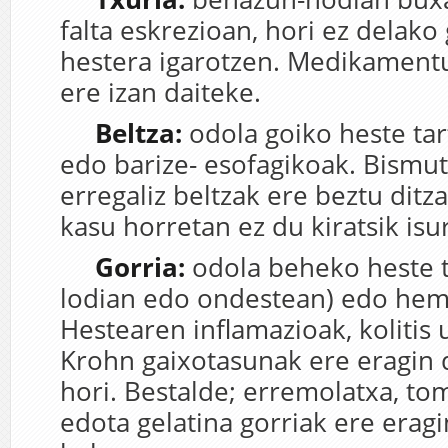
falta eskrezioan, hori ez delako 
hestera igarotzen. Medikamentu
ere izan daiteke.
Beltza
:
odola goiko heste tar
edo barize- esofagikoak. Bismu
erregaliz beltzak ere beztu ditz
kasu horretan ez du kiratsik isu
Gorria
:
odola beheko heste t
lodian edo ondestean) edo hem
Hestearen inflamazioak, kolitis 
Krohn gaixotasunak ere eragin 
hori. Bestalde; erremolatxa, t
edota gelatina gorriak ere eragi