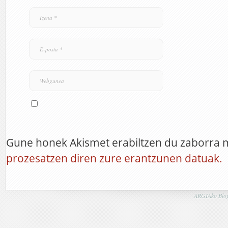
Gune honek Akismet erabiltzen du zaborra 
prozesatzen diren zure erantzunen datuak.
ARGIAko Blog