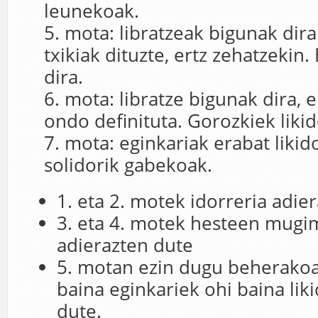
leunekoak.
mota
: libratzeak bigunak dir
txikiak dituzte, ertz zehatzekin.
dira.
mota:
libratze bigunak dira, 
ondo definituta. Gorozkiek liki
mota: eginkariak erabat likido
solidorik gabekoak.
1. eta 2. motek idorreria adie
3. eta 4. motek hesteen mug
adierazten dute
5. motan ezin dugu beherakoa
baina eginkariek ohi baina lik
dute.