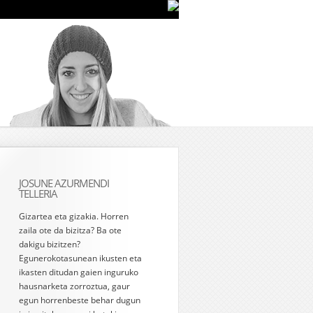
JOSUNE AZURMENDI
TELLERIA
Gizartea eta gizakia. Horren
zaila ote da bizitza? Ba ote
dakigu bizitzen?
Egunerokotasunean ikusten eta
ikasten ditudan gaien inguruko
hausnarketa zorroztua, gaur
egun horrenbeste behar dugun