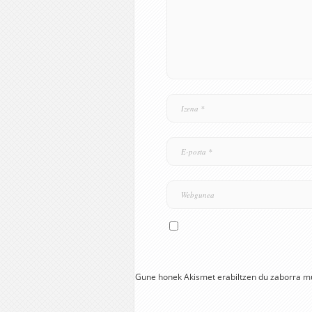
Gune honek Akismet erabiltzen du zaborra m