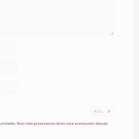
urrizteko.
Ikusi nola prozesatzen diren zure erantzunen datuak.