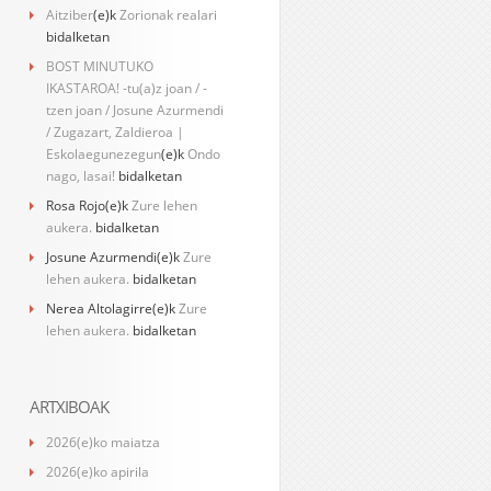
Aitziber
(e)k
Zorionak realari
bidalketan
BOST MINUTUKO
IKASTAROA! -tu(a)z joan / -
tzen joan / Josune Azurmendi
/ Zugazart, Zaldieroa |
Eskolaegunezegun
(e)k
Ondo
nago, lasai!
bidalketan
Rosa Rojo
(e)k
Zure lehen
aukera.
bidalketan
Josune Azurmendi
(e)k
Zure
lehen aukera.
bidalketan
Nerea Altolagirre
(e)k
Zure
lehen aukera.
bidalketan
ARTXIBOAK
2026(e)ko maiatza
2026(e)ko apirila