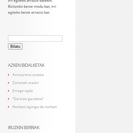
irri egiteko arrazoi batekin.
Bizitzeko beste modu bat, irri
egiteko beste arrazoi bat.
Bilatu:
AZKEN BIDALKETAK
Arrozarena esatea
Zorionak realari
Errege-opila
“Garaian garaikoa”
Nonbait egongo da norbait.
IRUZKIN BERRIAK