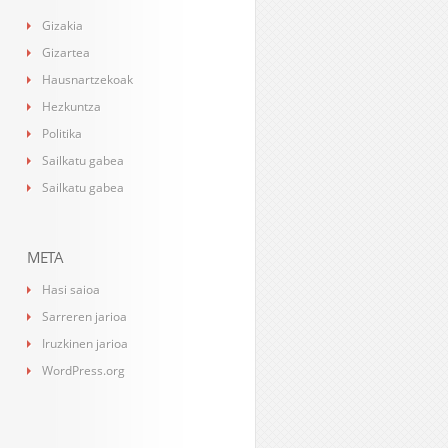
Gizakia
Gizartea
Hausnartzekoak
Hezkuntza
Politika
Sailkatu gabea
Sailkatu gabea
META
Hasi saioa
Sarreren jarioa
Iruzkinen jarioa
WordPress.org