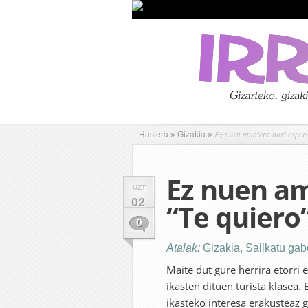
Ez nuen amaiera hori espero
Hasiera
»
Gizakia
»
Ez nuen am
UZT
02
“Te quiero”
0
Atalak:
Gizakia
,
Sailkatu ga
Maite dut gure herrira etorri 
ikasten dituen turista klasea. 
ikasteko interesa erakusteaz g