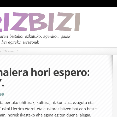
: “Te quiero”.
aiera hori espero:
.
bea
eta bertako ohiturak, kultura, hizkuntza… ezagutu eta
Euskal Herrira etorri, eta euskaraz hitzen bat edo beste
ain, horiek ikasteko ahalegina egiten duena, alegia.