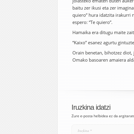
jolasteko ematen duten aukera
baitu zer ikusi eta zer imagina
quiero” hura idatzita irakurri
espero: “Te quiero”.
Hamaika era ditugu maite zait
“Kaixo” esanez agurtu gintuzt
Orain benetan, bihotzez diot, 
Omako basoaren amaiera alda
Iruzkina idatzi
Zure e-posta helbidea ez da argitarat