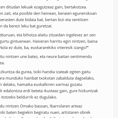
tzen ditudan lekuak ezagutzeaz gain, bertakotzea.
en zait, eta posible den heinean, beraien egunerokoan
berasten dute bidaia bat, bertan bizi eta sentitzen
 da berezi leku bat guretzat.
uruan, eta bihotza alaitu zitzaidan ingelesez ari zen
gurtu gintuenean. Hasieran harritu egin nintzen, baina
ola ez dute, ba, euskararekiko interesik izango?”
itu nintzen une batez, eta neure baitan sentimendu
ea.
zkuntza da gurea, txiki-handia izateak egiten gaitu
ara munduko hainbat txokotan zabalduta dagoelako,
zi delako, hamaika euskalkiren xarmaz gozatu
 edalontzia erdi beteta ikusteaz gain, gure hizkuntzak
 itotzeko beldurrik ez dugulako.
du nintzen Omako basoan, Ibarrolaren arteaz
iki baten begiekin begiratu nuen, artistaren obrek