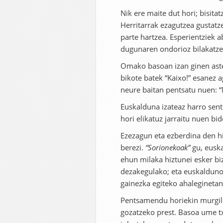
Nik ere maite dut hori; bisita
Herritarrak ezagutzea gustatz
parte hartzea. Esperientziek a
dugunaren ondorioz bilakatzen
Omako basoan izan ginen asteb
bikote batek “Kaixo!” esanez a
neure baitan pentsatu nuen: “N
Euskalduna izateaz harro sent
hori elikatuz jarraitu nuen bid
Ezezagun eta ezberdina den hi
berezi.
“Sorionekoak”
gu, eusk
ehun milaka hiztunei esker bi
dezakegulako; eta euskaldunok
gainezka egiteko ahaleginetan
Pentsamendu horiekin murgil
gozatzeko prest. Basoa ume tx