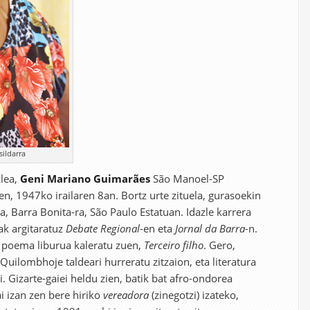
ildarra
zlea,
Geni Mariano Guimarães
São Manoel-SP
n, 1947ko irailaren 8an. Bortz urte zituela, gurasoekin
a, Barra Bonita-ra, São Paulo Estatuan. Idazle karrera
ak argitaratuz
Debate Regional-
en eta
Jornal da Barra-
n.
 poema liburua kaleratu zuen,
Terceiro filho
. Gero,
ilombhoje taldeari hurreratu zitzaion, eta literatura
. Gizarte-gaiei heldu zien, batik bat afro-ondorea
ai izan zen bere hiriko
vereadora
(zinegotzi) izateko,