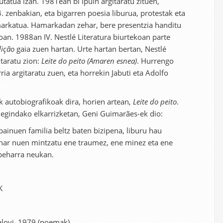
tatua izan. 1981ean bi ipuin argitaratu zituen,
. zenbakian, eta bigarren poesia liburua, protestak eta
markatua. Hamarkadan zehar, bere presentzia handitu
rioan. 1988an IV. Nestlé Literatura biurtekoan parte
lição
gaia zuen hartan. Urte hartan bertan, Nestlé
taratu zion:
Leite do peito (Amaren esnea)
. Hurrengo
ria argitaratu zuen, eta horrekin Jabuti eta Adolfo
k autobiografikoak dira, horien artean,
Leite do peito
.
 egindako elkarrizketan, Geni Guimarães-ek dio:
 bainuen familia beltz baten bizipena, liburu hau
ehar nuen mintzatu ene traumez, ene minez eta ene
 beharra neukan.
K
Jalovi, 1979 (poemak).