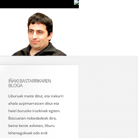
IÑAKI BASTARRIKAREN
BLOGA
Liburuak maite ditut, eta irakurri
ahala azpimarratzen ditut eta
haiei buruzko iruzkinak egiten.
Batzuetan nobedadeak dira,
baina beste askotan, liburu
lehenagokoak edo erdi