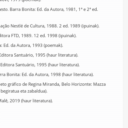
testo
. Barra Bonita: Ed. da Autora, 1981, 1ª e 2ª ed.
ação Nestlé de Cultura, 1988. 2 ed. 1989 (ipuinak).
ditora FTD, 1989. 12 ed. 1998 (ipuinak).
a: Ed. da Autora, 1993 (poemak).
Editora Santuário, 1995 (haur literatura).
 Editora Santuário, 1995 (haur literatura).
rra Bonita: Ed. da Autora, 1998 (haur literatura).
ojeto gráfico de Regina Miranda, Belo Horizonte: Mazza
 begiratua eta zabaldua).
Malê, 2019 (haur literatura).