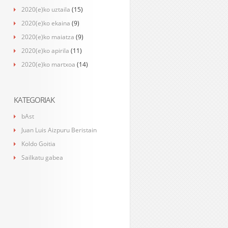
2020(e)ko uztaila
(15)
2020(e)ko ekaina
(9)
2020(e)ko maiatza
(9)
2020(e)ko apirila
(11)
2020(e)ko martxoa
(14)
KATEGORIAK
bAst
Juan Luis Aizpuru Beristain
Koldo Goitia
Sailkatu gabea