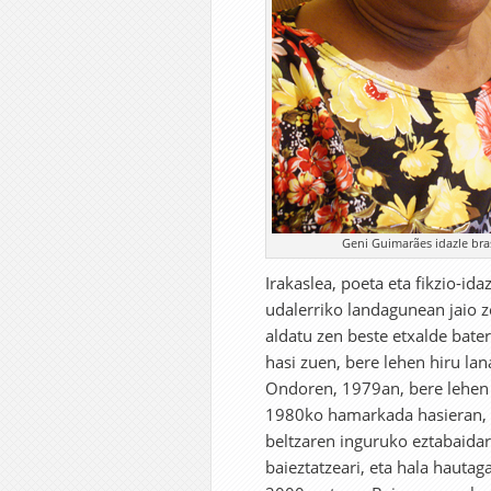
Geni Guimarães idazle bras
Irakaslea, poeta eta fikzio-ida
udalerriko landagunean jaio ze
aldatu zen beste etxalde bater
hasi zuen, bere lehen hiru lan
Ondoren, 1979an, bere lehen
1980ko hamarkada hasieran, Qu
beltzaren inguruko eztabaidari
baieztatzeari, eta hala hautag