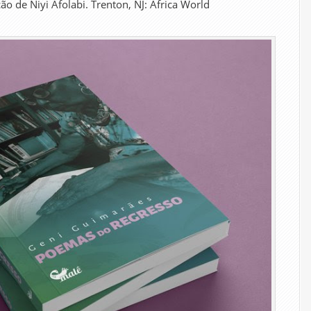
ão de Niyi Afolabi. Trenton, NJ: Africa World