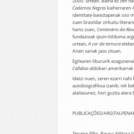
2000. urtean. Baina ez zen hau
Cadernos Negros
kaiherraren 4
identitate-baieztapenak oso 
zuen brasildar zirkuitu litera
hartu zuen,
Centenário da Abo
fundazioak ipuin-bilduma argi
urtean,
A cor da ternura
eleber
Aisen sariak jaso zituen.
Egilearen libururik ezagunena
Callaloo
aldizkari amerikarrak
Idatzi nuen, zeren ezarri nahi
autobiografikoa izanik; nik b
alaitasunez, hori guztia atera
PUBLICAÇÕES/ARGITALPENA
Terceiro filho
. Bauru: Editora 