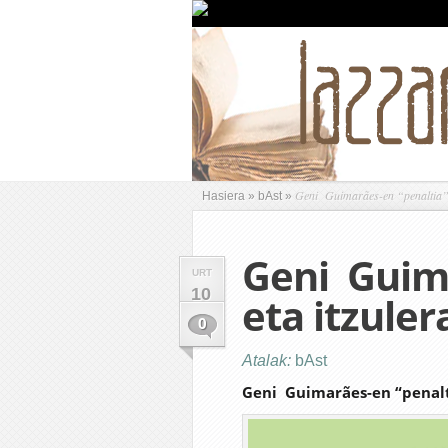
Geni Guimarães-en “penaltia” e
Hasiera
»
bAst
»
Geni Guima
URT
10
eta itzuler
0
Atalak:
bAst
Geni
Guimarães
-en “penalt