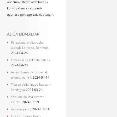
ahaztuak. Beste alde batetik
kontu zaharrak egunetik
egunera gehiago zaizkit atsegin.
AZKEN BIDALKETAK
Paradisuaren kanpoko
aldeak, Lanbroa, Behinola
2024-04-26
Umeekin egiteko ibilbideak
2024-04-20
Artem Ivantsov: bi Iberiak
elkartu nahirik
2024-04-14
Tracce della lingua basca in
Sardegna
2024-03-24
Yehuda Ha-levi tuterar
idazlea
2024-03-19
Arteterapia (I)
2024-03-13
Jorge Gimenez Bech