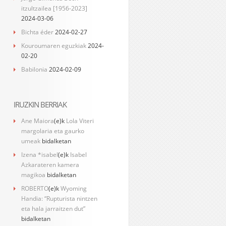
itzultzailea [1956-2023]
2024-03-06
Bichta éder
2024-02-27
Kouroumaren eguzkiak
2024-
02-20
Babilonia
2024-02-09
IRUZKIN BERRIAK
Ane Maiora
(e)k
Lola Viteri
margolaria eta gaurko
umeak
bidalketan
Izena *isabel
(e)k
Isabel
Azkarateren kamera
magikoa
bidalketan
ROBERTO
(e)k
Wyoming
Handia: “Rupturista nintzen
eta hala jarraitzen dut”
bidalketan