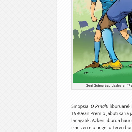
Geni Guimarães idazlearen “Pen
Sinopsia:
O Pênalti
liburuareki
1990ean Prêmio Jabuti saria 
lanagatik. Azken liburua haur
izan zen eta hogei urteren bur