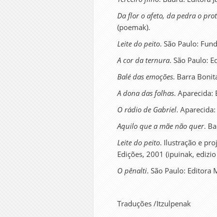
Da flor o afeto, da pedra o pro
(poemak).
Leite do peito
. São Paulo: Fund
A cor da ternura
. São Paulo: E
Balé das emoções
. Barra Bonit
A dona das folhas
. Aparecida: 
O rádio de Gabriel
. Aparecida:
Aquilo que a mãe não quer
. Ba
Leite do peito
. Ilustração e pr
Edições, 2001 (ipuinak, edizio
O pênalti
. São Paulo: Editora 
Traduções /Itzulpenak