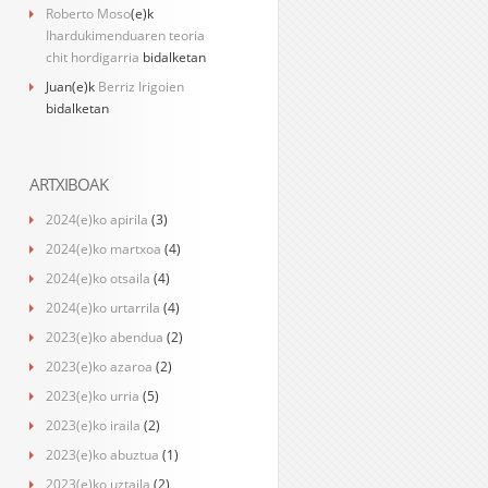
Roberto Moso
(e)k
Ihardukimenduaren teoria
chit hordigarria
bidalketan
Juan
(e)k
Berriz Irigoien
bidalketan
ARTXIBOAK
2024(e)ko apirila
(3)
2024(e)ko martxoa
(4)
2024(e)ko otsaila
(4)
2024(e)ko urtarrila
(4)
2023(e)ko abendua
(2)
2023(e)ko azaroa
(2)
2023(e)ko urria
(5)
2023(e)ko iraila
(2)
2023(e)ko abuztua
(1)
2023(e)ko uztaila
(2)