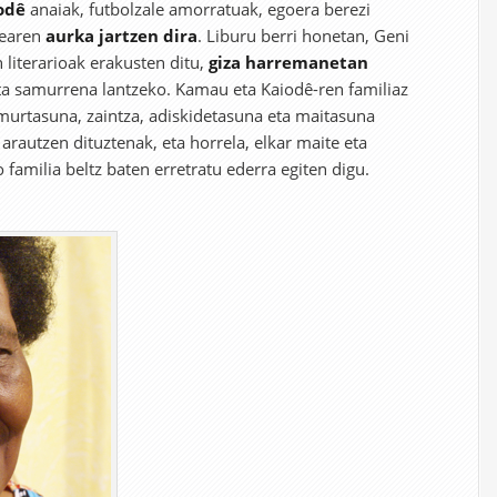
odê
anaiak, futbolzale amorratuak, egoera berezi
zearen
aurka jartzen dira
. Liburu berri honetan, Geni
literarioak erakusten ditu,
giza harremanetan
a samurrena lantzeko. Kamau eta Kaiodê-ren familiaz
murtasuna, zaintza, adiskidetasuna eta maitasuna
arautzen dituztenak, eta horrela, elkar maite eta
 familia beltz baten erretratu ederra egiten digu.