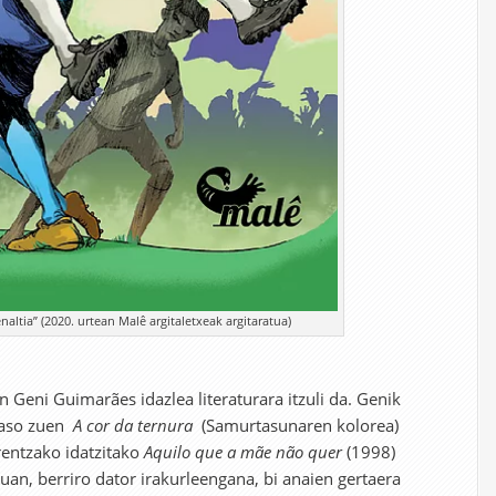
altia” (2020. urtean Malê argitaletxeak argitaratua)
n Geni Guimarães idazlea literaturara itzuli da. Genik
jaso zuen
A cor da ternura
(Samurtasunaren kolorea)
rentzako idatzitako
Aquilo que a mãe não quer
(1998)
uan, berriro dator irakurleengana, bi anaien gertaera