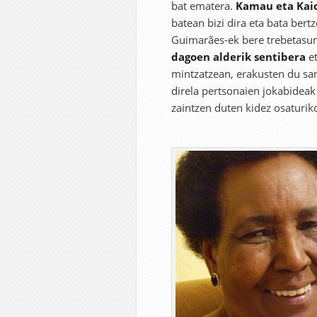
bat ematera.
Kamau eta Kai
batean bizi dira eta bata bert
Guimarães-ek bere trebetasun 
dagoen alderik sentibera
et
mintzatzean, erakusten du sa
direla pertsonaien jokabideak 
zaintzen duten kidez osaturiko