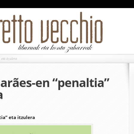
ta itzulera
rães-en “penaltia”
a
ia” eta itzulera