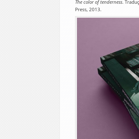
The color of tenderness
. Traduç
Press, 2013.