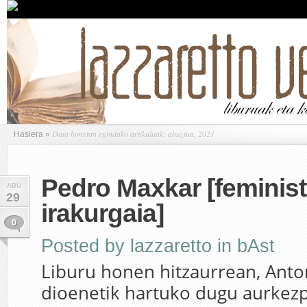
Data honetan egindako artikuluak: abuztua, 2021
Hasiera
»
Pedro Maxkar [feminis
ABU
29
irakurgaia]
0
Posted by
lazzaretto
in
bAst
Liburu honen hitzaurrean, Anto
dioenetik hartuko dugu aurkezp