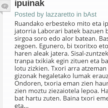
ipuinak
0
Posted by
lazzaretto
in
bAst
Ruandako erbesteko mito eta i
jatorria Laborari batek bazuen 
sirgoa soro edo alor batean. Ba
zegoen. Egunero, bi txoritxo eto
haren aleak jatera. Sisal-zuntzek
tranpa txikiak egin zituen eta b
lotu zizkien. Txori arra atzeman
gizonak hegaletako lumak erauzi
Ondoren, txoria eman zien haur
zien moztu ziezaiotela lepoa. H
bat hartu zuten. Baina txori em
eta...