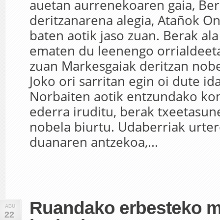
auetan aurrenekoaren gaia, Bere
deritzanarena alegia, Atañok On
baten aotik jaso zuan. Berak ala
ematen du leenengo orrialdeeta
zuan Markesgaiak deritzan nobe
Joko ori sarritan egin oi dute id
Norbaiten aotik entzundako kon
ederra iruditu, berak txeetasun
nobela biurtu. Udaberriak urter
duanaren antzekoa,...
Ruandako erbesteko mi
ABU
22