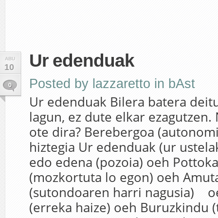
Ur edenduak
ABU
10
Posted by
lazzaretto
in
bAst
0
Ur edenduak Bilera batera deitu
lagun, ez dute elkar ezagutzen
ote dira? Berebergoa (autonomi
hiztegia Ur edenduak (ur ustelak
edo edena (pozoia) oeh Pottok
(mozkortuta lo egon) oeh Amuta
(sutondoaren harri nagusia) oe
(erreka haize) oeh Buruzkindu 