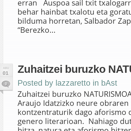
erran Auspoa sail txit txalogarr
behar hainbat txalotu eta gorat
bilduma horretan, Salbador Zap
“Berezko...
Zuhaitzei buruzko N
ABU
01
Posted by
lazzaretto
in
bAst
0
Zuhaitzei buruzko NATURISMO
Araujo Idatzizko neure obraren 
kontzentraturik dago aforismo 
genero literarioan. Nahiago du
hitza, natura eta aforismo hitze