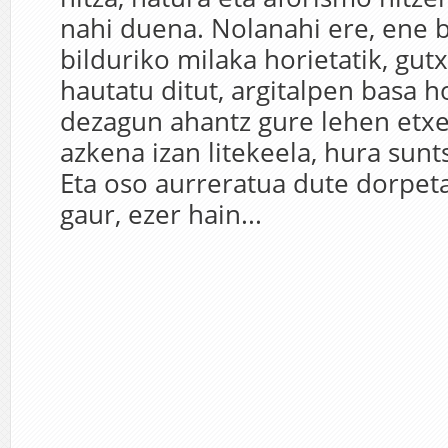
nahi duena. Nolanahi ere, ene b
bilduriko milaka horietatik, gut
hautatu ditut, argitalpen basa h
dezagun ahantz gure lehen etxe
azkena izan litekeela, hura sun
Eta oso aurreratua dute dorpet
gaur, ezer hain...