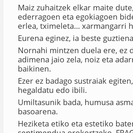
Maiz zuhaitzek elkar maite dute,
ederragoen eta egokiagoen bid
erlea, tximeleta… xarmangarri h
Eurena eginez, ia beste guztiena
Nornahi mintzen duela ere, ez d
adimena jaio zela, noiz eta adar
baikinen.
Ezer ez badago sustraiak egiten
hegaldatu edo ibili.
Umiltasunik bada, humusa asm
basoarena.
Heziketa etiko eta estetiko bat
sentimendua orokortzeko, FR