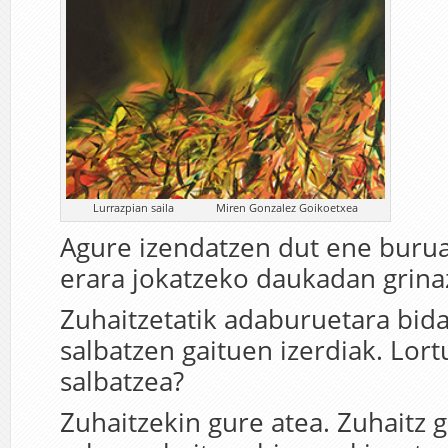
Lurrazpian saila Miren Gonzalez Goikoetxea
Agure izendatzen dut ene burua
erara jokatzeko daukadan grina
Zuhaitzetatik adaburuetara bida
salbatzen gaituen izerdiak. Lort
salbatzea?
Zuhaitzekin gure atea. Zuhaitz 