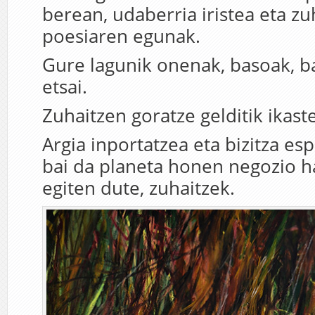
berean, udaberria iristea eta zu
poesiaren egunak.
Gure lagunik onenak, basoak, b
etsai.
Zuhaitzen goratze gelditik ikast
Argia inportatzea eta bizitza es
bai da planeta honen negozio h
egiten dute, zuhaitzek.