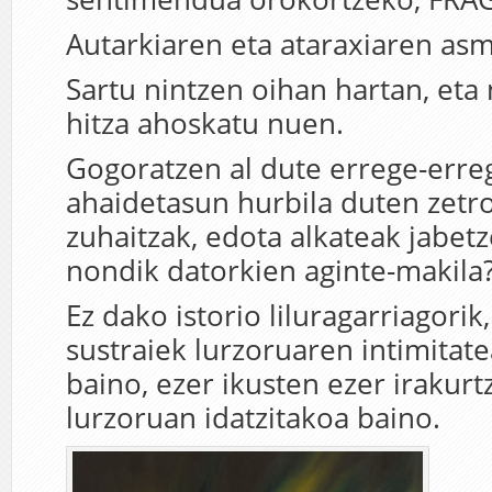
Autarkiaren eta ataraxiaren asm
Sartu nintzen oihan hartan, eta
hitza ahoskatu nuen.
Gogoratzen al dute errege-erre
ahaidetasun hurbila duten zetr
zuhaitzak, edota alkateak jabetz
nondik datorkien aginte-makila
Ez dako istorio liluragarriagorik
sustraiek lurzoruaren intimitate
baino, ezer ikusten ezer irakur
lurzoruan idatzitakoa baino.