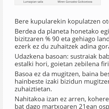
Lurrazpian saila Miren Gonzalez Goikoetxea
Bere kupularekin kopulatzen ot
Berdea da planeta honetako egi
bizitzaren % 90 eta gehiago lan
ezerk ez du zuhaitzek adina gor
Udazkena basoan: sustraiak ba
estalki hori, goietan zebilena fir
Basoa ez da mugitzen, baina be
hainbeste izaki bizidun mugitze
zuhaiztietan.
Nahitakoa izan ez arren, koher
bat dago martxoaren 21ean ospa