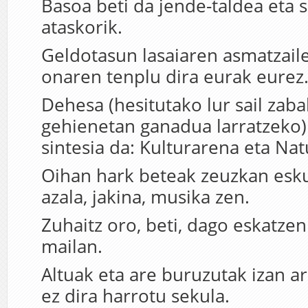
Basoa beti da jende-taldea eta 
ataskorik.
Geldotasun lasaiaren asmatzaile
onaren tenplu dira eurak eurez
Dehesa (hesitutako lur sail zab
gehienetan ganadua larratzeko)
sintesia da: Kulturarena eta Na
Oihan hark beteak zeuzkan eskua
azala, jakina, musika zen.
Zuhaitz oro, beti, dago eskatze
mailan.
Altuak eta are buruzutak izan ar
ez dira harrotu sekula.