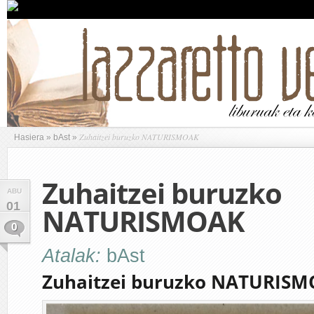
Zuhaitzei buruzko NATURISMOAK
Hasiera
»
bAst
»
Zuhaitzei buruzko
ABU
01
NATURISMOAK
0
Atalak:
bAst
Zuhaitzei buruzko NATURIS