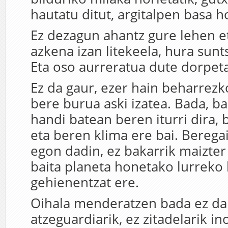
hautatu ditut, argitalpen basa 
Ez dezagun ahantz gure lehen e
azkena izan litekeela, hura sun
Eta oso aurreratua dute dorpet
Ez da gaur, ezer hain beharrezko
bere burua aski izatea. Bada, b
handi batean beren iturri dira, 
eta beren klima ere bai. Beregai
egon dadin, ez bakarrik maizter 
baita planeta honetako lurreko 
gehienentzat ere.
Oihala menderatzen bada ez da
atzeguardiarik, ez zitadelarik in