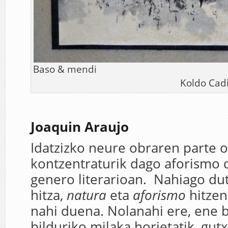
Baso & 
Koldo Cadie
Joaquin Araujo
Idatzizko neure obraren parte o
kontzentraturik dago aforismo 
genero literarioan. Nahiago du
hitza,
natura
eta
aforismo
hitzen
nahi duena. Nolanahi ere, ene b
bilduriko milaka horietatik, gut