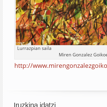
Lurrazpian
Miren Gonzalez Goiko
http://www.mirengonzalezgoik
Iruzkina idatzi