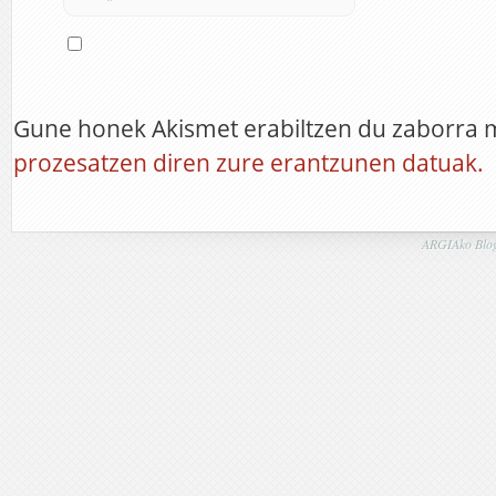
Gune honek Akismet erabiltzen du zaborra 
prozesatzen diren zure erantzunen datuak.
ARGIAko Blog