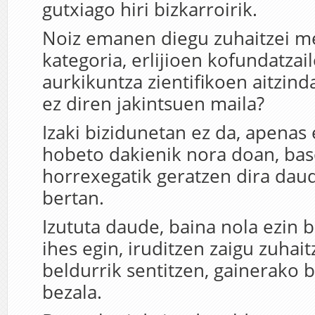
gutxiago hiri bizkarroirik.
Noiz emanen diegu zuhaitzei m
kategoria, erlijioen kofundatzai
aurkikuntza zientifikoen aitzind
ez diren jakintsuen maila?
Izaki bizidunetan ez da, apenas 
hobeto dakienik nora doan, bas
horrexegatik geratzen dira dau
bertan.
Izututa daude, baina nola ezin b
ihes egin, iruditzen zaigu zuhai
beldurrik sentitzen, gainerako 
bezala.