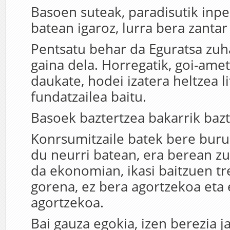
Basoen suteak, paradisutik inp
batean igaroz, lurra bera zantar
Pentsatu behar da Eguratsa zuha
gaina dela. Horregatik, goi-amet
daukate, hodei izatera heltzea l
fundatzailea baitu.
Basoek baztertzea bakarrik bazt
Konrsumitzaile batek bere bur
du neurri batean, era berean z
da ekonomian, ikasi baitzuen t
gorena, ez bera agortzekoa eta 
agortzekoa.
Bai gauza egokia, izen berezia ja