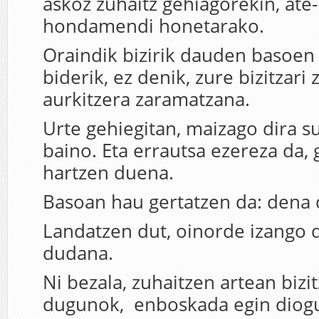
askoz zuhaitz gehiagorekin, ate
hondamendi honetarako.
Oraindik bizirik dauden basoen
biderik, ez denik, zure bizitzari
aurkitzera zaramatzana.
Urte gehiegitan, maizago dira s
baino. Eta errautsa ezereza da, 
hartzen duena.
Basoan hau gertatzen da: dena 
Landatzen dut, oinorde izango 
dudana.
Ni bezala, zuhaitzen artean bizi
dugunok, enboskada egin diogu