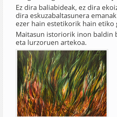
Ez dira baliabideak, ez dira ekoi
dira eskuzabaltasunera emanak.
ezer hain estetikorik hain etiko
Maitasun istoriorik inon baldin 
eta lurzoruen artekoa.