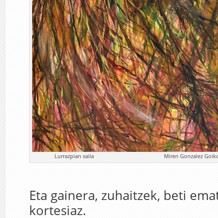
Lurrazpian saila Miren Gonzalez Goikoe
Eta gainera, zuhaitzek, beti ema
kortesiaz.