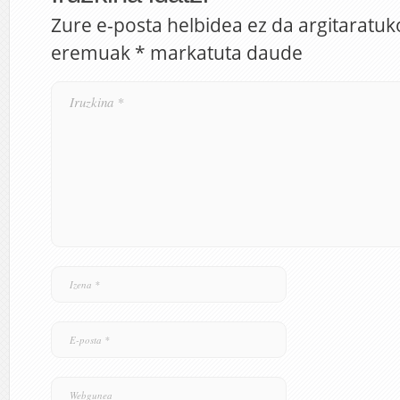
Zure e-posta helbidea ez da argitaratuk
eremuak
*
markatuta daude