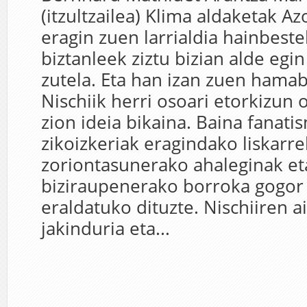
(itzultzailea) Klima aldaketak A
eragin zuen larrialdia hainbeste
biztanleek ziztu bizian alde egi
zutela. Eta han izan zuen hama
Nischiik herri osoari etorkizun
zion ideia bikaina. Baina fanati
zikoizkeriak eragindako liskarre
zoriontasunerako ahaleginak e
biziraupenerako borroka gogor
eraldatuko dituzte. Nischiiren a
jakinduria eta...