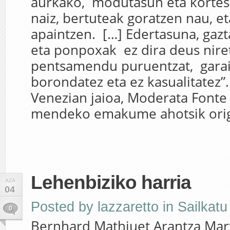
aurkako, modutasun eta kortesi
naiz, bertuteak goratzen nau, et
apaintzen. […] Edertasuna, gazt
eta ponpoxak ez dira deus niret
pentsamendu puruentzat, garaik
borondatez eta ez kasualitatez”
Venezian jaioa, Moderata Fonte I
mendeko emakume ahotsik origi
Lehenbiziko harria
AZA
04
Posted by
lazzaretto
in
Sailkat
0
Bernhard Mathiuet Arantza Mart