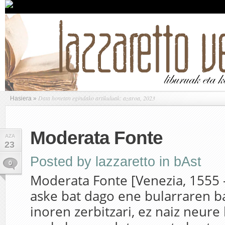
Data honetan egindako artikuluak: azaroa, 2023
Hasiera
»
Moderata Fonte
AZA
23
Posted by
lazzaretto
in
bAst
0
Moderata Fonte [Venezia, 1555 
aske bat dago ene bularraren ba
inoren zerbitzari, ez naiz neur