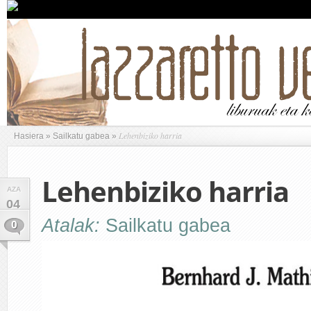
Lehenbiziko harria
Hasiera
»
Sailkatu gabea
»
Lehenbiziko harria
AZA
04
Atalak:
Sailkatu gabea
0