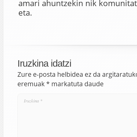
amari ahuntzekin nik komunitat
eta.
Iruzkina idatzi
Zure e-posta helbidea ez da argitaratuk
eremuak
*
markatuta daude