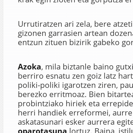
Urrutiratzen ari zela, bere atzet
gizonen garrasien artean dozen
entzun zituen bizirik gabeko go
Azoka
, mila biztanle baino gutx
berriro esnatu zen goiz latz har
poliki-poliki igarotzen ziren, pa
berezko erritmoaz. Bien bitarte
probintziako hiriek eta errepid
herri handiek erreformei, aurre
askatasunari esker aurrera egit
oparotasuna
lortuz. Baina, isti