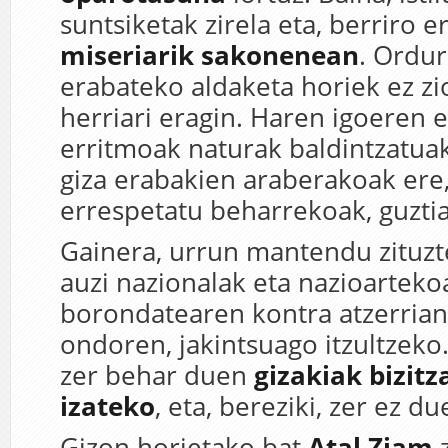
suntsiketak zirela eta, berriro e
miseriarik sakonenean
. Ordur
erabateko aldaketa horiek ez z
herriari eragin. Haren igoeren e
erritmoak naturak baldintzatuak
giza erabakien araberakoak ere, 
errespetatu beharrekoak, guztia
Gainera, urrun mantendu zituzt
auzi nazionalak eta nazioarteko
borondatearen kontra atzerrian
ondoren, jakintsuago itzultzeko.
zer behar duen
gizakiak bizitz
izateko
, eta, bereziki, zer ez d
Gizon horietako bat
Atal Ziam
z