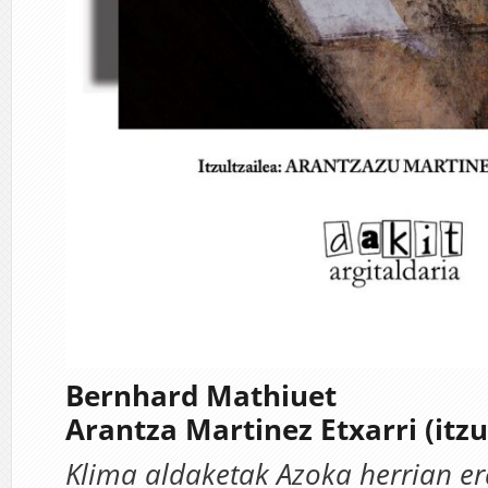
Bernhard Mathiuet
Arantza Martinez Etxarri (itzu
Klima aldaketak Azoka herrian er