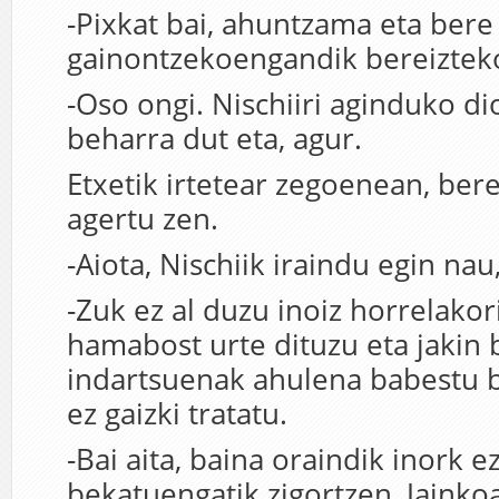
-Pixkat bai, ahuntzama eta ber
gainontzekoengandik bereiztek
-Oso ongi. Nischiiri aginduko di
beharra dut eta, agur.
Etxetik irtetear zegoenean, be
agertu zen.
-Aiota, Nischiik iraindu egin nau,
-Zuk ez al duzu inoiz horrelakor
hamabost urte dituzu eta jakin
indartsuenak ahulena babestu b
ez gaizki tratatu.
-Bai aita, baina oraindik inork 
bekatuengatik zigortzen, Jainko