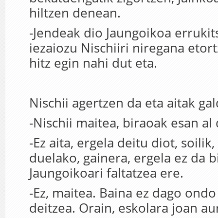
hiltzen denean.
-Jendeak dio Jaungoikoa errukit
iezaiozu Nischiiri niregana etor
hitz egin nahi dut eta.
Nischii agertzen da eta aitak ga
-Nischii maitea, biraoak esan al 
-Ez aita, ergela deitu diot, soilik
duelako, gainera, ergela ez da b
Jaungoikoari faltatzea ere.
-Ez, maitea. Baina ez dago ondo
deitzea. Orain, eskolara joan au