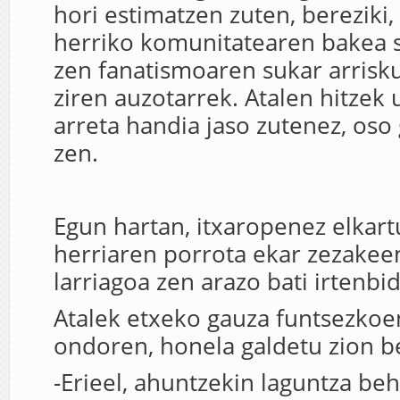
hori estimatzen zuten, bereziki,
herriko komunitatearen bakea s
zen fanatismoaren sukar arrisku
ziren auzotarrek. Atalen hitzek
arreta handia jaso zutenez, oso
zen.
Egun hartan, itxaropenez elkart
herriaren porrota ekar zezakeen
larriagoa zen arazo bati irtenbi
Atalek etxeko gauza funtsezkoe
ondoren, honela galdetu zion b
-Erieel, ahuntzekin laguntza beh