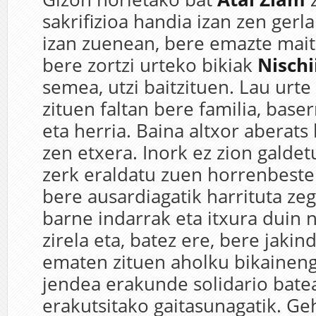
sakrifizioa handia izan zen gerl
izan zuenean, bere emazte mai
bere zortzi urteko bikiak
Nischi
semea, utzi baitzituen. Lau urte
zituen faltan bere familia, baser
eta herria. Baina altxor aberats 
zen etxera. Inork ez zion galdetu
zerk eraldatu zuen horrenbeste
bere ausardiagatik harrituta ze
barne indarrak eta itxura duin n
zirela eta, batez ere, bere jakind
ematen zituen aholku bikaineng
jendea erakunde solidario bate
erakutsitako gaitasunagatik. Ge