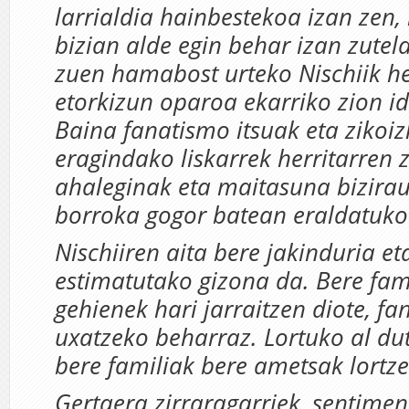
larrialdia hainbestekoa izan zen, 
bizian alde egin behar izan zutel
zuen hamabost urteko Nischiik he
etorkizun oparoa ekarriko zion id
Baina fanatismo itsuak eta zikoiz
eragindako liskarrek herritarren
ahaleginak eta maitasuna bizira
borroka gogor batean eraldatuko 
Nischiiren aita bere jakinduria et
estimatutako gizona da. Bere fami
gehienek hari jarraitzen diote, fa
uxatzeko beharraz. Lortuko al du
bere familiak bere ametsak lortz
Gertaera zirraragarriek, sentime