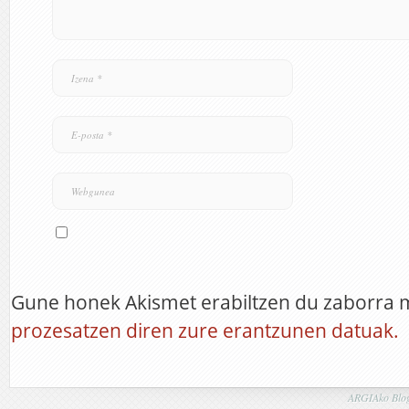
Gune honek Akismet erabiltzen du zaborra 
prozesatzen diren zure erantzunen datuak.
ARGIAko Blog