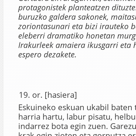
protagonistek planteatzen dituzten
buruzko galdera sakonek, maitas
zoriontasunari eta bizi irauteko 
eleberri dramatiko honetan murgi
Irakurleek amaiera ikusgarri eta h
espero dezakete.
or. [hasiera]
Eskuineko eskuan ukabil baten
harria hartu, labur pisatu, helbu
indarrez bota egin zuen. Garez
krak egin zioten eta gorputza er