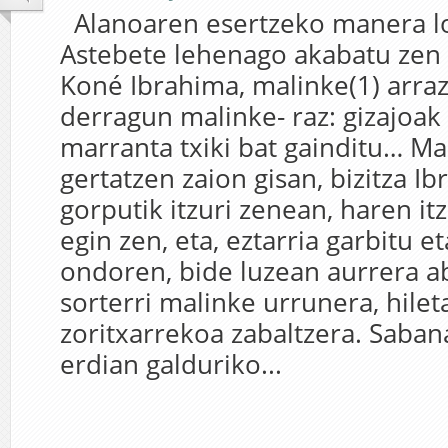
Alanoaren esertzeko manera l
Astebete lehenago akabatu zen
Koné Ibrahima, malinke(1) arraz
derragun malinke- raz: gizajoak
marranta txiki bat gainditu… Ma
gertatzen zaion gisan, bizitza I
gorputik itzuri zenean, haren itz
egin zen, eta, eztarria garbitu et
ondoren, bide luzean aurrera a
sorterri malinke urrunera, hilet
zoritxarrekoa zabaltzera. Saban
erdian galduriko...