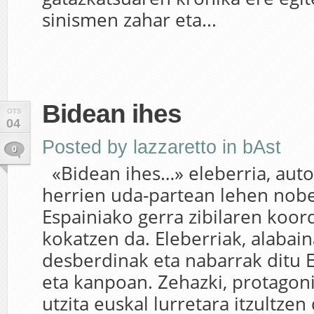
sinismen zahar eta...
Bidean ihes
OTS
04
Posted by
lazzaretto
in
bAst
0
«Bidean ihes…» eleberria, auto
herrien uda-partean lehen nobe
Espainiako gerra zibilaren koo
kokatzen da. Eleberriak, alabain
desberdinak eta nabarrak ditu 
eta kanpoan. Zehazki, protagon
utzita euskal lurretara itzultzen