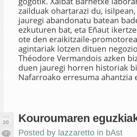
gogotik. Xalbat Barnetxe laborar
zailduak ohartarazi du, isilpean
jauregi abandonatu batean bad
ezkuturen bat, eta Eñaut ikertz
ote den eraikitzaile-promotorea
agintariak lotzen dituen negozio
Théodore Vermandois azken biz
duen jauregi horren historiak bi
Nafarroako erresuma ahantzia et
Kouroumaren eguzkia
OTS
20
Posted by
lazzaretto
in
bAst
0