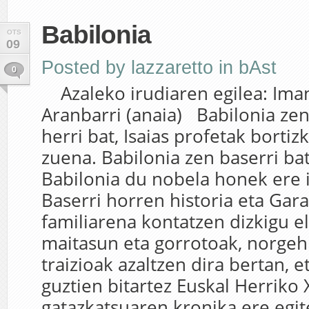
Babilonia
OTS
09
Posted by
lazzaretto
in
bAst
0
Azaleko irudiaren egilea: Iman
Aranbarri (anaia) Babilonia zen
herri bat, Isaias profetak borti
zuena. Babilonia zen baserri bat
Babilonia du nobela honek ere 
Baserri horren historia eta Gar
familiarena kontatzen dizkigu e
maitasun eta gorrotoak, norgeh
traizioak azaltzen dira bertan, e
guztien bitartez Euskal Herriko
gatazkatsuaren kronika ere egit