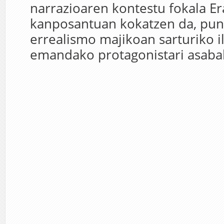
narrazioaren kontestu fokala E
kanposantuan kokatzen da, pun
errealismo majikoan sarturiko i
emandako protagonistari asabak