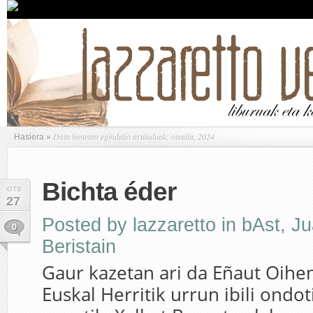
Data honetan egindako artikuluak: otsaila, 2024
Hasiera
»
Bichta éder
OTS
27
Posted by
lazzaretto
in
bAst
,
Ju
0
Beristain
Gaur kazetan ari da Eñaut Oihen
Euskal Herritik urrun ibili ondoti