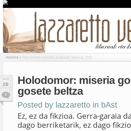
Data honetan egindako artikuluak: martxoa, 2022
Hasiera
»
Holodomor: miseria gor
MAR
26
gosete beltza
0
Posted by
lazzaretto
in
bAst
Ez, ez da fikzioa. Gerra-garaia d
dago berriketarik, ez dago fikzi