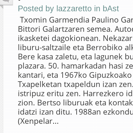
Posted by
lazzaretto
in
bAst
Txomin Garmendia Paulino Ga
Bittori Galartzaren semea. Auto
ikasketei dagokionean. Nekazari,
liburu-saltzaile eta Berrobiko al
Bere kasa zaletu, eta lagunek bu
plazara. 50. hamarkadan hasi z
kantari, eta 1967ko Gipuzkoako 
Txapelketan txapeldun izan zen
istripuz eritu zen. Harrezkero id
zion. Bertso liburuak eta konta
idatzi izan ditu. 1988an ezkond
(Xenpelar...