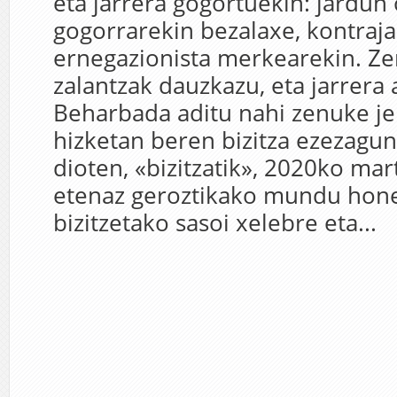
eta jarrera gogortuekin: jardun o
gogorrarekin bezalaxe, kontraj
ernegazionista merkearekin. Zer
zalantzak dauzkazu, eta jarrera 
Beharbada aditu nahi zenuke j
hizketan beren bizitza ezezagun
dioten, «bizitzatik», 2020ko mar
etenaz geroztikako mundu hone
bizitzetako sasoi xelebre eta...