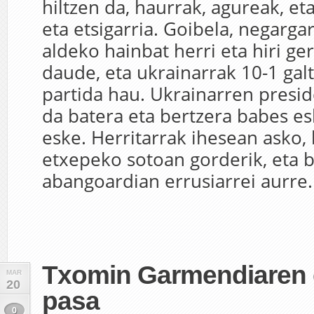
hiltzen da, haurrak, agureak, et
eta etsigarria. Goibela, negarga
aldeko hainbat herri eta hiri ge
daude, eta ukrainarrak 10-1 galt
partida hau. Ukrainarren presid
da batera eta bertzera babes es
eske. Herritarrak ihesean asko,
etxepeko sotoan gorderik, eta 
abangoardian errusiarrei aurre..
Txomin Garmendiaren 
MAR
20
pasa
0