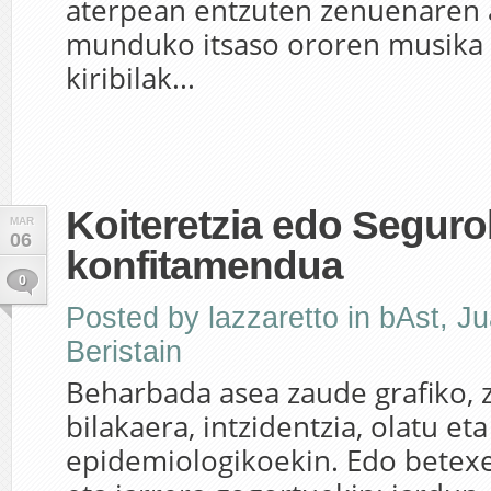
aterpean entzuten zenuenaren 
munduko itsaso ororen musika 
kiribilak...
Koiteretzia edo Seguro
MAR
06
konfitamendua
0
Posted by
lazzaretto
in
bAst
,
Ju
Beristain
Beharbada asea zaude grafiko, 
bilakaera, intzidentzia, olatu et
epidemiologikoekin. Edo betexea