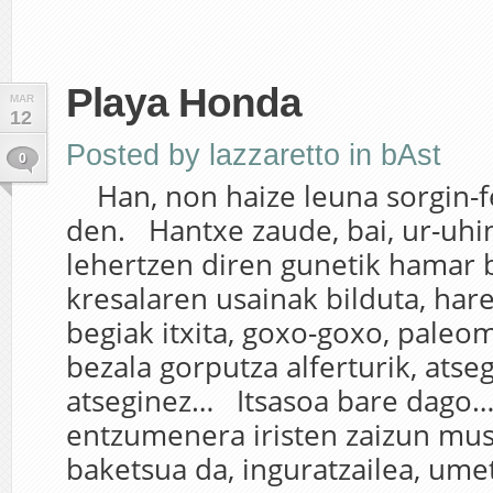
Playa Honda
MAR
12
Posted by
lazzaretto
in
bAst
0
Han, non haize leuna sorgin-f
den. Hantxe zaude, bai, ur-uhin
lehertzen diren gunetik hamar 
kresalaren usainak bilduta, har
begiak itxita, goxo-goxo, paleo
bezala gorputza alferturik, atse
atseginez… Itsasoa bare dago…
entzumenera iristen zaizun mus
baketsua da, inguratzailea, umet