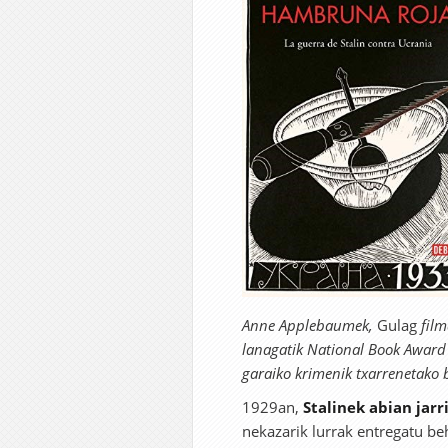
Anne Applebaumek,
Gulag
film
lanagatik National Book Award 
garaiko krimenik txarrenetako 
1929an,
Stalinek abian jarr
nekazarik lurrak entregatu be