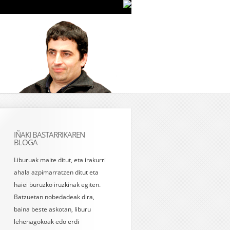
IÑAKI BASTARRIKAREN
BLOGA
Liburuak maite ditut, eta irakurri
ahala azpimarratzen ditut eta
haiei buruzko iruzkinak egiten.
Batzuetan nobedadeak dira,
baina beste askotan, liburu
lehenagokoak edo erdi