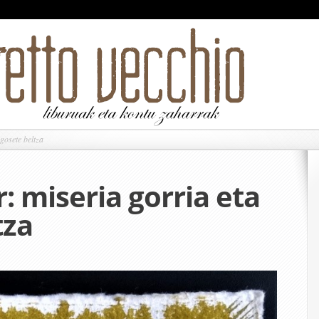
gosete beltza
 miseria gorria eta
tza