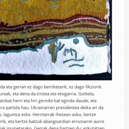
 da eta gerran ez dago berriketarik, ez dago fikziorik.
reak, eta dena da tristea eta etsigarria. Goibela,
inbat herri eta hiri
gernika
bat eginda daude, eta
ira partida hau. Ukrainarren presidentea deika ari da
, laguntza eske. Herritarrak ihesean asko, bertze
ik, eta bertze batzuk abangoardian errusiarrei aurre
raiak ipuinetarako. Gerrak dena hartzen du; ezkutatzen