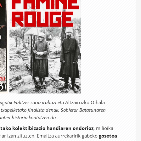
agatik Pulitzer saria irabazi eta
Altzairuzko Oihala
txapelketako finalista denak, Sobietar Batasunaren
baten historia kontatzen du.
itako kolektibizazio handiaren ondorioz
, milioika
har izan zituzten. Emaitza aurrekaririk gabeko
gosetea