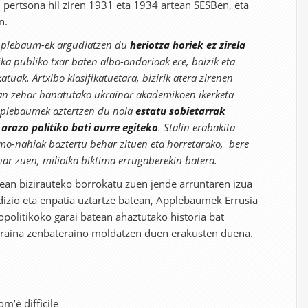
i pertsona hil ziren 1931 eta 1934 artean SESBen, eta
n.
pplebaum-ek argudiatzen du
heriotza horiek ez zirela
tika publiko txar baten albo-ondorioak ere, baizik eta
atuak. Artxibo klasifikatuetara, bizirik atera zirenen
an zehar banatutako ukrainar akademikoen ikerketa
Applebaumek aztertzen du nola
estatu sobietarrak
razo politiko bati aurre egiteko
. Stalin erabakita
mo-nahiak baztertu behar zituen eta horretarako, bere
har zuen, milioika biktima errugaberekin batera.
rean bizirauteko borrokatu zuen jende arruntaren izua
dizio eta enpatia uztartze batean, Applebaumek Errusia
opolitikoko garai batean ahaztutako historia bat
oraina zenbateraino moldatzen duen erakusten duena.
m’è difficile