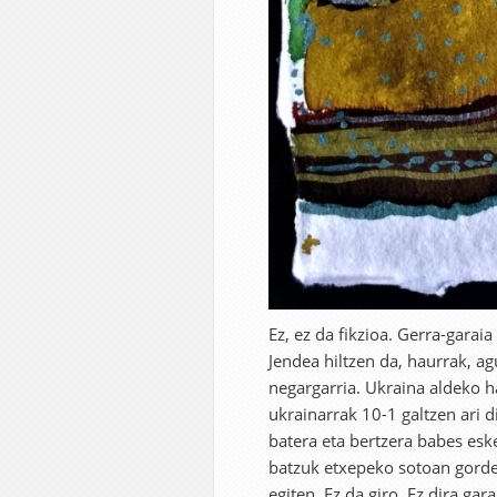
Ez, ez da fikzioa. Gerra-garaia
Jendea hiltzen da, haurrak, agu
negargarria. Ukraina aldeko ha
ukrainarrak 10-1 galtzen ari d
batera eta bertzera babes eske
batzuk etxepeko sotoan gorder
egiten. Ez da giro. Ez dira ga