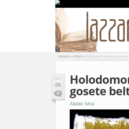
Holodomor: miseria gorria eta 
Hasiera
»
bAst
»
Holodomor:
MAR
26
gosete bel
0
Atalak:
bAst