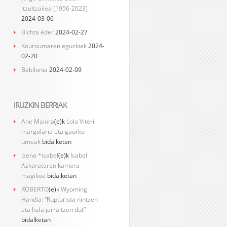
itzultzailea [1956-2023]
2024-03-06
Bichta éder
2024-02-27
Kouroumaren eguzkiak
2024-
02-20
Babilonia
2024-02-09
IRUZKIN BERRIAK
Ane Maiora
(e)k
Lola Viteri
margolaria eta gaurko
umeak
bidalketan
Izena *isabel
(e)k
Isabel
Azkarateren kamera
magikoa
bidalketan
ROBERTO
(e)k
Wyoming
Handia: “Rupturista nintzen
eta hala jarraitzen dut”
bidalketan