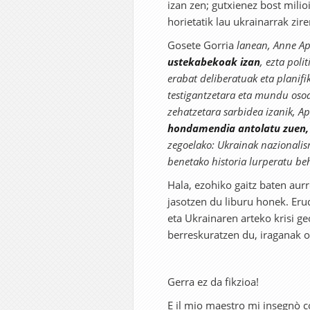
izan zen; gutxienez bost milio
horietatik lau ukrainarrak zire
Gosete Gorria
lanean, Anne A
ustekabekoak izan
, ezta poli
erabat deliberatuak eta planifik
testigantzetara eta mundu oso
zehatzetara sarbidea izanik, 
hondamendia antolatu zuen, a
zegoelako: Ukrainak nazionalis
benetako historia lurperatu be
Hala, ezohiko gaitz baten aur
jasotzen du liburu honek. Eru
eta Ukrainaren arteko krisi ge
berreskuratzen du, iraganak 
Gerra ez da fikzioa!
E il mio maestro mi insegnò co