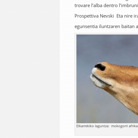
trovare l’alba dentro l’imbrun
Prospettiva Nevski Eta nire ir
egunsentia iluntzar
Elkarrekiko laguntza: mokogorri afrika