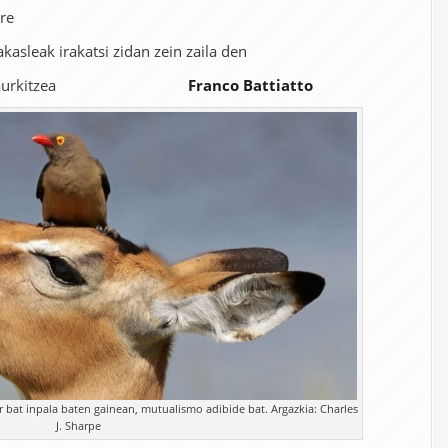
ire
akasleak irakatsi zidan zein zaila den
en baitan aurkitzea
Franco Battiatto
r bat inpala baten gainean, mutualismo adibide bat. Argazkia: Charles
J. Sharpe