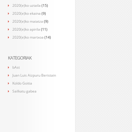
2020(e)ko uztaila
(15)
2020(e)ko ekaina
(9)
2020(e)ko maiatza
(9)
2020(e)ko apirila
(11)
2020(e)ko martxoa
(14)
KATEGORIAK
bAst
Juan Luis Aizpuru Beristain
Koldo Goitia
Sailkatu gabea