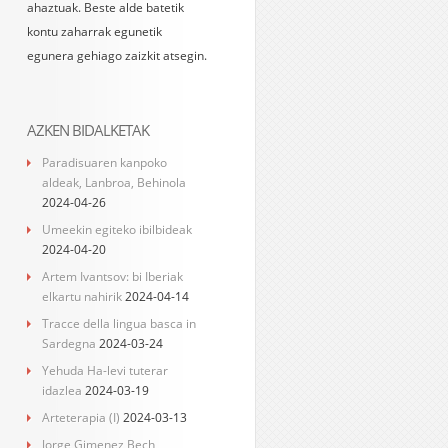
ahaztuak. Beste alde batetik
kontu zaharrak egunetik
egunera gehiago zaizkit atsegin.
AZKEN BIDALKETAK
Paradisuaren kanpoko
aldeak, Lanbroa, Behinola
2024-04-26
Umeekin egiteko ibilbideak
2024-04-20
Artem Ivantsov: bi Iberiak
elkartu nahirik
2024-04-14
Tracce della lingua basca in
Sardegna
2024-03-24
Yehuda Ha-levi tuterar
idazlea
2024-03-19
Arteterapia (I)
2024-03-13
Jorge Gimenez Bech