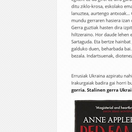
ditu ziklo-krosa, eskolako ema
lanuztea, aurtengo antxoak… 
mundu gerraren hasiera izan d
Gerra guztiak hasten dira izpi
hiltzeraino. Hor daude lehen 
Sartaguda. Eta bertze hainbat
galduko duen, beharbada bai. 
bezala. Indartsuenak, diotene
Errusiak Ukraina azpiratu nahi
Irakurgaiak badira gai horri b
gorria. Stalinen gerra Ukra