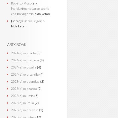
Roberto Moso
(e)k
Ihardukimenduaren teoria
chit hordigarria
bidalketan
Juan
(e)k
Berriz Irigoien
bidalketan
ARTXIBOAK
2024(e)ko apirila
(3)
2024(e)ko martxoa
(4)
2024(e)ko otsaila
(4)
2024(e)ko urtarrila
(4)
2023(e)ko abendua
(2)
2023(e)ko azaroa
(2)
2023(e)ko urria
(5)
2023(e)ko iraila
(2)
2023(e)ko abuztua
(1)
2023(e)ko uztaila
(2)