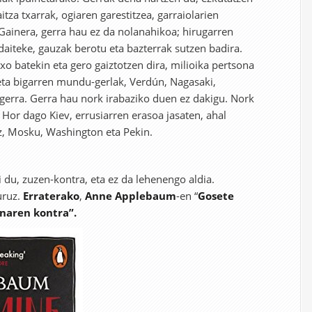
itza txarrak, ogiaren garestitzea, garraiolarien
Gainera, gerra hau ez da nolanahikoa; hirugarren
aiteke, gauzak berotu eta bazterrak sutzen badira.
txo batekin eta gero gaiztotzen dira, milioika pertsona
eta bigarren mundu-gerlak, Verdún, Nagasaki,
 gerra. Gerra hau nork irabaziko duen ez dakigu. Nork
Hor dago Kiev, errusiarren erasoa jasaten, ahal
z, Mosku, Washington eta Pekin.
 du, zuzen-kontra, eta ez da lehenengo aldia.
uruz.
Erraterako
,
Anne Applebaum
-en “
Gosete
inaren kontra”.