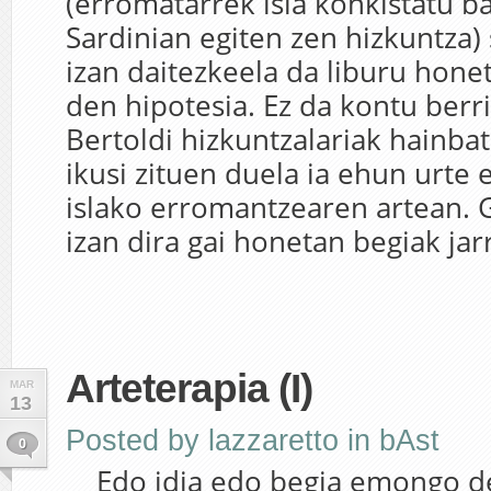
(erromatarrek isla konkistatu b
Sardinian egiten zen hizkuntza)
izan daitezkeela da liburu hone
den hipotesia. Ez da kontu berri
Bertoldi hizkuntzalariak hainbat
ikusi zituen duela ia ehun urte
islako erromantzearen artean. 
izan dira gai honetan begiak jarr
Arteterapia (I)
MAR
13
Posted by
lazzaretto
in
bAst
0
Edo idia edo begia emongo de