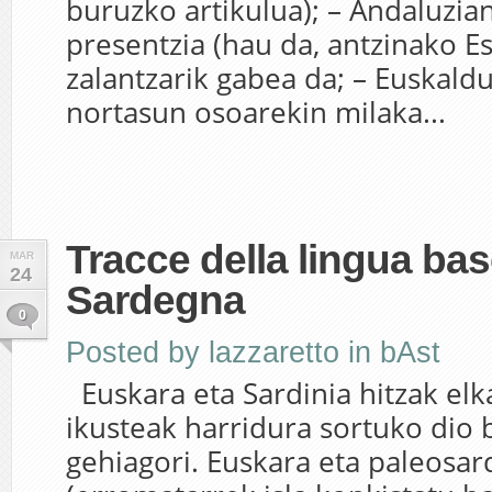
buruzko artikulua); – Andaluzi
presentzia (hau da, antzinako E
zalantzarik gabea da; – Euskald
nortasun osoarekin milaka...
Tracce della lingua bas
MAR
24
Sardegna
0
Posted by
lazzaretto
in
bAst
Euskara eta Sardinia hitzak el
ikusteak harridura sortuko dio 
gehiagori. Euskara eta paleosar