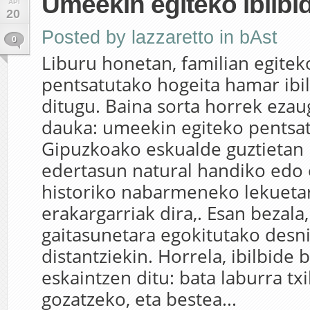
Umeekin egiteko ibilbi
API
20
Posted by
lazzaretto
in
bAst
0
Liburu honetan, familian egitek
pentsatutako hogeita hamar ibi
ditugu. Baina sorta horrek ezaug
dauka: umeekin egiteko pentsa
Gipuzkoako eskualde guztietan 
edertasun natural handiko edo
historiko nabarmeneko lekuetar
erakargarriak dira,. Esan bezala
gaitasunetara egokitutako desni
distantziekin. Horrela, ibilbide 
eskaintzen ditu: bata laburra tx
gozatzeko, eta bestea...