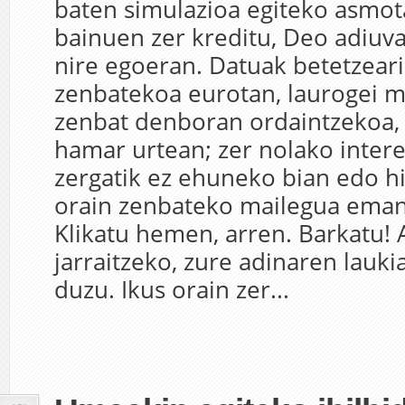
baten simulazioa egiteko asmota
bainuen zer kreditu, Deo adiuv
nire egoeran. Datuak betetzeari
zenbatekoa eurotan, laurogei mi
zenbat denboran ordaintzekoa
hamar urtean; zer nolako intere
zergatik ez ehuneko bian edo hi
orain zenbateko mailegua eman
Klikatu hemen, arren. Barkatu! 
jarraitzeko, zure adinaren lauki
duzu. Ikus orain zer...