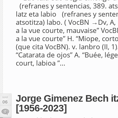
(refranes y sentencias, 389. at
latz eta labio (refranes y senten
atsotitza) labo. ( VocBN →Dv, A, 
a la vue courte, mauvaise” VocB
a la vue courte” H. “Miope, corto
(que cita VocBN). v. lanbro (II, 1)
“Catarata de ojos” A. “Buée, lége
court, labioa ”...
Jorge Gimenez Bech itz
MAR
06
[1956-2023]
0