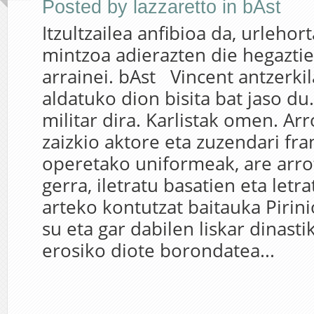
Posted by
lazzaretto
in
bAst
Itzultzailea anfibioa da, urlehor
mintzoa adierazten die hegaztie
arrainei. bAst Vincent antzerkila
aldatuko dion bisita bat jaso du
militar dira. Karlistak omen. Arr
zaizkio aktore eta zuzendari fra
operetako uniformeak, are arro
gerra, iletratu basatien eta letr
arteko kontutzat baitauka Piri
su eta gar dabilen liskar dinasti
erosiko diote borondatea...