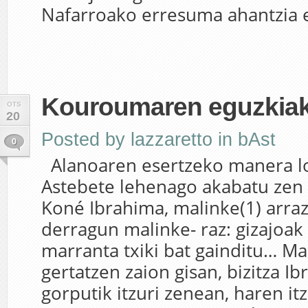
Nafarroako erresuma ahantzia et
Kouroumaren eguzkia
OTS
20
Posted by
lazzaretto
in
bAst
0
Alanoaren esertzeko manera l
Astebete lehenago akabatu zen
Koné Ibrahima, malinke(1) arraz
derragun malinke- raz: gizajoak
marranta txiki bat gainditu… Ma
gertatzen zaion gisan, bizitza I
gorputik itzuri zenean, haren itz