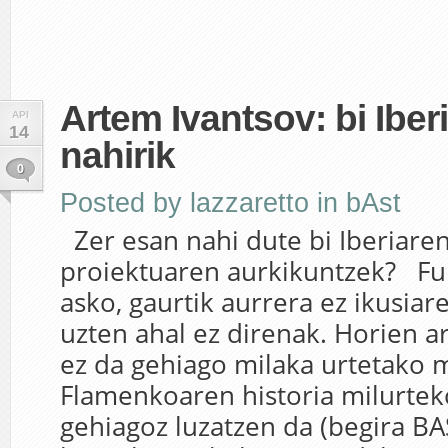
Artem Ivantsov: bi Iber
API
14
nahirik
0
Posted by
lazzaretto
in
bAst
Zer esan nahi dute bi Iberiare
proiektuaren aurkikuntzek? Fu
asko, gaurtik aurrera ez ikusiar
uzten ahal ez direnak. Horien ar
ez da gehiago milaka urtetako m
Flamenkoaren historia milurtek
gehiagoz luzatzen da (begira B