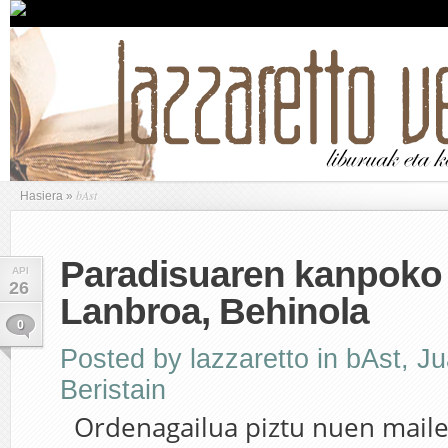
bAst
Hasiera
»
Paradisuaren kanpoko 
API
26
Lanbroa, Behinola
0
Posted by
lazzaretto
in
bAst
,
Ju
Beristain
Ordenagailua piztu nuen mail