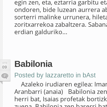
egin zen, eta, eztarria garbitu et
ondoren, bide luzean aurrera a
sorterri malinke urrunera, hilet
zoritxarrekoa zabaltzera. Saban
erdian galduriko...
Babilonia
OTS
09
Posted by
lazzaretto
in
bAst
0
Azaleko irudiaren egilea: Iman
Aranbarri (anaia) Babilonia zen
herri bat, Isaias profetak borti
zuena. Babilonia zen baserri bat