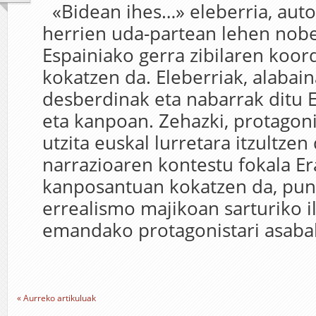
«Bidean ihes…» eleberria, auto
herrien uda-partean lehen nobe
Espainiako gerra zibilaren koo
kokatzen da. Eleberriak, alabain
desberdinak eta nabarrak ditu 
eta kanpoan. Zehazki, protagon
utzita euskal lurretara itzultzen
narrazioaren kontestu fokala E
kanposantuan kokatzen da, pun
errealismo majikoan sarturiko i
emandako protagonistari asabak
« Aurreko artikuluak