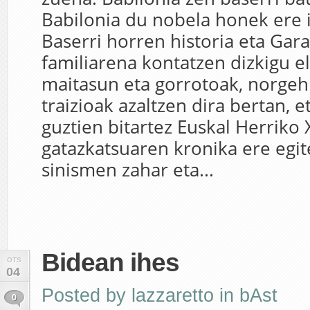
Babilonia du nobela honek ere 
Baserri horren historia eta Gar
familiarena kontatzen dizkigu e
maitasun eta gorrotoak, norgeh
traizioak azaltzen dira bertan, e
guztien bitartez Euskal Herriko
gatazkatsuaren kronika ere egit
sinismen zahar eta...
Bidean ihes
OTS
04
Posted by
lazzaretto
in
bAst
0