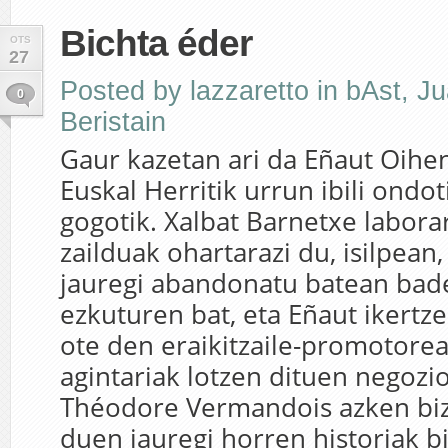
Bichta éder
OTS
27
Posted by
lazzaretto
in
bAst
,
Ju
0
Beristain
Gaur kazetan ari da Eñaut Oihen
Euskal Herritik urrun ibili ondoti
gogotik. Xalbat Barnetxe laborar
zailduak ohartarazi du, isilpean
jauregi abandonatu batean bad
ezkuturen bat, eta Eñaut ikertz
ote den eraikitzaile-promotorea
agintariak lotzen dituen negozio
Théodore Vermandois azken biz
duen jauregi horren historiak bi