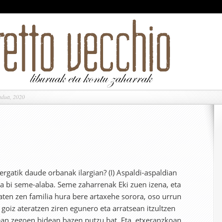
ndua, 2020
gatik daude orbanak ilargian? (I) Aspaldi-aspaldian
eta bi seme-alaba. Seme zaharrenak Eki zuen izena, eta
oaten zen familia hura bere artaxehe sorora, oso urrun
o goiz ateratzen ziren egunero eta arratsean itzultzen
tean zegoen bidean bazen putzu bat. Eta, etxeranzkoan,