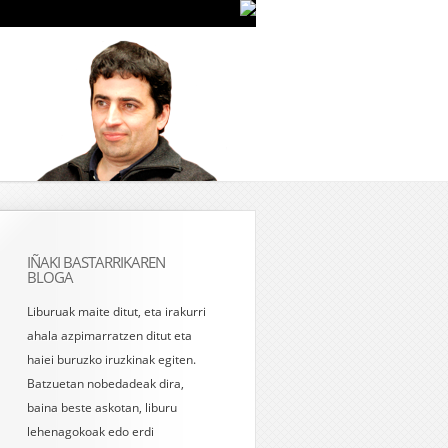
IÑAKI BASTARRIKAREN
BLOGA
Liburuak maite ditut, eta irakurri
ahala azpimarratzen ditut eta
haiei buruzko iruzkinak egiten.
Batzuetan nobedadeak dira,
baina beste askotan, liburu
lehenagokoak edo erdi