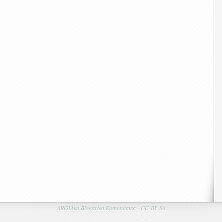
ARGIAko Blogarien Komunitatea -
CC-BY-SA