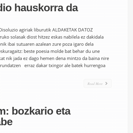
dio hauskorra da
 Disoluzio agiriak liburutik ALDAKETAK DATOZ
solasak diost hitzez eskas nabilela ez dakidala
enik ibai sutuaren azalean zure poza igaro dela
 eskuragaitz: beste poesia molde bat behar du une
kat nik jada ez dago hemen dena mintzo da baina nire
arrundatzen erraz dakar txingor ale batek hurrengoa
Read More
: bozkario eta
abe