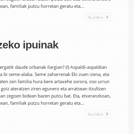
an, familiak putzu horretan geratu eta...
Read More
tzeko ipuinak
gatik daude orbanak ilargian? (I) Aspaldi-aspaldian
eta bi seme-alaba. Seme zaharrenak Eki zuen izena, eta
oaten zen familia hura bere artaxehe sorora, oso urrun
o goiz ateratzen ziren egunero eta arratsean itzultzen
tean zegoen bidean bazen putzu bat. Eta, etxeranzkoan,
an, familiak putzu horretan geratu eta...
Read More