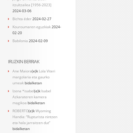
itzultzailea [1956-2023]
2024-03-06
Bichta éder
2024-02-27
Kouroumaren eguzkiak
2024-
02-20
Babilonia
2024-02-09
IRUZKIN BERRIAK
Ane Maiora
(e)k
Lola Viteri
margolaria eta gaurko
umeak
bidalketan
Izena *isabel
(e)k
Isabel
Azkarateren kamera
magikoa
bidalketan
ROBERTO
(e)k
Wyoming
Handia: “Rupturista nintzen
eta hala jarraitzen dut”
bidalketan