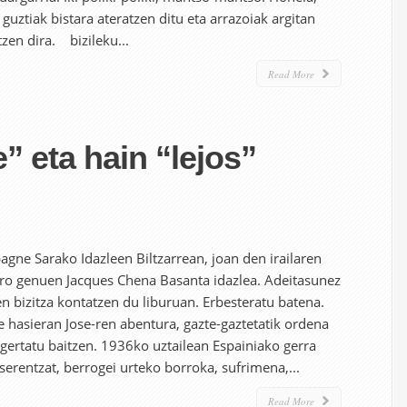
 guztiak bistara ateratzen ditu eta arrazoiak argitan
tzen dira. bizileku...
Read More
” eta hain “lejos”
agne Sarako Idazleen Biltzarrean, joan den irailaren
oro genuen Jacques Chena Basanta idazlea. Adeitasunez
en bizitza kontatzen du liburuan. Erbesteratu batena.
hasieran Jose-ren abentura, gazte-gaztetatik ordena
 gertatu baitzen. 1936ko uztailean Espainiako gerra
oserentzat, berrogei urteko borroka, sufrimena,...
Read More