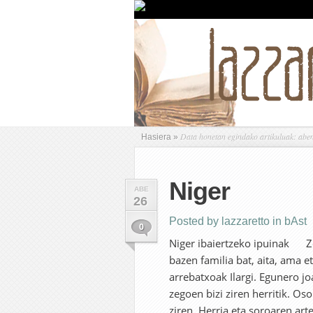
Data honetan egindako artikuluak: abe
Hasiera
»
Niger
ABE
26
Posted by
lazzaretto
in
bAst
0
Niger ibaiertzeko ipuinak Zer
bazen familia bat, aita, ama 
arrebatxoak Ilargi. Egunero j
zegoen bizi ziren herritik. Os
ziren. Herria eta soroaren ar