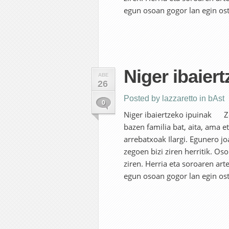
egun osoan gogor lan egin oste
Niger ibaier
ABE
26
Posted by
lazzaretto
in
bAst
0
Niger ibaiertzeko ipuinak Zer
bazen familia bat, aita, ama 
arrebatxoak Ilargi. Egunero j
zegoen bizi ziren herritik. Os
ziren. Herria eta soroaren ar
egun osoan gogor lan egin oste