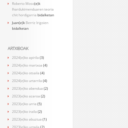
Roberto Moso
(e)k
Ihardukimenduaren teoria
chit hordigarria
bidalketan
Juan
(e)k
Berriz Irigoien
bidalketan
ARTXIBOAK
2024(e)ko apirila
(3)
2024(e)ko martxoa
(4)
2024(e)ko otsaila
(4)
2024(e)ko urtarrila
(4)
2023(e)ko abendua
(2)
2023(e)ko azaroa
(2)
2023(e)ko urria
(5)
2023(e)ko iraila
(2)
2023(e)ko abuztua
(1)
2023(e)ko uztaila
(2)