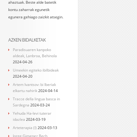
ahaztuak. Beste alde batetik
kontu zaharrak egunetik
egunera gehiago zaizkit atsegin.
AZKEN BIDALKETAK
Paradisuaren kanpoko
aldeak, Lanbroa, Behinola
2024-04-26
Umeekin egiteko ibilbideak
2024-04-20
Artem Ivantsov: bi Iberiak
elkartu nahirik
2024-04-14
Tracce della lingua basca in
Sardegna
2024-03-24
Yehuda Ha-levi tuterar
idazlea
2024-03-19
Arteterapia (I)
2024-03-13
Jorge Gimenez Bech