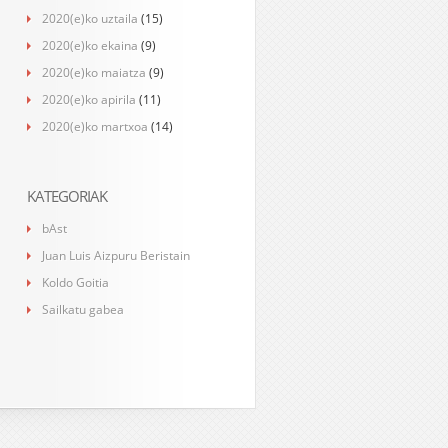
2020(e)ko uztaila
(15)
2020(e)ko ekaina
(9)
2020(e)ko maiatza
(9)
2020(e)ko apirila
(11)
2020(e)ko martxoa
(14)
KATEGORIAK
bAst
Juan Luis Aizpuru Beristain
Koldo Goitia
Sailkatu gabea