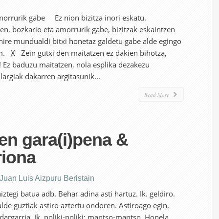
orrurik gabe Ez nion bizitza inori eskatu.
zen, bozkario eta amorrurik gabe, bizitzak eskaintzen
nire mundualdi bitxi honetaz galdetu gabe alde egingo
 X Zein gutxi den maitatzen ez dakien bihotza,
! Ez baduzu maitatzen, nola esplika dezakezu
ilargiak dakarren argitasunik...
Read More
en gara(i)pena &
riona
Juan Luis Aizpuru Beristain
b. Behar adina asti hartuz. Ik. geldiro.
alde guztiak astiro aztertu ondoren. Astiroago egin.
ndargarria. Ik. poliki-poliki; mantso-mantso. Honela,