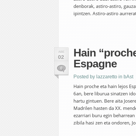
denborak, astiro-astiro, gauza
ipintzen. Astiro-astiro aurrera
Hain “proche
ABE
02
Espagne
0
Posted by
lazzaretto
in
bAst
Hain proche eta hain lejos Esp
6an, bere liburua sinatzen id
hartu gintuen. Bere aita Joser
Madrilen hasten da XX. mende 
ezarriari buru egin beharrean
zibila hasi zen eta ondoren, J