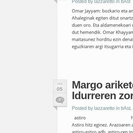
Posted by
lazzaretto
in
bAst
Omar Jayyam: bozkario eta am
Ahaleginak egiten ditut onart
duen oro. Eta aldamenekoari 
dut hemendik. Omar Khayyam.
maitasunez horditu ezin dena
eguzkiaren argi itsugarria eta 
Margo ariket
ABE
05
Idurreren zo
0
Posted by
lazzaretto
in
bAst
,
astiro hiztegi batua ad
Astiro hitz eginez. Arazoaren 
astiro-astiro adb. astiro-ren i