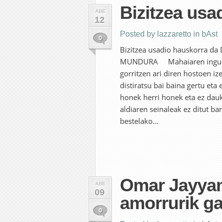
Bizitzea usa
ABE
12
Posted by
lazzaretto
in
bAst
0
Bizitzea usadio hauskorra da
MUNDURA Mahaiaren inguruko 
gorritzen ari diren hostoen iz
distiratsu bai baina gertu eta
honek herri honek eta ez dau
aldiaren seinaleak ez ditut b
bestelako...
Omar Jayyam
ABE
09
amorrurik g
0