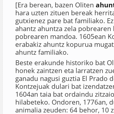
[Era berean, bazen Oliten
ahunt
hara uzten zituen bereak herrit
gutxienez pare bat familiako. E
ahantz ahuntza zela pobrearen b
pobrearen mandoa. 1605ean Ko
erabakiz ahuntz kopurua mugatu
ahuntz familiako.
Beste erakunde historiko bat O
honek zaintzen eta larratzen zu
ganadu nagusi guztia El Prado d
Kontzejuak dulari bat izendatze
1604an taia bat ordaindu zitzai
hilabeteko. Ondoren, 1776an, d
animalia zeuden: 64 behor, 10 z