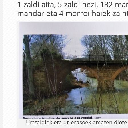
1 zaldi aita, 5 zaldi hezi, 132 
mandar eta 4 morroi haiek zain
Urtzaldiek eta ur-erasoek ematen diote