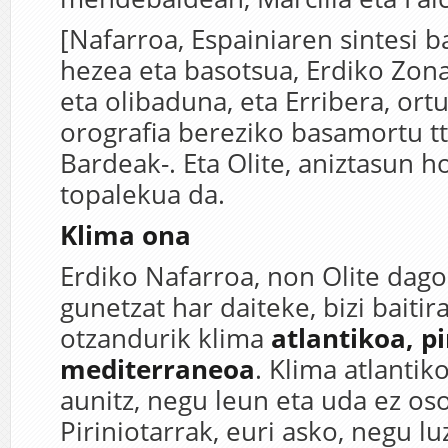
[Nafarroa, Espainiaren sintesi b
hezea eta basotsua, Erdiko Zona
eta olibaduna, eta Erribera, ort
orografia bereziko basamortu tt
Bardeak-. Eta Olite, aniztasun h
topalekua da.
Klima ona
Erdiko Nafarroa, non Olite dago
gunetzat har daiteke, bizi baitir
otzandurik klima
atlantikoa, pi
mediterraneoa
. Klima atlantik
aunitz, negu leun eta uda ez os
Piriniotarrak, euri asko, negu lu