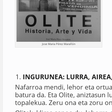
Jose Maria Pérez Marañón
INGURUNEA: LURRA, AIREA
Nafarroa mendi, lehor eta ortu
batura da. Eta Olite, aniztasun 
topalekua. Zeru ona eta zoru on