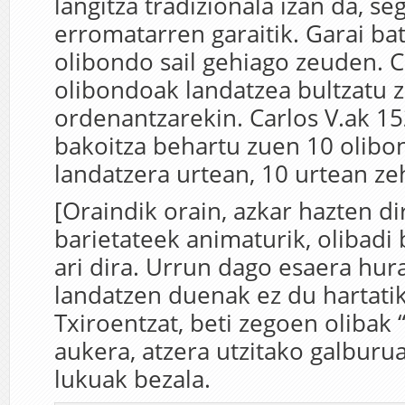
langitza tradizionala izan da, s
erromatarren garaitik. Garai ba
olibondo sail gehiago zeuden. Ca
olibondoak landatzea bultzatu 
ordenantzarekin. Carlos V.ak 15
bakoitza behartu zuen 10 olibo
landatzera urtean, 10 urtean ze
[Oraindik orain, azkar hazten d
barietateek animaturik, olibadi 
ari dira. Urrun dago esaera hur
landatzen duenak ez du hartatik
Txiroentzat, beti zegoen olibak
aukera, atzera utzitako galburu
lukuak bezala.