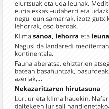
elurtsuak eta uda leunak. Medi
euria eskas –udaberri eta udazk
negu leun samarrak, izotz gutxi
lehorrak, oso beroak.
Klima
sanoa, lehorra
eta
leun
Nagusi da landaredi mediterra
kontinentala.
Fauna aberatsa, ehiztarien atseg
batean basahuntzak, basurdeak,
azeriak,…
Nekazaritzaren hirutasuna
Lur, ur eta klima hauekin, Nafa
daitekeen lur sail handienetako