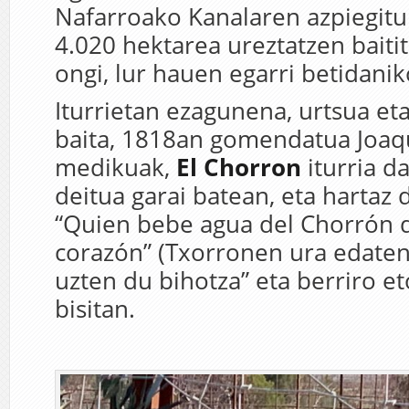
Nafarroako Kanalaren azpiegitu
4.020 hektarea ureztatzen baiti
ongi, lur hauen egarri betidanik
Iturrietan ezagunena, urtsua et
baita, 1818an gomendatua Joaq
medikuak,
El Chorron
iturria d
deitua garai batean, eta hartaz d
“Quien bebe agua del Chorrón d
corazón” (Txorronen ura edaten
uzten du bihotza” eta berriro et
bisitan.