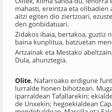
Olitek, klima sanoa du, lehorra 
mahasti, ereintza eta olibadien 
aitzi egiten dio ziertzoari, ezus
den gonbidatuari.
Zidakos ibaia, bertakoa, guztiz n
baina kunplitua, batzuetan men
Artzainak eta Mestako abeltzai
Dula, ahunztegia.
Olite
, Nafarroako erdigune fun
lurralde honen bihotzean. Muga
iparraldean Tafallarekin; ekiald
de Unxekin; hegoekialdean Capa
mendebaldean, Marcilla eta Fal