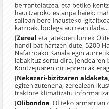
berrantolatzea, eta betiko kent
haurtzaroko estanpa haiek: maha
sailean bere inausteko igitaitxo
karroak, bodega aurrean ilada…
[
Zereal
eta jatekoen lurrek Olit
handi bat hartzen dute, 5200 H
Nafarroako Kanala egin aurreti
labakituz sortu dira, jendearen
Kontzejuaren diru-premiak erag
[
Nekazari-bizitzaren aldaketa
egiten zutenena, zerealean ikus
traktore klimatizatu informatiza
[
Olibondoa
, Oliteko armarrian