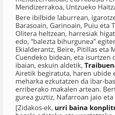
Mendizerrakoa, Untzueko Haitza
Bere ibilbide laburrean, igarotz
Barasoain, Garinoain, Puiu eta T
Olitera heltzean, harresiak higat
edo, “balezta bihurgunea” egite
Ekialderantz, Beire, Pitillas eta M
Cuendeko bidean, eta isurtzen d
ibaian, eskuin aldetik,
Traibuen
Airetik begiratuta, haren ubide 
meharka ezkutatzen da ibar-bas
erriberako makalen artean. Ber
gurea guztiz, Nafarroan jaio eta
[Zidakos-ek,
urri baina konplit