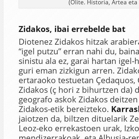
(Olite. Historia, Artea eta 
Zidakos, ibai errebelde bat
Diotenez Zidakos hitzak arabiera
“igel putzu” erran nahi du, baina
sinistu ala ez, garai hartan ige
guri eman zizkigun arren. Zidako
ertaraoko testuetan Çedaquos, 
Zidakos (ç hori z bihurtzen da) 
geografo askok Zidakos deitzen 
Zidakos-etik bereizteko.
Karras
jaiotzen da, biltzen dituelarik 
Leoz-eko errekastoen urak, Izk
mendizerrakoak, eta Albusia-ren