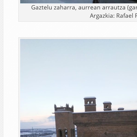
Gaztelu zaharra, aurrean arrautza (ga
Argazkia: Rafael Pe