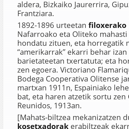
aldera, Bizkaiko Jaurerrira, Gip
Frantziara.
1892-1896 urteetan
filoxerako
Nafarroako eta Oliteko mahasti 
hondatu zituen, eta horregatik 
“amerikarrak” ekarri behar izan 
barietateetan txertatuta; eta h
zen egoera. Victoriano Flamari
Bodega Cooperativa Olitense ja
martxan 1911n, Espainiako leh
bat, eta haren atzetik sortu ze
Reunidos, 1913an.
[Mahats-biltzea mekanizatzen d
kosetxadorak
erabiltzeak ekar