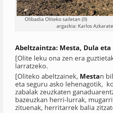
Olibadia Oliteko sai
argazkia: Karlos Azkarate
Abeltzaintza: Mesta, Dula et
[Olite leku ona zen era guztieta
larratzeko.
[Oliteko abeltzainek,
Mesta
n bi
eta seguru asko lehenagotik, kor
zabalak zeuzkaten ganaduarent
bazeuzkan herri-lurrak, mugarri
zituenak, herritarrek balia zitza