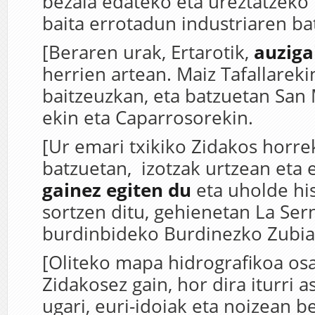
bezala edateko eta ureztatzeko 
baita errotadun industriaren ba
[Beraren urak, Ertarotik,
auziga
herrien artean. Maiz Tafallareki
baitzeuzkan, eta batzuetan San
ekin eta Caparrosorekin.
[Ur emari txikiko Zidakos horrek
batzuetan, izotzak urtzean eta 
gainez egiten du
eta uholde hi
sortzen ditu, gehienetan La Sern
burdinbideko Burdinezko Zubia
[Oliteko mapa hidrografikoa os
Zidakosez gain, hor dira iturri 
ugari, euri-idoiak eta noizean b