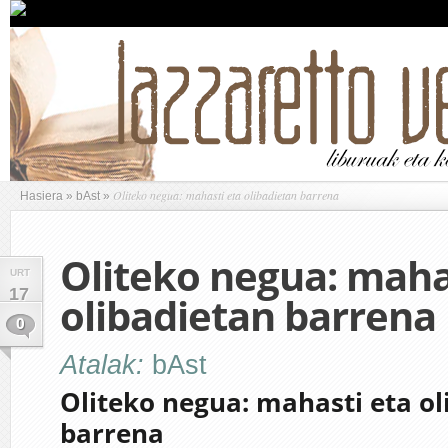
Oliteko negua: mahasti eta olibadietan barrena
Hasiera
»
bAst
»
Oliteko negua: maha
URT
17
olibadietan barrena
0
Atalak:
bAst
Oliteko negua: mahasti eta ol
barrena