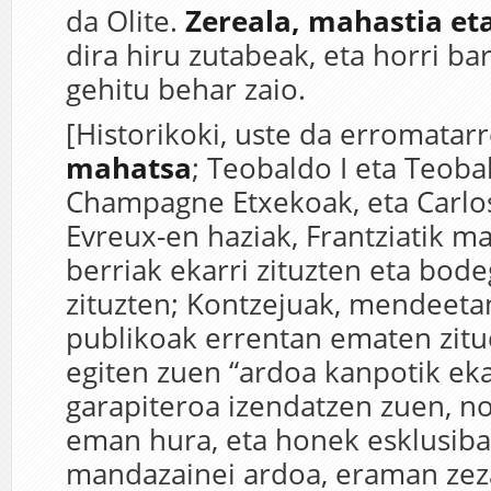
da Olite.
Zereala, mahastia et
dira hiru zutabeak, eta horri ba
gehitu behar zaio.
[Historikoki, uste da erromatarr
mahatsa
; Teobaldo I eta Teoba
Champagne Etxekoak, eta Carlos
Evreux-en haziak, Frantziatik m
berriak ekarri zituzten eta bode
zituzten; Kontzejuak, mendeeta
publikoak errentan ematen zit
egiten zuen “ardoa kanpotik eka
garapiteroa izendatzen zuen, n
eman hura, eta honek esklusiba
mandazainei ardoa, eraman ze