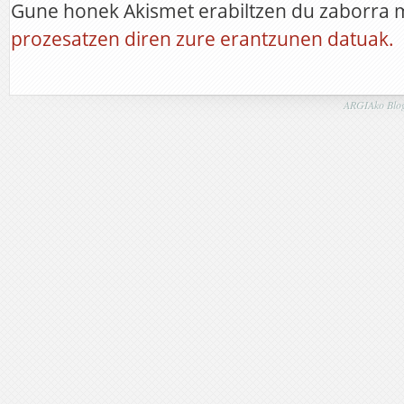
Gune honek Akismet erabiltzen du zaborra 
prozesatzen diren zure erantzunen datuak.
ARGIAko Blog