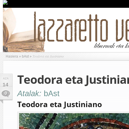
Teodora eta Justiniano
Hasiera
»
bAst
»
Teodora eta Justini
AZA
14
Atalak:
bAst
0
Teodora eta Justiniano