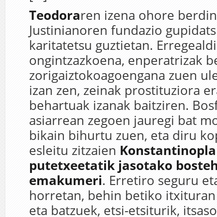
Teodora
ren izena ohore berdin
Justinianoren fundazio gupidats
karitatetsu guztietan. Erregeal
ongintzazkoena, enperatrizak b
zorigaiztokoagoengana zuen ul
izan zen, zeinak prostituziora e
behartuak izanak baitziren. Bos
asiarrean zegoen jauregi bat mo
bikain bihurtu zuen, eta diru k
esleitu zitzaien
Konstantinopla
putetxeetatik jasotako boste
emakumeri
. Erretiro seguru et
horretan, behin betiko itxituran
eta batzuek, etsi-etsiturik, itsa