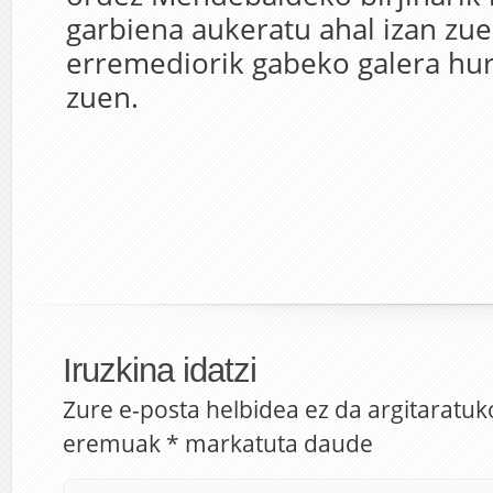
garbiena aukeratu ahal izan zue
erremediorik gabeko galera hur
zuen.
Iruzkina idatzi
Zure e-posta helbidea ez da argitaratuk
eremuak
*
markatuta daude