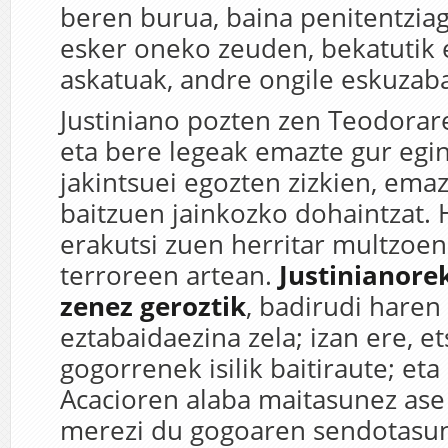
beren burua, baina penitentziag
esker oneko zeuden, bekatutik e
askatuak, andre ongile eskuzaba
Justiniano pozten zen Teodorar
eta bere legeak emazte gur egi
jakintsuei egozten zizkien, emaz
baitzuen jainkozko dohaintzat.
erakutsi zuen herritar multzoen
terroreen artean.
Justinianore
zenez geroztik
, badirudi haren 
eztabaidaezina zela; izan ere, et
gogorrenek isilik baitiraute; eta
Acacioren alaba maitasunez ase 
merezi du gogoaren sendotasuna