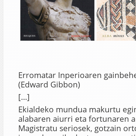
Erromatar Inperioaren gainbehe
(Edward Gibbon)
[…]
Ekialdeko mundua makurtu egin
alabaren aiurri eta fortunaren 
Magistratu seriosek, gotzain or