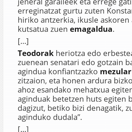
jeneral garaileek eta errege gat
erreginatzat gurtu zuten Konsta
hiriko antzerkia, ikusle askoren
kutsatua zuen
emagaldua
.
[…]
Teodorak
heriotza edo erbeste
zuenean senatari edo gotzain ba
agindua konfiantzazko
mezular
zitzaion, eta honen ardura bizk
ahoz esandako mehatxua egiten
aginduak betetzen huts egiten b
dagizut, betiko bizi denagatik, z
aginduko dudala”.
[…]