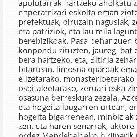
apolotarrak hartzeko aholkatu z
enperatrizari eskolta eman ziot
prefektuak, diruzain nagusiak, 
eta patriziok, eta lau mila lagun
berebizikoak. Pasa behar zuen 
konpondu zituzten, jauregi bat 
bera hartzeko, eta, Bitinia zeha
bitartean, limosna oparoak ema
elizetarako, monasterioetarako 
ospitaleetarako, zeruari eska zi
osasuna berreskura zezala. Az
eta hogeita laugarren urtean, e
hogeita bigarrenean, minbiziak 
zen, eta haren senarrak, aktor
ordez Mendebaldeko birjinarik