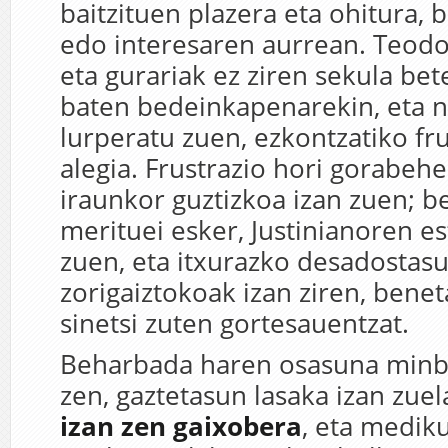
baitzituen plazera eta ohitura,
edo interesaren aurrean. Teodo
eta gurariak ez ziren sekula bet
baten bedeinkapenarekin, eta n
lurperatu zuen, ezkontzatiko fr
alegia. Frustrazio hori gorabehe
iraunkor guztizkoa izan zuen; b
merituei esker, Justinianoren e
zuen, eta itxurazko desadostas
zorigaiztokoak izan ziren, benet
sinetsi zuten gortesauentzat.
Beharbada haren osasuna minb
zen, gaztetasun lasaka izan zue
izan zen gaixobera
, eta medik