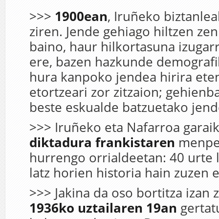
>>>
1900ean
, Iruñeko biztanle
ziren. Jende gehiago hiltzen zen
baino, haur hilkortasuna izugarr
ere, bazen hazkunde demografik
hura kanpoko jendea hirira ete
etortzeari zor zitzaion; gehienb
beste eskualde batzuetako jend
>>> Iruñeko eta Nafarroa garaik
diktadura frankistaren
menpe 
hurrengo orrialdeetan: 40 urte l
latz horien historia hain zuzen e
>>> Jakina da oso bortitza izan 
1936ko
uztailaren
19an
gertat