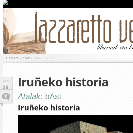
Iruñeko historia
Hasiera
»
bAst
»
Iruñeko historia
AZA
28
Atalak:
bAst
0
Iruñeko historia