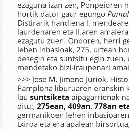
ezaguna izan zen, Ponpeioren hi
hortik dator gaur egungo
Pampl
Distirarik handiena I. mendear
laurdenaren eta II.aren amaier
ezagutu zuen. Ondoren, herri 
lehen inbasioak, 275. urtean ho
desegin eta suntsitu egin zuen, 
mendetako bizi-iraupenari ama
>>> Jose M. Jimeno Juriok, Histo
Pamplona liburuaren eranskin 
lau
suntsiketa
aipagarrienak 
ditu:,
275ean,
409an
,
778an
et
germanikoen lehen inbasioaren 
txiroa eta era apalean birsortua