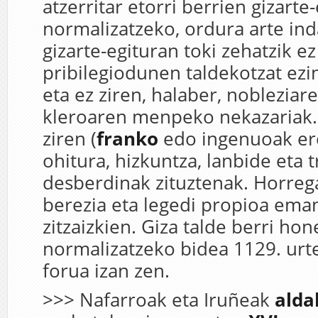
atzerritar etorri berrien gizarte
normalizatzeko, ordura arte in
gizarte-egituran toki zehatzik ez
pribilegiodunen taldekotzat ezin
eta ez ziren, halaber, nobleziar
kleroaren menpeko nekazariak.
ziren (
franko
edo ingenuoak ere
ohitura, hizkuntza, lanbide eta t
desberdinak zituztenak. Horrega
berezia eta legedi propioa ema
zitzaizkien. Giza talde berri ho
normalizatzeko bidea 1129. ur
forua izan zen.
>>> Nafarroak eta Iruñeak
alda