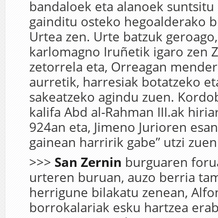
bandaloek eta alanoek suntsitu 
gainditu osteko hegoalderako b
Urtea zen. Urte batzuk geroago,
karlomagno Iruñetik igaro zen 
zetorrela eta, Orreagan mender
aurretik, harresiak botatzeko et
sakeatzeko agindu zuen. Kordo
kalifa Abd al-Rahman III.ak hiria
924an eta, Jimeno Jurioren esan
gainean harririk gabe” utzi zuen 
>>>
San
Zernin
burguaren forua
urteren buruan, auzo berria ta
herrigune bilakatu zenean, Alfo
borrokalariak esku hartzea era