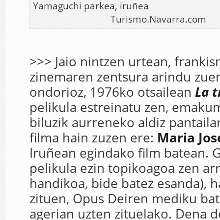
Yamaguchi parkea,
Turismo.Navarra.com
>>> Jaio nintzen urtean, franki
zinemaren zentsura arindu zuen
ondorioz, 1976ko otsailean
La
t
pelikula estreinatu zen, emaku
biluzik aurreneko aldiz pantail
filma hain zuzen ere:
Maria
Jos
Iruñean egindako film batean. G
pelikula ezin topikoagoa zen ar
handikoa, bide batez esanda), h
zituen, Opus Deiren mediku ba
agerian uzten zituelako. Dena d