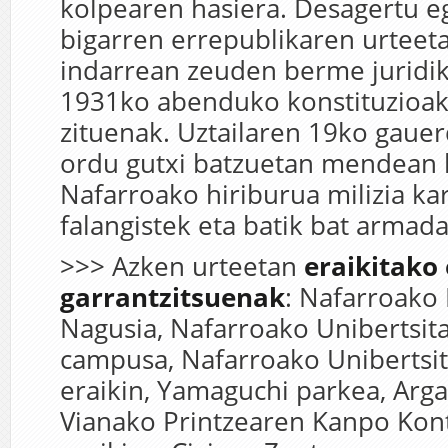
kolpearen hasiera. Desagertu eg
bigarren errepublikaren urteet
indarrean zeuden berme juridik
1931ko abenduko konstituzioa
zituenak. Uztailaren 19ko gauer
ordu gutxi batzuetan mendean 
Nafarroako hiriburua milizia kar
falangistek eta batik bat armada
>>> Azken urteetan
eraikitako
garrantzitsuenak
: Nafarroako 
Nagusia, Nafarroako Unibertsit
campusa, Nafarroako Unibertsit
eraikin, Yamaguchi parkea, Arga
Vianako Printzearen Kanpo Kon