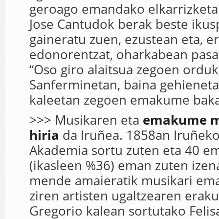
geroago emandako elkarrizketa
Jose Cantudok berak beste ikus
gaineratu zuen, ezustean eta, e
edonorentzat, oharkabean pasa
“Oso giro alaitsua zegoen ordu
Sanferminetan, baina gehieneta
kaleetan zegoen emakume baka
>>> Musikaren eta
emakume
m
hiria
da Iruñea. 1858an Iruñek
Akademia sortu zuten eta 40 
(ikasleen %36) eman zuten izena
mende amaieratik musikari ema
ziren artisten ugaltzearen eraku
Gregorio kalean sortutako Felis