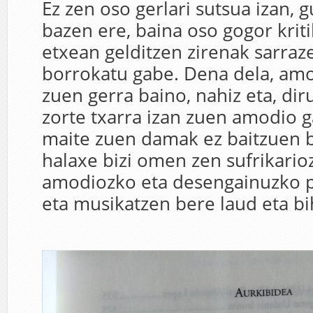
Ez zen oso gerlari sutsua izan, 
bazen ere, baina oso gogor kriti
etxean gelditzen zirenak sarra
borrokatu gabe. Dena dela, am
zuen gerra baino, nahiz eta, dir
zorte txarra izan zuen amodio g
maite zuen damak ez baitzuen b
halaxe bizi omen zen sufrikarioz
amodiozko eta desengainuzko 
eta musikatzen bere laud eta bi