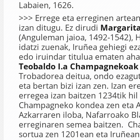
Labaien, 1626.
>>> Errege eta erreginen artean
izan ditugu. Ez dirudi
Margarit
(Anguleman jaioa, 1492-1542),
idatzi zuenak, Iruñea gehiegi ez
edo iruindar titulua ematen ahal
Teobaldo I.a Champagnekoak
Trobadorea deitua, ondo ezagut
eta bertan bizi izan zen. Izan e
erregea izan baitzen 1234tik hil
Champagneko kondea zen eta An
Azkarraren iloba, Nafarroako B
erreginaren semea baitzen. C
sortua zen 1201ean eta Iruñean