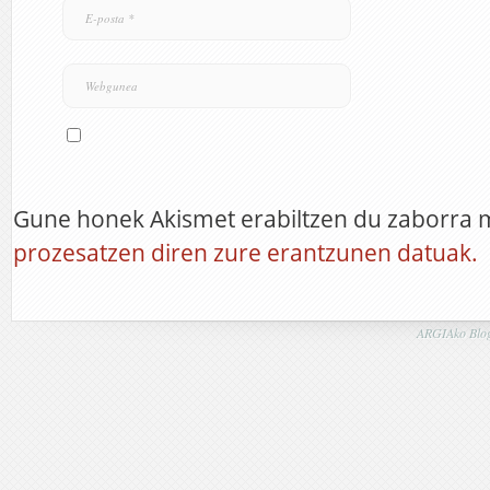
Gune honek Akismet erabiltzen du zaborra 
prozesatzen diren zure erantzunen datuak.
ARGIAko Blog