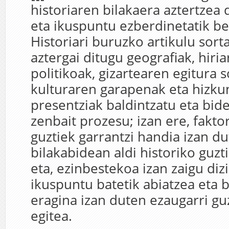
historiaren bilakaera aztertzea d
eta ikuspuntu ezberdinetatik be
Historiari buruzko artikulu sor
aztergai ditugu geografiak, hiri
politikoak, gizartearen egitura s
kulturaren garapenak eta hizku
presentziak baldintzatu eta bid
zenbait prozesu; izan ere, fakto
guztiek garrantzi handia izan d
bilakabidean aldi historiko guzt
eta, ezinbestekoa izan zaigu diz
ikuspuntu batetik abiatzea eta 
eragina izan duten ezaugarri gu
egitea.