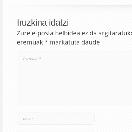
Iruzkina idatzi
Zure e-posta helbidea ez da argitaratuk
eremuak
*
markatuta daude