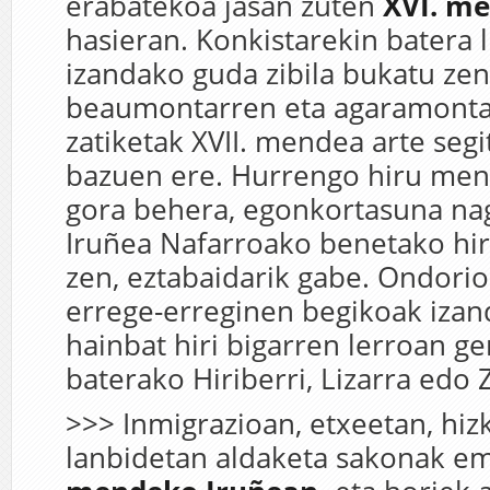
erabatekoa jasan zuten
XVI. m
hasieran. Konkistarekin batera 
izandako guda zibila bukatu zen
beaumontarren eta agaramonta
zatiketak XVII. mendea arte segi
bazuen ere. Hurrengo hiru men
gora behera, egonkortasuna nag
Iruñea Nafarroako benetako hir
zen, eztabaidarik gabe. Ondorio
errege-erreginen begikoak izan
hainbat hiri bigarren lerroan ge
baterako Hiriberri, Lizarra edo 
>>> Inmigrazioan, etxeetan, hiz
lanbidetan aldaketa sakonak e