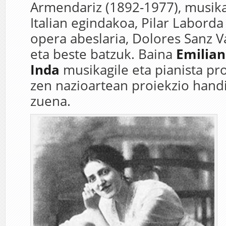
Armendariz (1892-1977), musika
Italian egindakoa, Pilar Labord
opera abeslaria, Dolores Sanz V
eta beste batzuk. Baina
Emilia
Inda
musikagile eta pianista pr
zen nazioartean proiekzio hand
zuena.