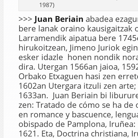
1987) unam
>>>
Juan
Beriain
abadea ezagun
bere lanak oraino kausigaitzak 
Larramendik aipatua bere 1745e
hirukoitzean, Jimeno Juriok egin
esker idazle honen nondik nor
dira. Utergan 1566an jaioa, 159
Orbako Etxaguen hasi zen erret
1602an Utergara itzuli zen arte;
1633an. Juan Beriain bi liburure
zen: Tratado de cómo se ha de o
en romance y bascuence, lengua
obispado de Pamplona, Iruñea: 
1621. Eta, Doctrina christiana, I