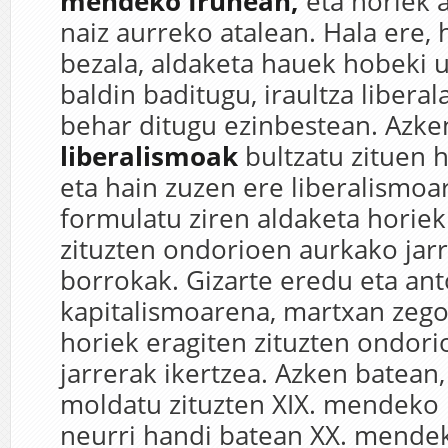
mendeko Iruñean,
eta horiek a
naiz aurreko atalean. Hala ere,
bezala, aldaketa hauek hobeki u
baldin baditugu, iraultza liberal
behar ditugu ezinbestean. Azke
liberalismoak
bultzatu zituen h
eta hain zuzen ere liberalismoa
formulatu ziren aldaketa horiek
zituzten ondorioen aurkako jarr
borrokak. Gizarte eredu eta ant
kapitalismoarena, martxan zego
horiek eragiten zituzten ondor
jarrerak ikertzea. Azken batean,
moldatu zituzten XIX. mendeko 
neurri handi batean XX. mendek