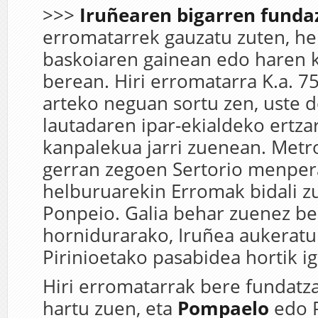
>>>
Iruñearen
bigarren funda
erromatarrek gauzatu zuten, he
baskoiaren gainean edo haren
berean. Hiri erromatarra K.a. 75
arteko neguan sortu zen, uste 
lautadaren ipar-ekialdeko ertz
kanpalekua jarri zuenean. Metr
gerran zegoen Sertorio menper
helburuarekin Erromak bidali z
Ponpeio. Galia behar zuenez be
hornidurarako, Iruñea aukeratu
Pirinioetako pasabidea hortik i
Hiri erromatarrak bere fundatza
hartu zuen, eta
Pompaelo
edo P