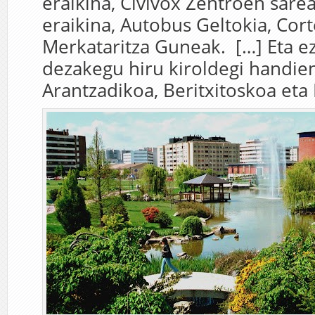
eraikina, Civivox Zentroen sarea
eraikina, Autobus Geltokia, Cort
Merkataritza Guneak. […] Eta ez
dezakegu hiru kiroldegi handien
Arantzadikoa, Beritxitoskoa eta