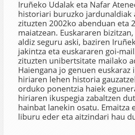
Iruñeko Udalak eta Nafar Atene
historiari buruzko jardunaldiak 
zituzten 2002ko abenduan eta 
maiatzean. Euskararen bizitzan,
aldiz seguru aski, baziren Iruñe
jakintza eta euskararen goi-mai
zituzten unibertsitate mailako a
Haiengana jo genuen euskaraz i
hiriaren lehen historia gauzatze
orduko ponentzia haiek egunera
hiriaren ikuspegia zabaltzen du
hainbat lanekin osatu. Emaitza
liburu eder eta aitzindari hau du