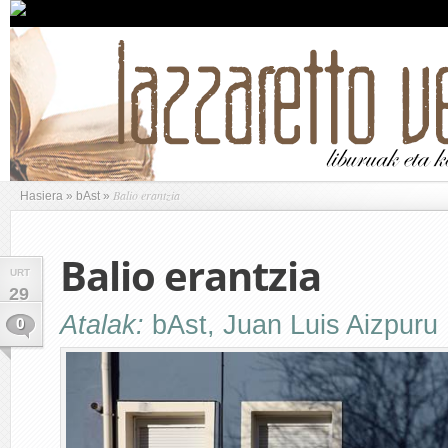
Balio erantzia
Hasiera
»
bAst
»
Balio erantzia
URT
29
Atalak:
bAst
,
Juan Luis Aizpuru 
0