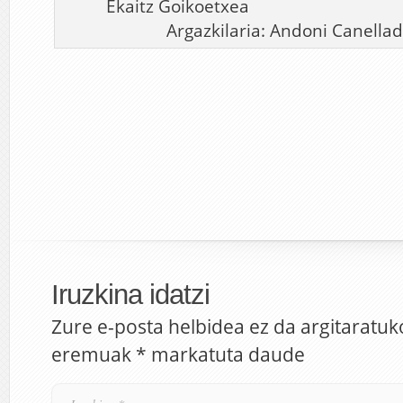
Ekaitz Goiko
Argazkilaria: Andoni Canellad
Iruzkina idatzi
Zure e-posta helbidea ez da argitaratuk
eremuak
*
markatuta daude