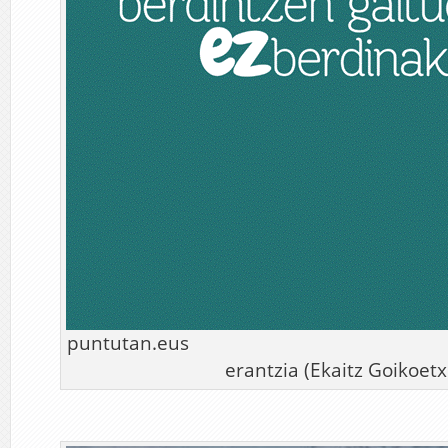
puntutan.eus
erantzia (Ekaitz Goikoetx