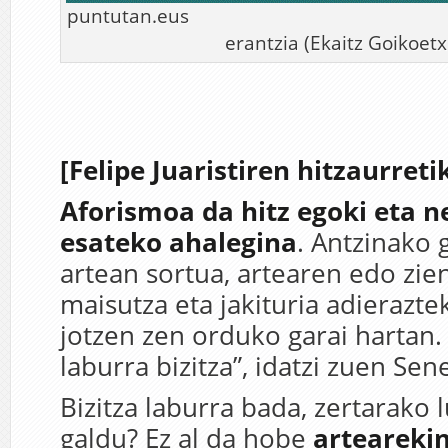
puntutan.eus
erantzia (Ekaitz Goikoetx
[Felipe Juaristiren hitzaurreti
Aforismoa da hitz egoki eta n
esateko ahalegina
. Antzinako 
artean sortua, artearen edo zie
maisutza eta jakituria adierazt
jotzen zen orduko garai hartan. 
laburra bizitza”, idatzi zuen Sen
Bizitza laburra bada, zertarako 
galdu? Ez al da hobe
arteareki