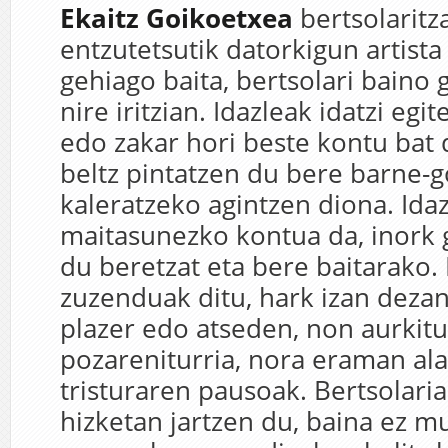
Ekaitz Goikoetxea
bertsolarit
entzutetsutik datorkigun artista
gehiago baita, bertsolari baino 
nire iritzian. Idazleak idatzi egi
edo zakar hori beste kontu bat 
beltz pintatzen du bere barne-
kaleratzeko agintzen diona. Ida
maitasunezko kontua da, inork 
du beretzat eta bere baitarako.
zuzenduak ditu, hark izan deza
plazer edo atseden, non aurkit
pozareniturria, nora eraman al
tristuraren pausoak. Bertsolari
hizketan jartzen du, baina ez 