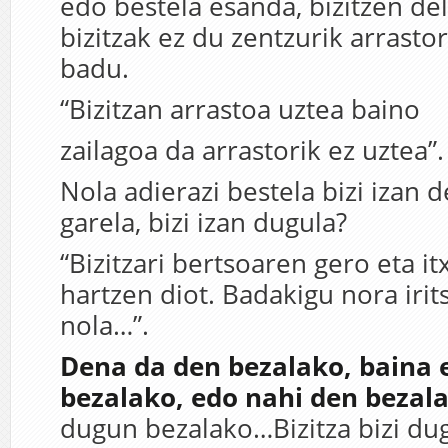
edo bestela esanda, bizitzen de
bizitzak ez du zentzurik arrasto
badu.
“Bizitzan arrastoa uztea baino
zailagoa da arrastorik ez uztea”.
Nola adierazi bestela bizi izan de
garela, bizi izan dugula?
“Bizitzari bertsoaren gero eta i
hartzen diot. Badakigu nora irit
nola…”.
Dena da den bezalako, baina 
bezalako, edo nahi den bezal
dugun bezalako…Bizitza bizi du