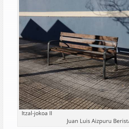
Itzal-jokoa II Arg
Juan Luis Aizpuru Berist