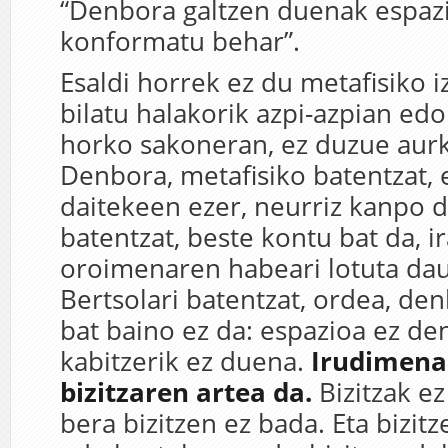
“Denbora galtzen duenak espaz
konformatu behar”.
Esaldi horrek ez du metafisiko i
bilatu halakorik azpi-azpian edo
horko sakoneran, ez duzue aurk
Denbora, metafisiko batentzat, 
daitekeen ezer, neurriz kanpo 
batentzat, beste kontu bat da, 
oroimenaren habeari lotuta dau
Bertsolari batentzat, ordea, de
bat baino ez da: espazioa ez de
kabitzerik ez duena.
Irudimena
bizitzaren artea da.
Bizitzak ez
bera bizitzen ez bada. Eta bizitz