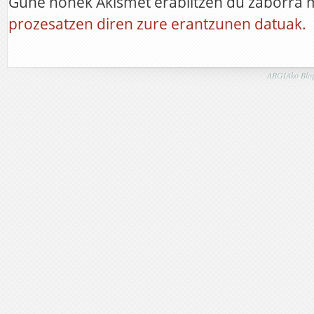
Gune honek Akismet erabiltzen du zaborra 
prozesatzen diren zure erantzunen datuak.
ARGIAko Blog