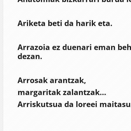
Ariketa beti da harik eta.
Arrazoia ez duenari eman beha
dezan.
Arrosak arantzak,
margaritak zalantzak…
Arriskutsua da loreei maitasu