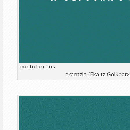
puntutan.eus
erantzia (Ekaitz Goikoetx