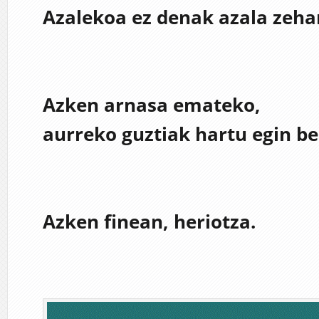
Azalekoa ez denak azala zeha
Azken arnasa emateko,
aurreko guztiak hartu egin be
Azken finean, heriotza.