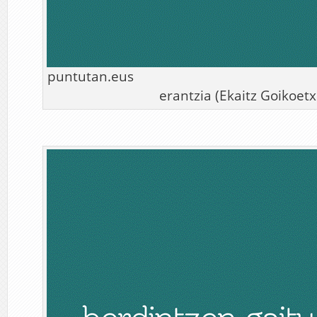
puntutan.eus
erantzia (Ekaitz Goikoetx