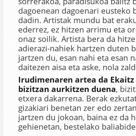
sorrerakoa, paradisukoa balitz b
dagoenean dagoenari eusteko ba
dadin. Artistak mundu bat eraku
ederrez, ez hitzen arrimu eta
onaz soilik. Artista bera da hit
adierazi-nahiek hartzen duten 
jartzen du, esan nahi eta esan n
daitezen aisa eta aske, nola zald
Irudimenaren artea da Ekaitz
bizitzan aurkitzen duena
, bizi
etxera dakarrena. Berak ezkuta
gizakiari benetan zer edo zertan
jartzen du jokoan, baina ez da h
gehienetan, bestelako baliabide