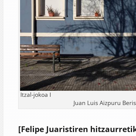
Itzal-jokoa I Arg
Juan Luis Aizpuru Beris
[Felipe Juaristiren hitzaurreti