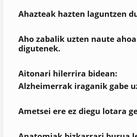
Ahazteak hazten laguntzen du
Aho zabalik uzten naute ahoa 
digutenek.
Aitonari hilerrira bidean:
Alzheimerrak iraganik gabe uz
Ametsei ere ez diegu lotara g
Anatomiak bizkarrari burua l