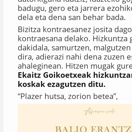
badugu, gero eta jarrera ezohi
dela eta dena san behar bada.
Bizitza kontraesanez josita dago
kontraesana delako. Hizkuntza g
dakidala, samurtzen, malgutzen 
dira, adierazi nahi dena zuzen 
ahaleginean. Hitzen mugak gure
Ekaitz Goikoetxeak hizkuntza
koskak ezagutzen ditu.
“Plazer hutsa, zorion betea”,