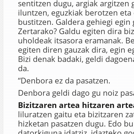
sentitzen dugu, argiak argitzen g
iluntzen, eguzkiak berotzen eta
bustitzen. Galdera gehiegi egin 
Zertarako? Galdu egiten dira bi
uholdeak itsasora eramanak. Be
egiten diren gauzak dira, egin e
Bizi denak badaki, geldi dagoen
da.
“Denbora ez da pasatzen.
Denbora geldi dago gu noiz pas
Bizitzaren artea hitzaren arte
liluratzen gaitu eta bizitzaren za
hizketan pasatzen dugu. Edo bu
datorkiguna idatziz, idazteko g