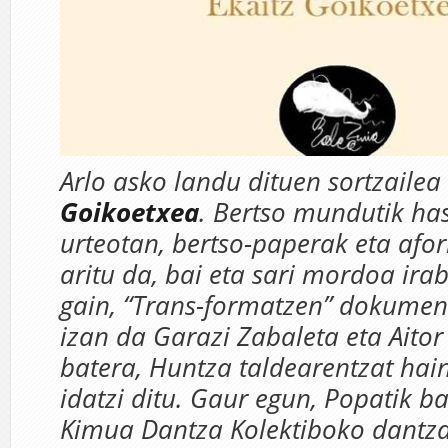
Arlo asko landu dituen sortzaile
Goikoetxea
. Bertso mundutik has
urteotan, bertso-paperak eta afo
aritu da, bai eta sari mordoa irab
gain, “Trans-formatzen” dokument
izan da Garazi Zabaleta eta Aito
batera, Huntza taldearentzat hain
idatzi ditu. Gaur egun, Popatik b
Kimua Dantza Kolektiboko dantza