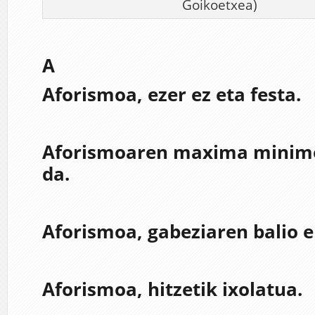
Goikoetxea)
A
Aforismoa, ezer ez eta festa.
Aforismoaren maxima minimo
da.
Aforismoa, gabeziaren balio e
Aforismoa, hitzetik ixolatua.