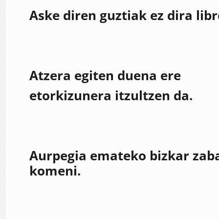
Aske diren guztiak ez dira lib
Atzera egiten duena ere
etorkizunera itzultzen da.
Aurpegia emateko bizkar zaba
komeni.