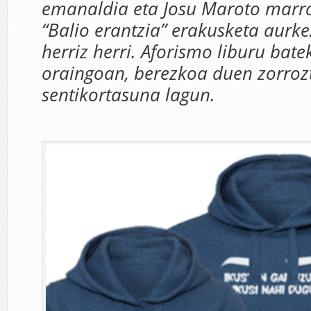
emanaldia eta Josu Maroto marra
“Balio erantzia” erakusketa aurke
herriz herri. Aforismo liburu bate
oraingoan, berezkoa duen zorroz
sentikortasuna lagun.