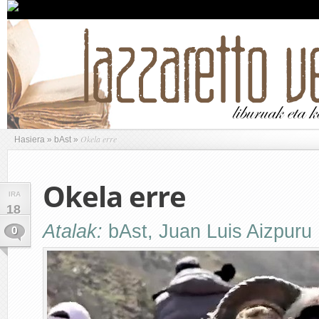
Okela erre
Hasiera
»
bAst
»
Okela erre
IRA
18
Atalak:
bAst
,
Juan Luis Aizpuru 
0