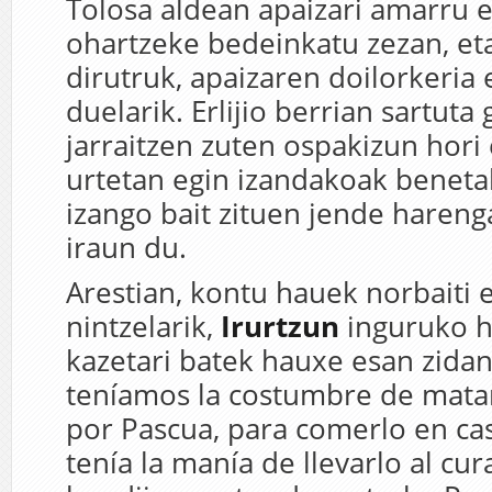
Tolosa aldean apaizari amarru e
ohartzeke bedeinkatu zezan, eta
dirutruk, apaizaren doilorkeria
duelarik. Erlijio berrian sartuta
jarraitzen zuten ospakizun hori 
urtetan egin izandakoak beneta
izango bait zituen jende hareng
iraun du.
Arestian, kontu hauek norbaiti e
nintzelarik,
Irurtzun
inguruko h
kazetari batek hauxe esan zidan
teníamos la costumbre de mata
por Pascua, para comerlo en cas
tenía la manía de llevarlo al cur