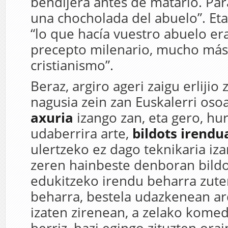
bendijera antes de matarlo. Par
una chocholada del abuelo”. Eta
“lo que hacía vuestro abuelo er
precepto milenario, mucho más
cristianismo”.
Beraz, argiro ageri zaigu erlijio
nagusia zein zan Euskalerri oso
axuria
izango zan, eta gero, hu
udaberrira arte,
bildots irendu
ulertzeko ez dago teknikaria iza
zeren hainbeste denboran bildot
edukitzeko irendu beharra zuten
beharra, bestela udazkenean ar
izaten zirenean, a zelako komed