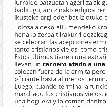
lurralde batzuetan ageri zaizki
baditugu, aintzinako erlijioa zer
ikusteko argi eder bat iziotuko 
Tolosa aldeko XIII. mendeko kr
honako zerbait irakurri dezakeg
se celebran las acepciones ermi
tanto cristianos viejos, como cr
Estos últimos tienen una extra
llevan un
carnero atado a una
colocan fuera de la ermita pero a
oficiante hasta al menos termina
Luego, cuando termina la funci
marchado los cristianos viejos, 
una hoguera y lo comen dentro 