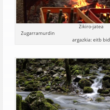
Zikiro-jatea
Zugarram
argazkia: eitb bid