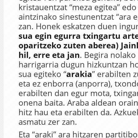
kristauentzat “meza egitea” edo
aintzinako sinestunentzat “ara e
zan. Honek eskatzen duen ingur
sua egin egurra txingartu arte
oparitzeko zuten aberea) Jain
hil, erre eta jan
. Begira nolako
harrigarria dugun hizkuntzan h
sua egiteko “
arakia
” erabilten 
eta ez enborra (anporra), txond
erabilten dan egur mota, txinga
onena baita. Araba aldean orain
hitz hau eta erabilten da. Azkue
asmatu zer zan.
Eta “araki” ara hitzaren partitib