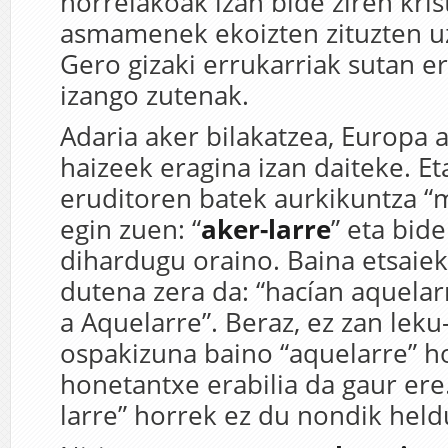
horrelakoak izan bide ziren kri
asmamenek ekoizten zituzten u
Gero gizaki errukarriak sutan e
izango zutenak.
Adaria aker bilakatzea, Europa a
haizeek eragina izan daiteke. E
eruditoren batek aurkikuntza “m
egin zuen: “
aker-larre
” eta bid
dihardugu oraino. Baina etsaiek
dutena zera da: “hacían aquelarr
a Aquelarre”. Beraz, ez zan leku
ospakizuna baino “aquelarre” ho
honetantxe erabilia da gaur ere.
larre” horrek ez du nondik held