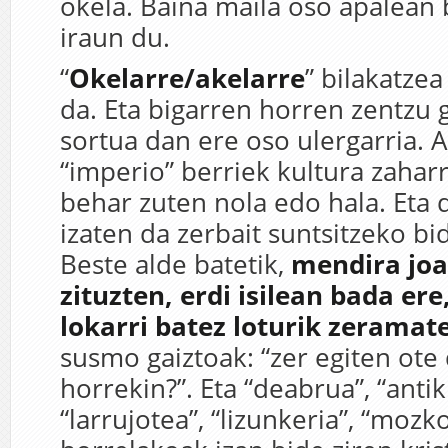
okela. Baina maila oso apalean b
iraun du.
“
Okelarre/akelarre
” bilakatze
da. Eta bigarren horren zentzu 
sortua dan ere oso ulergarria. A
“imperio” berriek kultura zahar
behar zuten nola edo hala. Eta 
izaten da zerbait suntsitzeko bi
Beste alde batetik,
mendira joa
zituzten, erdi isilean bada ere,
lokarri batez loturik zeramat
susmo gaiztoak: “zer egiten ot
horrekin?”. Eta “deabrua”, “antik
“larrujotea”, “lizunkeria”, “mozk