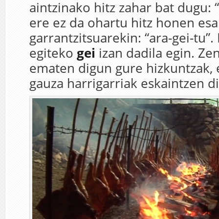
aintzinako hitz zahar bat dugu: “
ere ez da ohartu hitz honen esa
garrantzitsuarekin: “ara-gei-tu”.
egiteko
gei
izan dadila egin. Ze
ematen digun gure hizkuntzak, 
gauza harrigarriak eskaintzen d