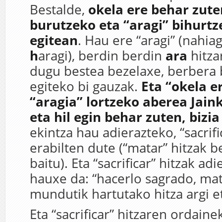
Bestalde,
okela ere behar zute
burutzeko eta “aragi” bihurtz
egitean
. Hau ere “aragi” (nahi
h
aragi), berdin berdin
ara
hitza
dugu bestea bezelaxe, berbera b
egiteko bi gauzak.
Eta “okela e
“aragia” lortzeko aberea Jaink
eta hil egin behar zuten, bizi
ekintza hau adierazteko, “sacrifi
erabilten dute (“matar” hitzak b
baitu). Eta “sacrificar” hitzak ad
hauxe da: “hacerlo sagrado, matá
mundutik hartutako hitza argi et
Eta “sacrificar” hitzaren ordain