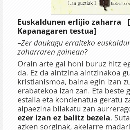
Euskaldunen erlijio zaharra
Kapanagaren testua]
–Zer daukagu erraiteko euskaldun
zaharraren gainean?
Orain arte gai honi buruz hitz e
da. Ez da aintzina aintzinakoa g
kristianismoa, baina egin izan 
erabatekoa izan zan. Eta beste 
estalia eta kondenatua geratu z
aipaezina bilakatu zan aurrerag
ezer izan ez balitz bezela
. Sut
azken sorginak, akelarre madari