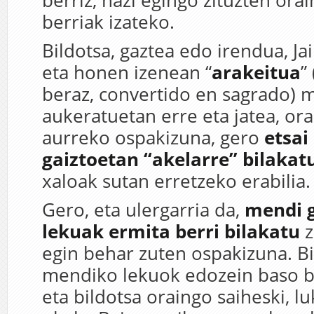
berriz, hazi egingo zituzten orai
berriak izateko.
Bildotsa, gaztea edo irendua, Ja
eta honen izenean “
arakeitua
”
beraz, convertido en sagrado) 
aukeratuetan erre eta jatea, o
aurreko ospakizuna, gero
etsai
gaiztoetan “akelarre” bilakat
xaloak sutan erretzeko erabilia.
Gero, eta ulergarria da,
mendi 
lekuak ermita berri bilakatu
z
egin behar zuten ospakizuna. B
mendiko lekuok edozein baso bi
eta bildotsa oraingo saiheski, l