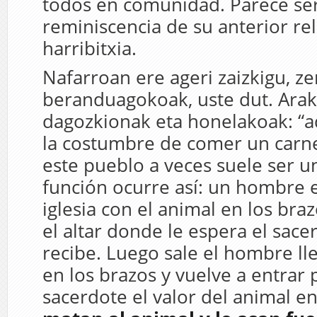
todos en comunidad. Parece se
reminiscencia de su anterior rel
harribitxia.
Nafarroan ere ageri zaizkigu, ze
beranduagokoak, uste dut. Araki
dagozkionak eta honelakoak: “a
la costumbre de comer un carne
este pueblo a veces suele ser un
función ocurre así: un hombre e
iglesia con el animal en los bra
el altar donde le espera el sace
recibe. Luego sale el hombre ll
en los brazos y vuelve a entrar 
sacerdote el valor del animal e