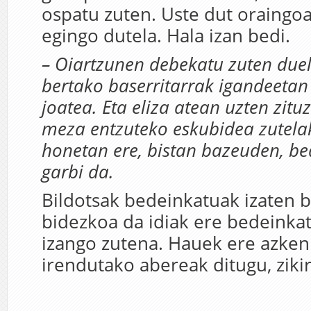
ospatu zuten. Uste dut oraingo
egingo dutela. Hala izan bedi.
– Oiartzunen debekatu zuten duel
bertako baserritarrak igandeetan 
joatea. Eta eliza atean uzten zituz
meza entzuteko eskubidea zutela
honetan ere, bistan bazeuden, be
garbi da.
Bildotsak bedeinkatuak izaten b
bidezkoa da idiak ere bedeinkat
izango zutena. Hauek ere azken
irendutako abereak ditugu, ziki