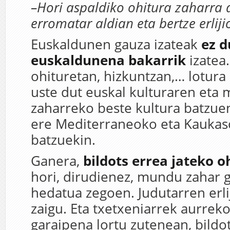
–Hori aspaldiko ohitura zaharra 
erromatar aldian eta bertze erlij
Euskaldunen gauza izateak
ez d
euskaldunena bakarrik
izatea.
ohituretan, hizkuntzan,… lotura
uste dut euskal kulturaren eta
zaharreko beste kultura batzuen
ere Mediterraneoko eta Kaukas
batzuekin.
Ganera,
bildots errea jateko o
hori, dirudienez, mundu zahar 
hedatua zegoen. Judutarren erli
zaigu. Eta txetxeniarrek aurrek
garaipena lortu zutenean, bildo