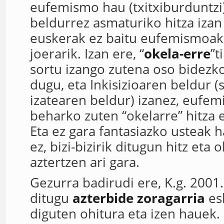
eufemismo hau (txitxiburduntzi)
beldurrez asmaturiko hitza izan
euskerak ez baitu eufemismoak
joerarik. Izan ere, “
okela-erre
”t
sortu izango zutena oso bidezk
dugu, eta Inkisizioaren beldur (
izatearen beldur) izanez, eufe
beharko zuten “okelarre” hitza e
Eta ez gara fantasiazko usteak h
ez, bizi-bizirik ditugun hitz eta 
aztertzen ari gara.
Gezurra badirudi ere, K.g. 2001.
ditugu
azterbide zoragarria
es
diguten ohitura eta izen hauek.