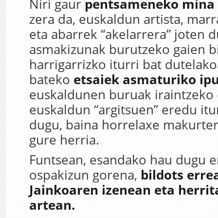
Niri gaur
pentsameneko mina
zera da, euskaldun artista, marra
eta abarrek “akelarrera” joten 
asmakizunak burutzeko gaien bi
harrigarrizko iturri bat dutelak
bateko
etsaiek asmaturiko ipu
euskaldunen buruak iraintzeko 
euskaldun “argitsuen” eredu itur
dugu, baina horrelaxe makurter
gure herria.
Funtsean, esandako hau dugu er
ospakizun gorena,
bildots erre
Jainkoaren izenean eta herrit
artean.