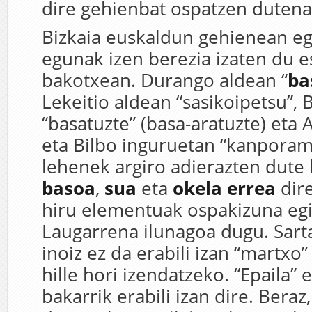
dire gehienbat ospatzen dutena
Bizkaia euskaldun gehienean eg
egunak izen berezia izaten du 
bakotxean. Durango aldean “
ba
Lekeitio aldean “sasikoipetsu”,
“basatuzte” (basa-aratuzte) eta A
eta Bilbo inguruetan “kanporam
lehenek argiro adierazten dute 
basoa
,
sua
eta
okela errea
dir
hiru elementuak ospakizuna egi
Laugarrena ilunagoa dugu. Sart
inoiz ez da erabili izan “martxo
hille hori izendatzeko. “Epaila” 
bakarrik erabili izan dire. Beraz