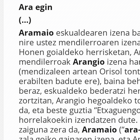
Ara egin
(…)
Aramaio
eskualdearen izena ba
nire ustez mendilerroaren izen
Honen goialdeko herrisketan, A
mendilerroak
Arangio
izena ha
(mendizaleen artean Orisol ton
erabilten badute ere), baina be
beraz, eskualdeko bederatzi her
zortzitan, Arangio hegoaldeko t
da, eta beste guztia “Etxaguengo
horrelakoekin izendatzen dute. 
zaiguna zera da,
Aramaio
(“
ara
zala goiko gainaren izena, eta A