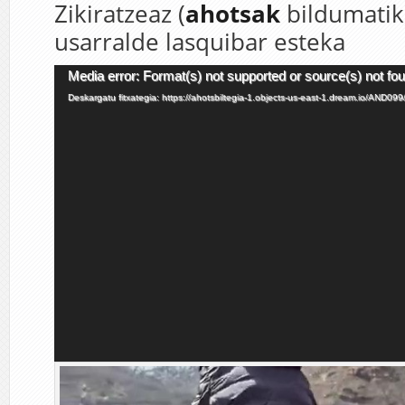
Zikiratzeaz (
ahotsak
bildumatik)
usarralde lasquibar esteka
Bideo
Media error: Format(s) not supported or source(s) not fo
erreproduzigailua
Deskargatu fitxategia: https://ahotsbiltegia-1.objects-us-east-1.dream.io/AN