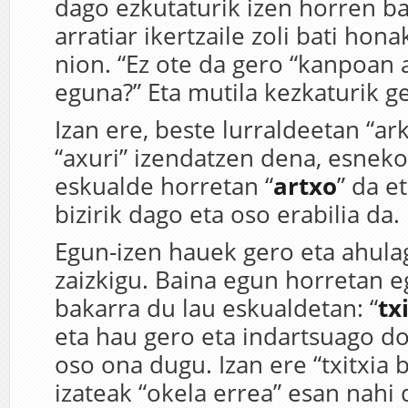
dago ezkutaturik izen horren ba
arratiar ikertzaile zoli bati hon
nion. “Ez ote da gero “kanpoan 
eguna?” Eta mutila kezkaturik g
Izan ere, beste lurraldeetan “a
“axuri” izendatzen dena, esneko 
eskualde horretan “
artxo
” da e
bizirik dago eta oso erabilia da
Egun-izen hauek gero eta ahula
zaizkigu. Baina egun horretan e
bakarra du lau eskualdetan: “
tx
eta hau gero eta indartsuago do
oso ona dugu. Izan ere “txitxia 
izateak “okela errea” esan nahi 