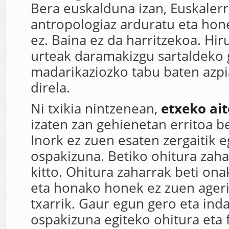
Bera euskalduna izan, Euskalerri
antropologiaz arduratu eta hone
ez. Baina ez da harritzekoa. Hir
urteak daramakizgu sartaldeko
madarikaziozko tabu baten azp
direla.
Ni txikia nintzenean,
etxeko ai
izaten zan gehienetan erritoa b
Inork ez zuen esaten zergaitik e
ospakizuna. Betiko ohitura zaha
kitto. Ohitura zaharrak beti ona
eta honako honek ez zuen ageri
txarrik. Gaur egun gero eta ind
ospakizuna egiteko ohitura eta 