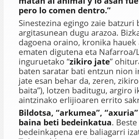
matan al animal y lo asan fuer
pero lo comen dentro.”
Sinestezina egingo zaie batzuri
argitasunean dugu arazoa. Bizka
dagoena oraino, kronika hauek 
ematen digutena eta Nafarroa/
inguruetako “
zikiro jate
” ohitu
baten saratar bati entzun nion ir
jate esan behar da, zeren, zikir
baita”), lotzen baditugu, argiro
aintzinako erlijioaren errito sak
Bildotsa, “arkumea”, “axuria”
baina beti bedeinkatua
. Beste 
bedeinkapena ere baliagarri izat