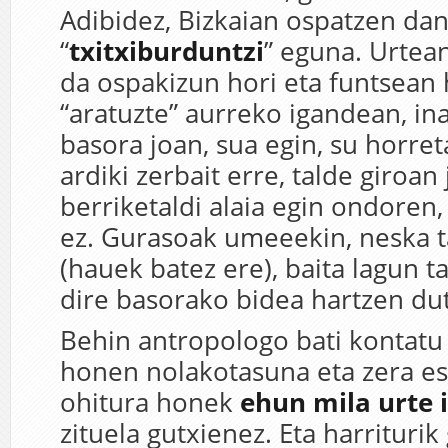
Adibidez, Bizkaian ospatzen da
“
txitxiburduntzi
” eguna. Urtea
da ospakizun hori eta funtsean
“aratuzte” aurreko igandean, in
basora joan, sua egin, su horret
ardiki zerbait erre, talde giroan 
berriketaldi alaia egin ondoren,
ez. Gurasoak umeeekin, neska 
(hauek batez ere), baita lagun t
dire basorako bidea hartzen du
Behin antropologo bati kontatu
honen nolakotasuna eta zera es
ohitura honek
ehun mila urte 
zituela gutxienez. Eta harriturik