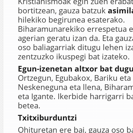
Kristianismoak egin zuen eraba
bortitzean, gauza batzuk
asimil
hilekiko begirunea esaterako.
Biharamunarekiko errespetua e
agerian geratu izan da. Eta gau
oso baliagarriak ditugu lehen i
zentzuzko ikuspegi bat izateko.
Egun-izenetan altxor bat dug
Ortzegun, Egubakox, Bariku eta O
Neskeneguna eta llena, Bihara
eta Igante. Ikerbide harrigarri ba
betea.
Txitxiburduntzi
Ohituretan ere bai, gauza oso b