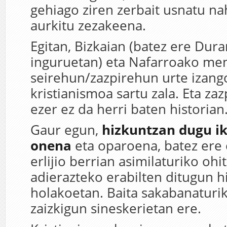
gehiago ziren zerbait usnatu na
aurkitu zezakeena.
Egitan, Bizkaian (batez ere Dur
inguruetan) eta Nafarroako men
seirehun/zazpirehun urte izang
kristianismoa sartu zala. Eta za
ezer ez da herri baten historian
Gaur egun,
hizkuntzan dugu ik
onena
eta oparoena, batez ere 
erlijio berrian asimilaturiko oh
adierazteko erabilten ditugun h
holakoetan. Baita sakabanaturi
zaizkigun sineskerietan ere.