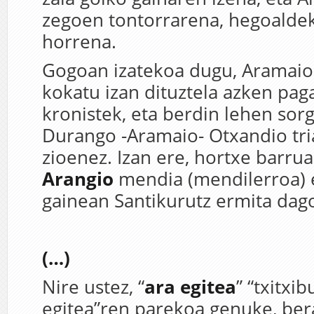
zegoen tontorrarena, hegoalde
horrena.
Gogoan izatekoa dugu, Aramaio
kokatu izan dituztela azken pa
kronistek, eta berdin lehen sorg
Durango -Aramaio- Otxandio tri
zioenez. Izan ere, hortxe barru
Arangio
mendia (mendilerroa) 
gainean Santikurutz ermita dag
(…)
Nire ustez, “
ara egitea
” “txitxi
egitea”ren parekoa genuke, ber