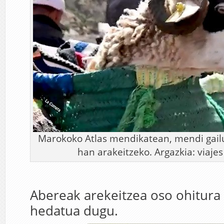
Marokoko Atlas mendikatean, mendi gail
han arakeitzeko. Argazkia: viaje
Abereak arekeitzea oso ohitura 
hedatua dugu.