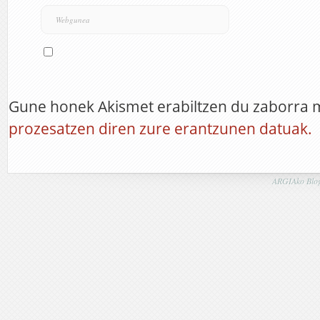
Gune honek Akismet erabiltzen du zaborra 
prozesatzen diren zure erantzunen datuak.
ARGIAko Blog