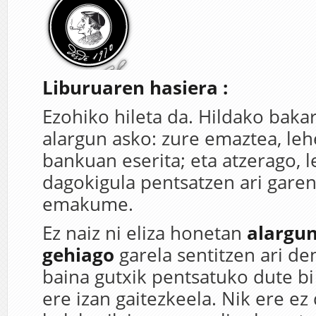
Liburuaren hasiera :
Ezohiko hileta da. Hildako baka
alargun asko: zure emaztea, leh
bankuan eserita; eta atzerago, l
dagokigula pentsatzen ari garen
emakume.
Ez naiz ni eliza honetan
alargun
gehiago
garela sentitzen ari den
baina gutxik pentsatuko dute b
ere izan gaitezkeela. Nik ere ez