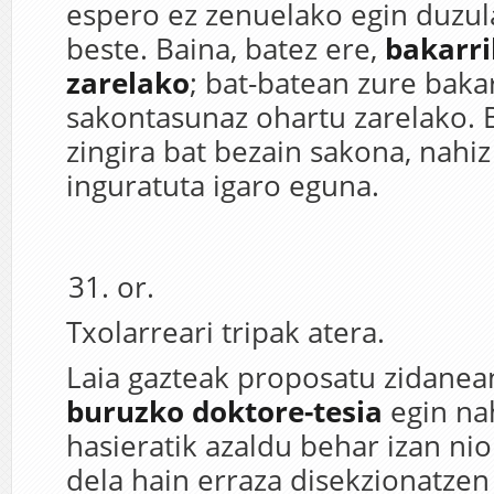
espero ez zenuelako egin duzul
beste. Baina, batez ere,
bakarri
zarelako
; bat-batean zure bak
sakontasunaz ohartu zarelako. 
zingira bat bezain sakona, nahiz
inguratuta igaro eguna.
or.
Txolarreari tripak atera.
Laia gazteak proposatu zidane
buruzko doktore-tesia
egin nah
hasieratik azaldu behar izan ni
dela hain erraza disekzionatzen