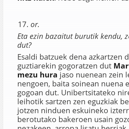
or.
Eta ezin bazaitut burutik kendu, 
dut?
Esaldi batzuek dena azkartzen 
guztiarekin gogoratzen dut
Mar
mezu hura
jaso nuenean zein 
nengoen, baita soinean nuena e
gogoan dut. Unibertsitateko ni
leihotik sartzen zen eguzkiak b
jotzen ninduen eskuineko izterr
berotutako bakeroen usain goz
nezakeen, arropa lisatu berriak