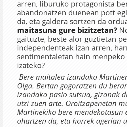
arren, liburuko protagonista be
abandonatzen duenean pott egi
da, eta galdera sortzen da ordu
maitasuna gure bizitzetan?
No
gaituzte, beste alor guztietan p
independenteak izan arren, ha
sentimentaletan hain menpeko e
izateko?
Bere maitalea izandako Martinen
Olga. Bertan gogoratzen du berar
izandako pasio sutsua, gizonak d
utzi zuen arte. Oroitzapenetan mu
Martinekiko bere mendekotasun 
ohartzen da, eta horrek agerian u