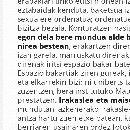
erabakiari tinko eutsi nionean 
eztabaidak kenduta, baketsua i
sexua ere ordenatua; ordenatue
bizitza bezala. Konturatzen has
egon dela bere mundua alde 
nirea bestean
, erakartzen dire
izan garela, marruskatu direnak
direnak iritsi espazio bakar bat
Espazio bakartiak ziren gureak, 
eta elkarrekin bizi: ni unibertsi
zuzentzen, bera institutuko Ma
prestatzen
. Irakaslea eta mai
mundutan, azkenerako irakasle-
antza hartu zuen etxe batean, k
berriaren usainaren ordez foto