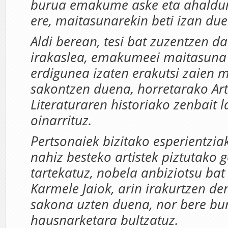
burua emakume aske eta ahaldu
ere, maitasunarekin beti izan du
Aldi berean, tesi bat zuzentzen da
irakaslea, emakumeei maitasuna 
erdigunea izaten erakutsi zaien
sakontzen duena, horretarako Art
Literaturaren historiako zenbait 
oinarrituz.
Pertsonaiek bizitako esperientzia
nahiz besteko artistek piztutako 
tartekatuz, nobela anbiziotsu bat
Karmele Jaiok, arin irakurtzen de
sakona uzten duena, nor bere bur
hausnarketara bultzatuz.