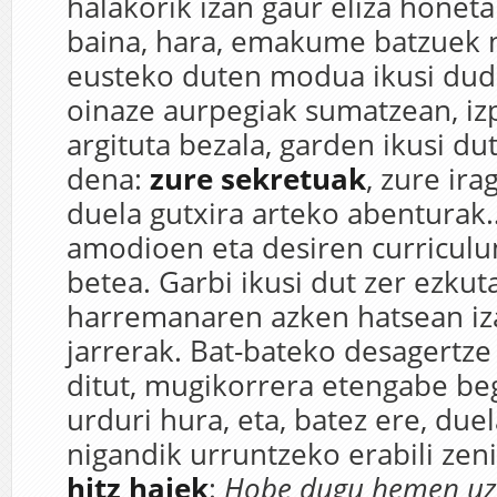
halakorik izan gaur eliza honeta
baina, hara, emakume batzuek 
eusteko duten modua ikusi dud
oinaze aurpegiak sumatzean, izp
argituta bezala, garden ikusi du
dena:
zure sekretuak
, zure ir
duela gutxira arteko abenturak
amodioen eta desiren curriculu
betea. Garbi ikusi dut zer ezku
harremanaren azken hatsean i
jarrerak. Bat-bateko desagertze
ditut, mugikorrera etengabe b
urduri hura, eta, batez ere, due
nigandik urruntzeko erabili ze
hitz haiek
:
Hobe dugu hemen uz