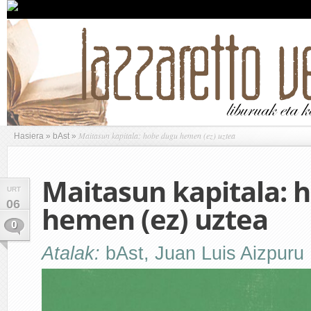
Maitasun kapitala: hobe dugu hemen (ez) uztea
Hasiera
»
bAst
»
Maitasun kapitala: 
URT
06
hemen (ez) uztea
0
Atalak:
bAst
,
Juan Luis Aizpuru 