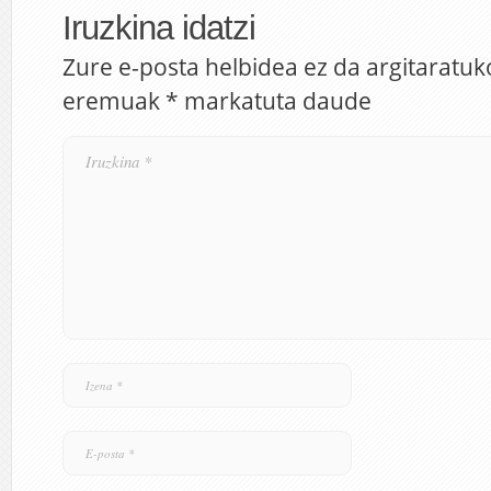
Iruzkina idatzi
Zure e-posta helbidea ez da argitaratuk
eremuak
*
markatuta daude