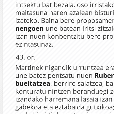
intsektu bat bezala, oso irristak
maitasuna haren azalean bisturi
izateko. Baina bere proposam
nengoen
une batean iritsi zitza
izan nuen konbentzitu bere pro
ezintasunaz.
or.
Martinek nigandik urruntzea er
une batez pentsatu nuen
Ruben
bueltatzea
, berriro saiatzea, ba
konturatu nintzen beranduegi z
izandako harremana lasaia izan
gabekoa eta eztabaida gutxikoa