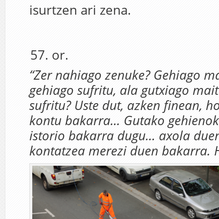
isurtzen ari zena.
or.
“Zer nahiago zenuke? Gehiago ma
gehiago sufritu, ala gutxiago mai
sufritu? Uste dut, azken finean, h
kontu bakarra… Gutako gehienok
istorio bakarra dugu… axola due
kontatzea merezi duen bakarra. 