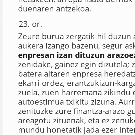
duenaren antzekoa.
or.
Zeure burua zergatik hil duzun 
aukera izango bazenu, segur as
enpresan izan dituzun arazoe
zenidake, gainez egin dizutela; 
batera aitaren enpresa heredat
ekarri ordez, erantzukizun-karg
zuela, zuen harremana zikindu 
autoestimua txikitu zizuna. Aurr
zenituzke zure finantza-arazo guz
areagotu zituenak, eta ez zenuk
mundu honetatik jada ezer inter