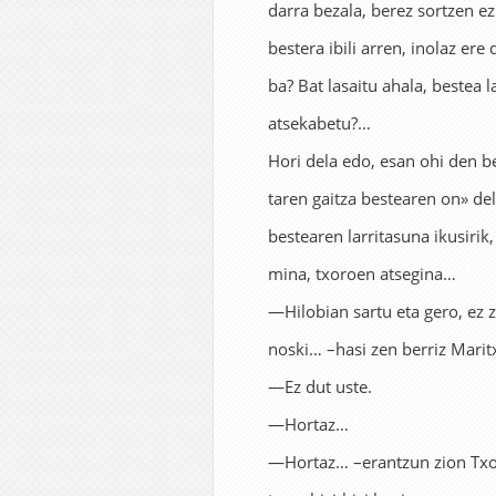
darra bezala, berez sortzen ez
bestera ibili arren, inolaz ere
ba? Bat lasaitu ahala, bestea l
atsekabetu?…
Hori dela edo, esan ohi den be
taren gaitza bestearen on» de
bestearen larritasuna ikusirik
mina, txoroen atsegina…
—Hilobian sartu eta gero, ez 
noski… –hasi zen berriz Marit
—Ez dut uste.
—Hortaz…
—Hortaz… –erantzun zion Txo