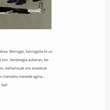
rea. Berrogei, berrogeita bi ur-
 zen. Sendoegia aukeran, be-
en, behartsuak ere anaiatzat
tean hamaika mesede egina…
 bai!