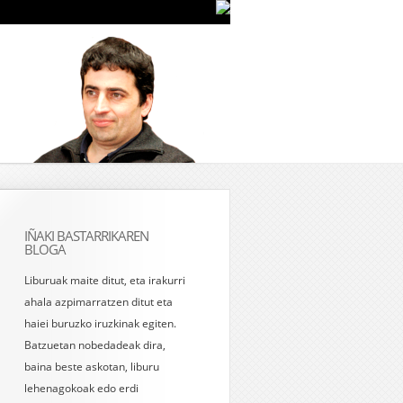
IÑAKI BASTARRIKAREN
BLOGA
Liburuak maite ditut, eta irakurri
ahala azpimarratzen ditut eta
haiei buruzko iruzkinak egiten.
Batzuetan nobedadeak dira,
baina beste askotan, liburu
lehenagokoak edo erdi