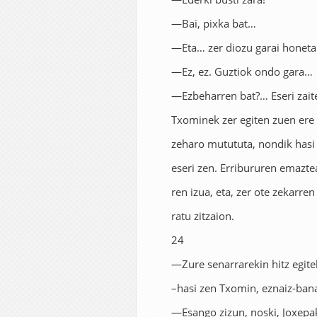
—Bai, pixka bat…
—Eta… zer diozu garai honeta
—Ez, ez. Guztiok ondo gara…
—Ezbeharren bat?… Eseri zait
Txominek zer egiten zuen ere 
zeharo mutututa, nondik hasi e
eseri zen. Erribururen emazte
ren izua, eta, zer ote zekarren
ratu zitzaion.
24
—Zure senarrarekin hitz egit
–hasi zen Txomin, eznaiz-bana
—Esango zizun, noski, Joxepa