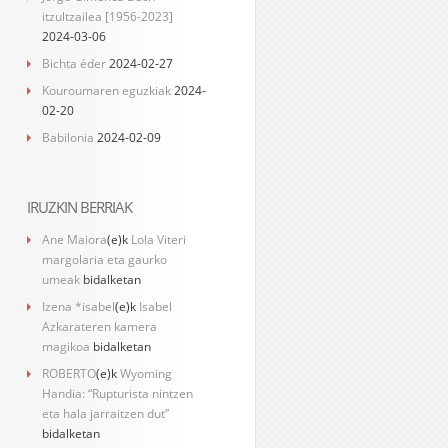
itzultzailea [1956-2023]
2024-03-06
Bichta éder
2024-02-27
Kouroumaren eguzkiak
2024-
02-20
Babilonia
2024-02-09
IRUZKIN BERRIAK
Ane Maiora
(e)k
Lola Viteri
margolaria eta gaurko
umeak
bidalketan
Izena *isabel
(e)k
Isabel
Azkarateren kamera
magikoa
bidalketan
ROBERTO
(e)k
Wyoming
Handia: “Rupturista nintzen
eta hala jarraitzen dut”
bidalketan