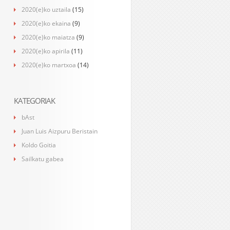
2020(e)ko uztaila
(15)
2020(e)ko ekaina
(9)
2020(e)ko maiatza
(9)
2020(e)ko apirila
(11)
2020(e)ko martxoa
(14)
KATEGORIAK
bAst
Juan Luis Aizpuru Beristain
Koldo Goitia
Sailkatu gabea