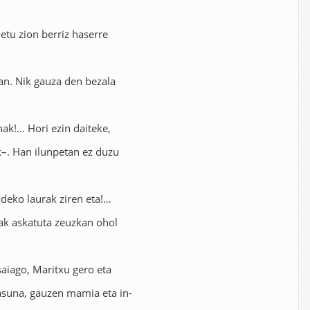
.
etu zion berriz haserre
an. Nik gauza den bezala
k!… Hori ezin daiteke,
k–. Han ilunpetan ez duzu
ldeko laurak ziren eta!…
txak askatuta zeuzkan ohol
asaiago, Maritxu gero eta
tasuna, gauzen mamia eta in-