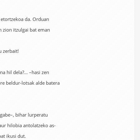
etortzekoa da. Orduan
 zion itzulgai bat eman
 zerbait!
na hil dela?… –hasi zen
re beldur-lotsak alde batera
abe–, bihar lurperatu
ur hilobia antolatzeko as-
at ikusi dut.