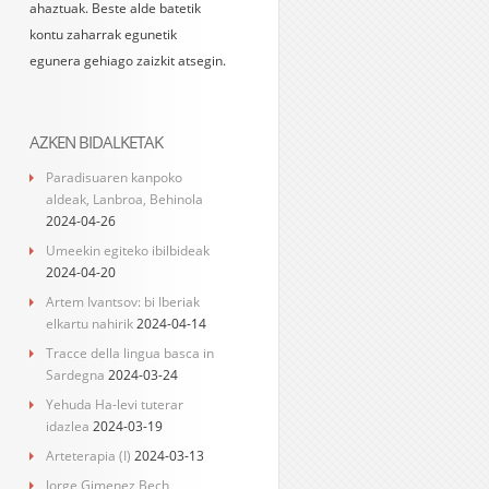
ahaztuak. Beste alde batetik
kontu zaharrak egunetik
egunera gehiago zaizkit atsegin.
AZKEN BIDALKETAK
Paradisuaren kanpoko
aldeak, Lanbroa, Behinola
2024-04-26
Umeekin egiteko ibilbideak
2024-04-20
Artem Ivantsov: bi Iberiak
elkartu nahirik
2024-04-14
Tracce della lingua basca in
Sardegna
2024-03-24
Yehuda Ha-levi tuterar
idazlea
2024-03-19
Arteterapia (I)
2024-03-13
Jorge Gimenez Bech