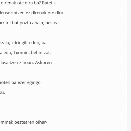
 direnak ote dira ba? Batetik
 deuseztatzen ez direnak ote dira
arritu; bat poztu ahala, bestea
zala, «dringilin don, ba-
la edo, Txomin, behintzat,
, lasaitzen zihoan. Askoren
zioten ba ezer egingo
xu.
minek bestearen oihar-