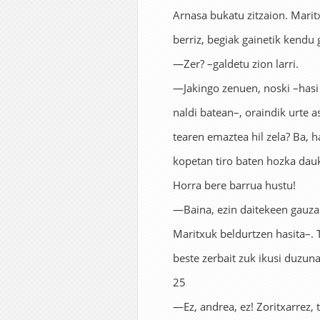
Arnasa bukatu zitzaion. Marit
berriz, begiak gainetik kendu 
—Zer? –galdetu zion larri.
—Jakingo zenuen, noski –hasi
naldi batean–, oraindik urte a
tearen emaztea hil zela? Ba, 
kopetan tiro baten hozka dau
Horra bere barrua hustu!
—Baina, ezin daitekeen gauza 
Maritxuk beldurtzen hasita–. 
beste zerbait zuk ikusi duzun
25
—Ez, andrea, ez! Zoritxarrez, 