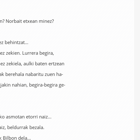
n? Norbait etxean minez?
ez behintzat…
ez zekien. Lurrera begira,
z zekiela, aulki baten ertzean
ak berehala nabaritu zuen ha-
 jakin nahian, begira-begira ge-
eko asmotan etorri naiz…
iz, beldurrak bezala.
k Bilbon dela…