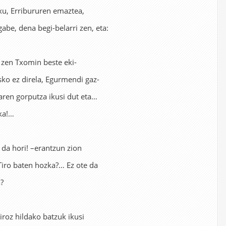
xu, Erribururen emaztea,
gabe, dena begi-belarri zen, eta:
 zen Txomin beste eki-
sko ez direla, Egurmendi gaz-
haren gorputza ikusi dut eta…
ka!…
da hori! –erantzun zion
Tiro baten hozka?… Ez ote da
a?
tiroz hildako batzuk ikusi