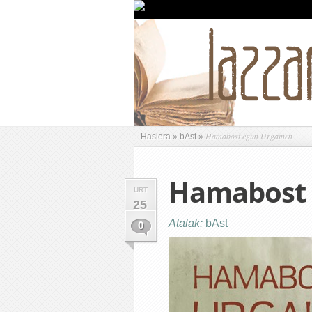
Hamabost egun Urgainen
Hasiera
»
bAst
»
Hamabost 
URT
25
Atalak:
bAst
0