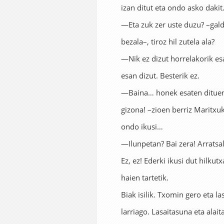
izan ditut eta ondo asko dakit
—Eta zuk zer uste duzu? –gald
bezala–, tiroz hil zutela ala?
—Nik ez dizut horrelakorik es
esan dizut. Besterik ez.
—Baina… honek esaten dituena
gizona! –zioen berriz Maritxu
ondo ikusi…
—Ilunpetan? Bai zera! Arratsa
Ez, ez! Ederki ikusi dut hilku
haien tartetik.
Biak isilik. Txomin gero eta l
larriago. Lasaitasuna eta alai