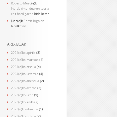
Roberto Moso
(e)k
Ihardukimenduaren teoria
chit hordigarria
bidalketan
Juan
(e)k
Berriz Irigoien
bidalketan
ARTXIBOAK
2024(e)ko apirila
(3)
2024(e)ko martxoa
(4)
2024(e)ko otsaila
(4)
2024(e)ko urtarrila
(4)
2023(e)ko abendua
(2)
2023(e)ko azaroa
(2)
2023(e)ko urria
(5)
2023(e)ko iraila
(2)
2023(e)ko abuztua
(1)
2023(e)ko uztaila
(2)