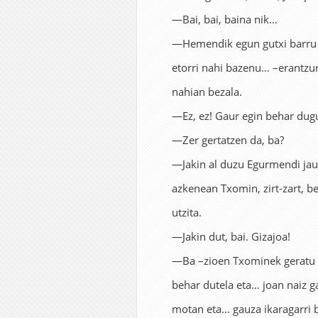
—Bai, bai, baina nik…
—Hemendik egun gutxi barru 
etorri nahi bazenu… –erantzun
nahian bezala.
—Ez, ez! Gaur egin behar dugu
—Zer gertatzen da, ba?
—Jakin al duzu Egurmendi jau
azkenean Txomin, zirt-zart, be
utzita.
—Jakin dut, bai. Gizajoa!
—Ba –zioen Txominek geratu g
behar dutela eta… joan naiz ga
motan eta… gauza ikaragarri b