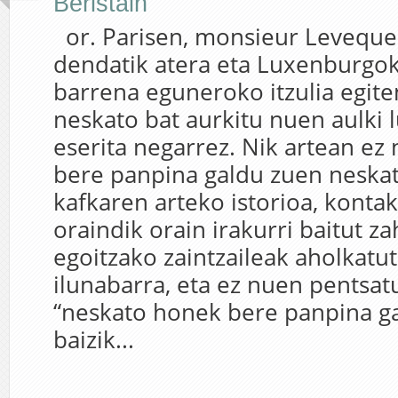
Beristain
or. Parisen, monsieur Leveque
dendatik atera eta Luxenburgok
barrena eguneroko itzulia egiten
neskato bat aurkitu nuen aulki 
eserita negarrez. Nik artean ez
bere panpina galdu zuen neska
kafkaren arteko istorioa, konta
oraindik orain irakurri baitut z
egoitzako zaintzaileak aholkatu
ilunabarra, eta ez nuen pentsatu
“neskato honek bere panpina ga
baizik...