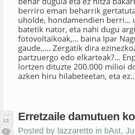
behar dugula eta ez hitza bakarr
berriro eman beharrik gertatuta
uholde, hondamendien berri… u
batetik nator, eta nahi dugu arg
fotovoltaikoak,… baina Ipar Na
gaude,…. Zergatik dira ezinezko
partzuergo edo elkarteak?… En
lortzen dituzte 200.000 milioi d
azken hiru hilabeteetan, eta ez..
Erretzaile damutuen k
AZA
13
Posted by
lazzaretto
in
bAst
,
Ju
0