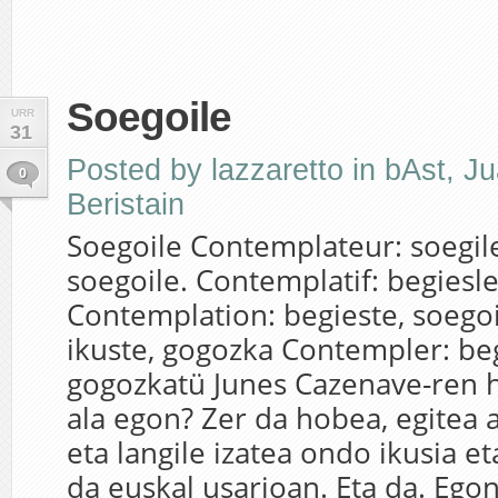
Soegoile
URR
31
Posted by
lazzaretto
in
bAst
,
Ju
0
Beristain
Soegoile Contemplateur: soegile
soegoile. Contemplatif: begiesl
Contemplation: begieste, soegoi
ikuste, gogozka Contempler: beg
gogozkatü Junes Cazenave-ren 
ala egon? Zer da hobea, egitea 
eta langile izatea ondo ikusia et
da euskal usarioan. Eta da. Egon