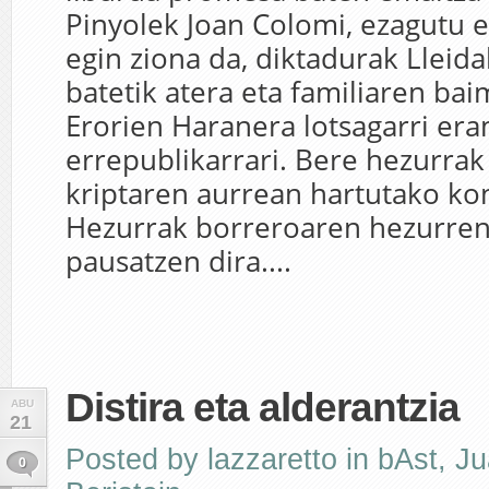
Pinyolek Joan Colomi, ezagutu e
egin ziona da, diktadurak Llei
batetik atera eta familiaren ba
Erorien Haranera lotsagarri er
errepublikarrari. Bere hezurrak
kriptaren aurrean hartutako ko
Hezurrak borreroaren hezurre
pausatzen dira....
Distira eta alderantzia
ABU
21
Posted by
lazzaretto
in
bAst
,
Ju
0