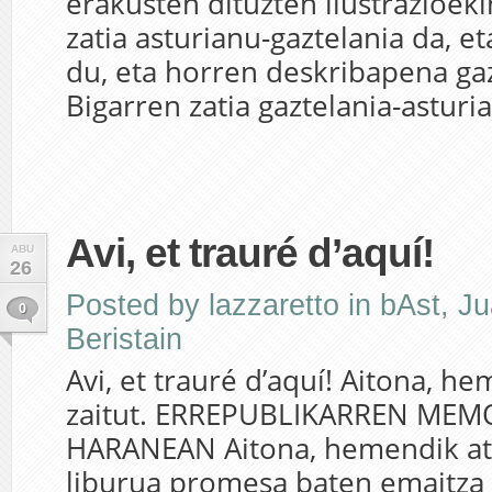
erakusten dituzten ilustrazioek
zatia asturianu-gaztelania da, et
du, eta horren deskribapena gaz
Bigarren zatia gaztelania-asturia
Avi, et trauré d’aquí!
ABU
26
Posted by
lazzaretto
in
bAst
,
Ju
0
Beristain
Avi, et trauré d’aquí! Aitona, h
zaitut. ERREPUBLIKARREN MEM
HARANEAN Aitona, hemendik ate
liburua promesa baten emaitza 