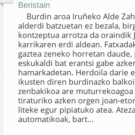
Beristain
Burdin aroa Iruñeko Alde Zah
alderdi batzuetan ez bezala, bir
kontzeptua arrotza da oraindik 
karrikaren erdi aldean. Fatxada
gaztea zeneko horretan daude, 
eskukaldi bat erantsi gabe azke
hamarkadetan. Herdoila darie e
ikusten diren burdinazko balkoie
zenbakikoa are muturrekoagoa 
tiraturiko azken orgen joan-etor
liteke egur pipiatuko atea. Atez
automatikoak, bart...