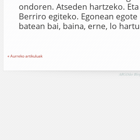
ondoren. Atseden hartzeko. Eta 
Berriro egiteko. Egonean egote 
batean bai, baina, erne, lo hartu.
« Aurreko artikuluak
ARGIAko Blog