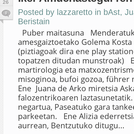
26
Posted by
lazzaretto
in
bAst
,
Ju
0
Beristain
Puber maitasuna Menderatuko
amesgaiztoetako Golema Kosta 
(piztiagoak dira ene play statio
topatzen ditudan munstroak) E
martirologia eta matxozentrism
misoginoa, bufoi gozoa, führe
Ene Juana de Arko miretsia Aska
falozentrikoaren laztasunetatik
negartua, Paseatuko gara tanke
parkeetan. Ene Alizia ederretsi
aurrean, Bentzutuko ditugu...