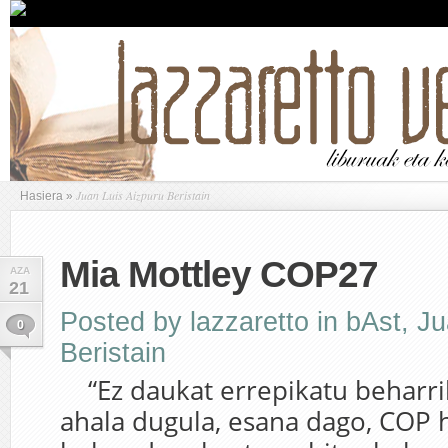
Juan Luis Aizpuru Beristain
Hasiera
»
Mia Mottley COP27
AZA
21
Posted by
lazzaretto
in
bAst
,
Ju
0
Beristain
“Ez daukat errepikatu beharri
ahala dugula, esana dago, COP 