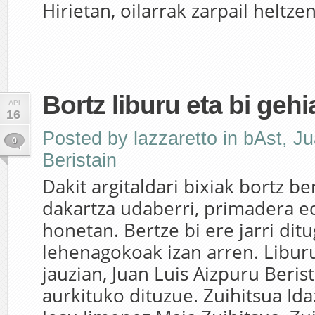
Hirietan, oilarrak zarpail heltzen
Bortz liburu eta bi geh
API
16
Posted by
lazzaretto
in
bAst
,
Ju
0
Beristain
Dakit argitaldari bixiak bortz be
dakartza udaberri, primadera e
honetan. Bertze bi ere jarri ditu
lehenagokoak izan arren. Liburu
jauzian, Juan Luis Aizpuru Beris
aurkituko dituzue. Zuihitsua Ida