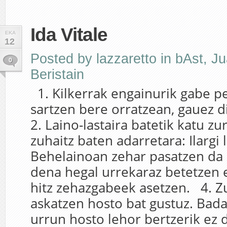
Ida Vitale
EKA
12
Posted by
lazzaretto
in
bAst
,
Ju
0
Beristain
1. Kilkerrak engainurik gabe 
sartzen bere orratzean, gauez d
2. Laino-lastaira batetik katu zur
zuhaitz baten adarretara: Ilargi
Behelainoan zehar pasatzen da 
dena hegal urrekaraz betetzen 
hitz zehazgabeek asetzen. 4. Z
askatzen hosto bat gustuz. Bad
urrun hosto lehor bertzerik ez 