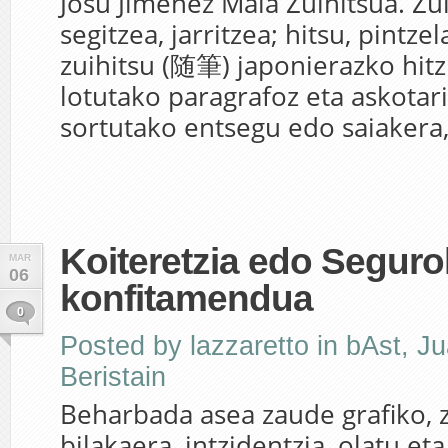
Josu Jimenez Maia Zuihitsua. Zui
segitzea, jarritzea; hitsu, pintze
zuihitsu (随筆) japonierazko hitz 
lotutako paragrafoz eta askotari
sortutako entsegu edo saiakera, 
Koiteretzia edo Seguro
MAR
06
konfitamendua
0
Posted by
lazzaretto
in
bAst
,
Ju
Beristain
Beharbada asea zaude grafiko, 
bilakaera, intzidentzia, olatu et