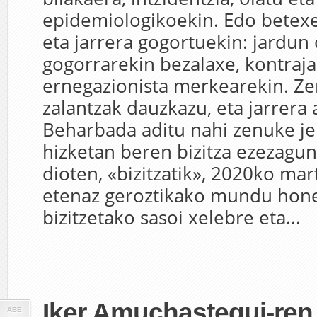
epidemiologikoekin. Edo betexea
eta jarrera gogortuekin: jardun o
gogorrarekin bezalaxe, kontraj
ernegazionista merkearekin. Zer
zalantzak dauzkazu, eta jarrera 
Beharbada aditu nahi zenuke j
hizketan beren bizitza ezezagun
dioten, «bizitzatik», 2020ko mar
etenaz geroztikako mundu hone
bizitzetako sasoi xelebre eta...
Iker Amuchastegui-ren 
ABE