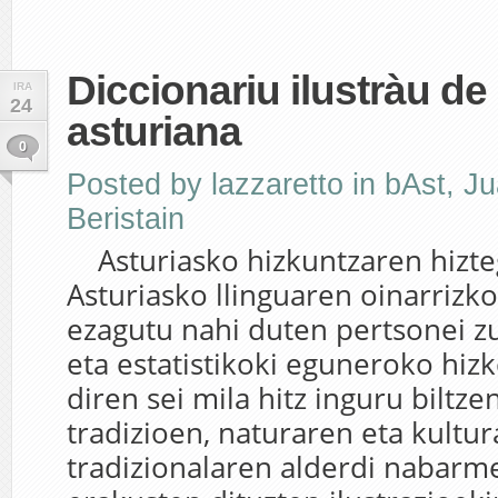
Diccionariu ilustràu de 
IRA
24
asturiana
0
Posted by
lazzaretto
in
bAst
,
Ju
Beristain
Asturiasko hizkuntzaren hizte
Asturiasko llinguaren oinarrizko
ezagutu nahi duten pertsonei z
eta estatistikoki eguneroko hizk
diren sei mila hitz inguru biltze
tradizioen, naturaren eta kultur
tradizionalaren alderdi nabarm