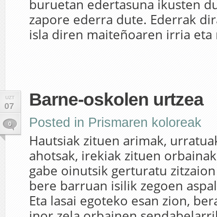
buruetan edertasuna ikusten du
zapore ederra dute. Ederrak dir
isla diren maiteñoaren irria eta n
Barne-oskolen urtzea
UZT
07
Posted in
Prismaren koloreak
0
Hautsiak zituen arimak, urratua
ahotsak, irekiak zituen orbaina
gabe oinutsik gerturatu zitzaion
bere barruan isilik zegoen asp
Eta lasai egoteko esan zion, ber
inor zela orbainen sendabelarr