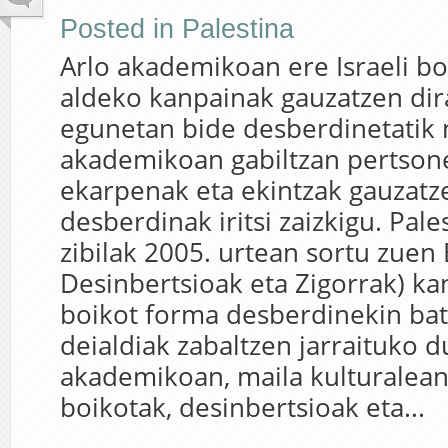
Posted in
Palestina
Arlo akademikoan ere Israeli bo
aldeko kanpainak gauzatzen dir
egunetan bide desberdinetati
akademikoan gabiltzan pertson
ekarpenak eta ekintzak gauzatz
desberdinak iritsi zaizkigu. Pale
zibilak 2005. urtean sortu zuen 
Desinbertsioak eta Zigorrak) ka
boikot forma desberdinekin bat
deialdiak zabaltzen jarraituko 
akademikoan, maila kulturalea
boikotak, desinbertsioak eta...