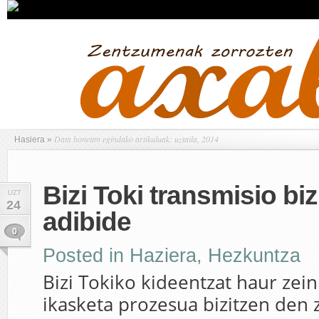
Data honetan egindako artikuluak: uztaila, 2014
Hasiera
»
Bizi Toki transmisio bi
UZT
24
adibide
0
Posted in
Haziera
,
Hezkuntza
Bizi Tokiko kideentzat haur zei
ikasketa prozesua bizitzen den 