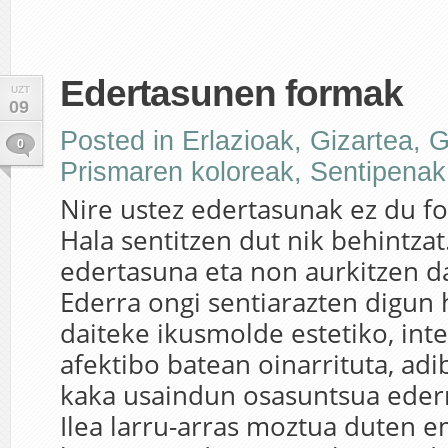
Edertasunen formak
UZT
09
Posted in
Erlazioak
,
Gizartea
,
G
0
Prismaren koloreak
,
Sentipenak
Nire ustez edertasunak ez du fo
Hala sentitzen dut nik behintzat
edertasuna eta non aurkitzen d
Ederra ongi sentiarazten digun 
daiteke ikusmolde estetiko, inte
afektibo batean oinarrituta, adi
kaka usaindun osasuntsua ederra
Ilea larru-arras moztua duten