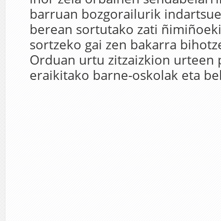
barruan bozgorailurik indartsue
berean sortutako zati ñimiñoeki
sortzeko gai zen bakarra bihot
Orduan urtu zitzaizkion urteen
eraikitako barne-oskolak eta bel