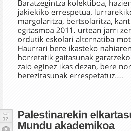
Baratzegintza kolektiboa, hazien
jakiekiko errespetua, lurrareki
margolaritza, bertsolaritza, ka
egitasmoa 2011. urtean jarri ze
ordutik eskolari alternatiba mot
Haurrari bere ikasteko nahiaren
horretatik gaitasunak garatzek
zaio eginez ikas dezan, bere no
berezitasunak errespetatuz....
Palestinarekin elkarta
UZT
17
Mundu akademikoa
0