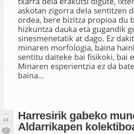
txarra dela erakutsi digute, ixte
askotan zigorra dela sentitzen 
ordea, bere bizitza propioa du 
hizkuntza dauka eta gugandik g
sinesmenetatik at dago. Ez daki
minaren morfologia, baina hain
sentitu daiteke bai fisikoki, bai
Minaren esperientzia ez da bate
baina...
Harresirik gabeko mun
API
14
Aldarrikapen kolektibo
0