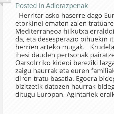
Posted in
Adierazpenak
Herritar asko haserre dago E
etorkinei ematen zaien tratuare
Mediterraneoa hilkutxa erraldoi
da, eta desesperazio oihuekin it
herrien arteko mugak. Krudela 
ihesi dauden pertsonak pairatze
OarsoIrriko kideoi bereziki lazga
zaigu haurrak eta euren familiak
diren tratu basatia. Egoera bid
bizitzetik datozen haurrak bide
ditugu Europan. Agintariek eraik