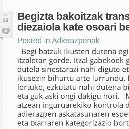
Begizta bakoitzak trans
API
09
diezaiola kate osoari b
0
Posted in
Adierazpenak
Begi batzuk ikusten dutena egi
itzaletan gorde. Itzal gabekoek 
dutela sinestarazi nahi digute e
ikusezin bihurtu arte lurrundu.
lortuko, ezkutatu nahi dutena bi
eta guk aski ongi dakigu hori. 
atzean inguruarekiko kontrola 
adierazpen askatasunaren espe
eta txarraren kategorizazio bort