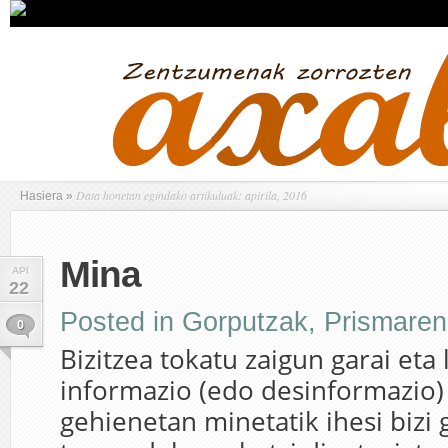
Data honetan egindako artikuluak: apirila, 2016
Hasiera
»
Mina
API
22
Posted in
Gorputzak
,
Prismaren
0
Bizitzea tokatu zaigun garai eta
informazio (edo desinformazio)
gehienetan minetatik ihesi bizi 