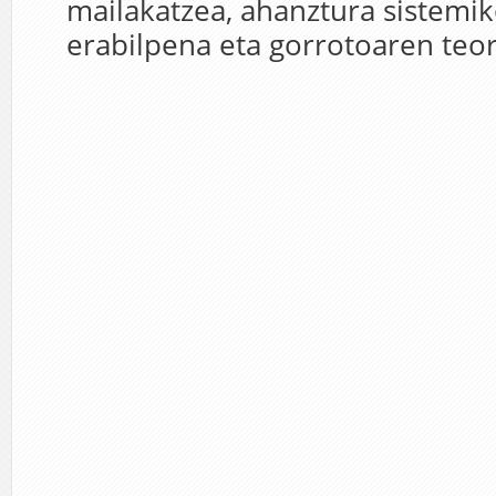
mailakatzea, ahanztura sistemi
erabilpena eta gorrotoaren teori