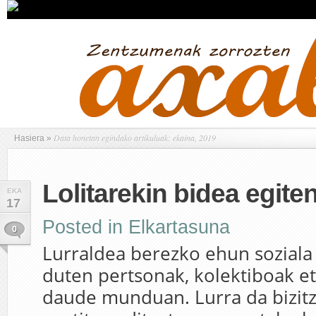
Data honetan egindako artikuluak: ekaina, 2019
Hasiera
»
Lolitarekin bidea egite
EKA
17
Posted in
Elkartasuna
0
Lurraldea berezko ehun soziala 
duten pertsonak, kolektiboak e
daude munduan. Lurra da bizitz