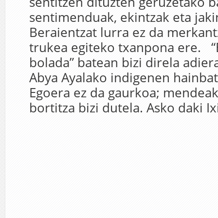
sentitzen dituzten geruzetako b
sentimenduak, ekintzak eta jaki
Beraientzat lurra ez da merkantz
trukea egiteko txanpona ere. “
bolada” batean bizi direla adier
Abya Ayalako indigenen hainbat 
Egoera ez da gaurkoa; mendeak 
bortitza bizi dutela. Asko daki Ix