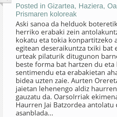
Posted in
Gizartea
,
Haziera
,
Oar
Prismaren koloreak
Aski sanoa da helduok botereti
herriko erabaki zein antolakun
kokatu eta tokia konpartitzeko a
egitean deseraikuntza txiki bat
urteak pilaturik ditugunon barn
beste forma bat hartzen du eta 
sentimendu eta erabakietan ah
bidea uzten zaie. Aurten Orere
jaietan lehenengo aldiz haurre
gauzatu da. OarsoIrriak ekimen
Haurren Jai Batzordea antolatu 
asanblada...