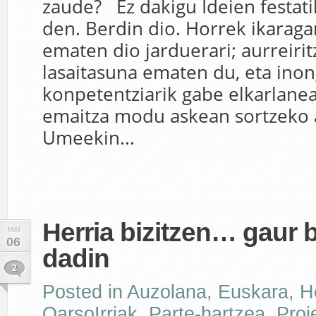
zaude? Ez dakigu Ideien festati
den. Berdin dio. Horrek ikaraga
ematen dio jarduerari; aurreirit
lasaitasuna ematen du, eta inon
konpetentziarik gabe elkarlane
emaitza modu askean sortzeko 
Umeekin...
Herria bizitzen… gaur b
MAI
06
dadin
2
Posted in
Auzolana
,
Euskara
,
H
OarsoIrriak
,
Parte-hartzea
,
Proi