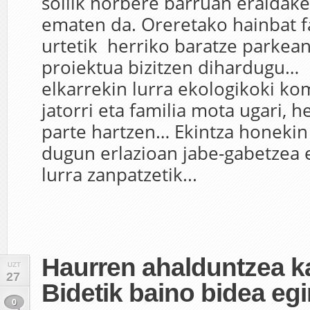
soilik norbere barruan eraldake
ematen da. Oreretako hainbat f
urtetik herriko baratze parkean
proiektua bizitzen dihardugu… 
elkarrekin lurra ekologikoki k
jatorri eta familia mota ugari, h
parte hartzen… Ekintza honekin
dugun erlazioan jabe-gabetzea 
lurra zanpatzetik...
Haurren ahalduntzea ka
UZT
27
Bidetik baino bidea eg
0