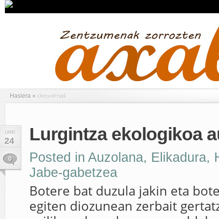
OarsoIrriak
Hasiera
»
Lurgintza ekologikoa 
URR
24
Posted in
Auzolana
,
Elikadura
,
0
Jabe-gabetzea
Botere bat duzula jakin eta bot
egiten diozunean zerbait gertatz