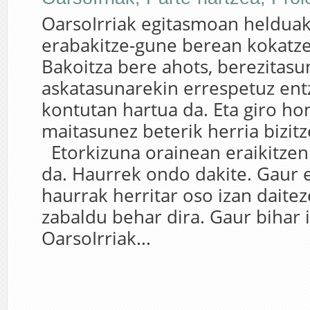
OarsoIrriak egitasmoan helduak
erabakitze-gune berean kokatze
Bakoitza bere ahots, berezitasun
askatasunarekin errespetuz ent
kontutan hartua da. Eta giro ho
maitasunez beterik herria bizi
Etorkizuna orainean eraikitzen
da. Haurrek ondo dakite. Gaur
haurrak herritar oso izan daite
zabaldu behar dira. Gaur bihar 
OarsoIrriak...