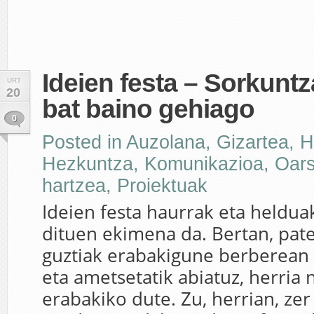
Ideien festa – Sorkunt
URT
20
bat baino gehiago
0
Posted in
Auzolana
,
Gizartea
,
H
Hezkuntza
,
Komunikazioa
,
Oars
hartzea
,
Proiektuak
Ideien festa haurrak eta heldua
dituen ekimena da. Bertan, pate
guztiak erabakigune berberean 
eta ametsetatik abiatuz, herria n
erabakiko dute. Zu, herrian, zer