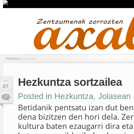
Jolasean
Hasiera
»
Hezkuntza sortzailea
URT
07
Posted in
Hezkuntza
,
Jolasean
2
Betidanik pentsatu izan dut ben
dena bizitzen den hori dela. Zer
kultura baten ezaugarri dira eta