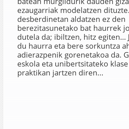
batean murgildurik dauden gi
ezaugarriak modelatzen dituzte.
desberdinetan aldatzen ez den
berezitasunetako bat haurrek jo
dutela da; ibiltzen, hitz egiten…
du haurra eta bere sorkuntza 
adierazpenik gorenetakoa da. Gu
eskola eta unibertsitateko klas
praktikan jartzen diren...